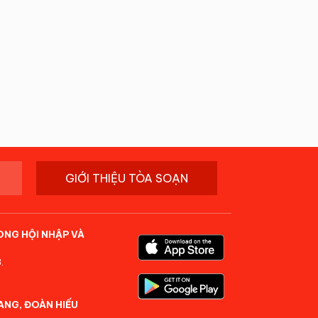
GIỚI THIỆU TÒA SOẠN
ONG HỘI NHẬP VÀ
.
ANG, ĐOÀN HIẾU