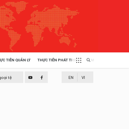
ỰC TIỄN QUẢN LÝ
THỰC TIỄN PHÁT TRIỂN
MULTIMEDIA
TÀI NGUYÊN - MÔI TRƯỜNG
goại tệ
EN
VI
THỰC TIỄN - KINH NGHIỆM