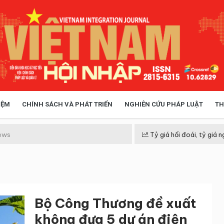
IỆM
CHÍNH SÁCH VÀ PHÁT TRIỂN
NGHIÊN CỨU PHÁP LUẬT
TH
HÓA XÃ HỘI
CHÍNH SÁCH
ews
Tỷ giá hối đoái, tỷ giá n
 TIỄN QUẢN LÝ
VIỆT NAM ĐIỂM ĐẾN
Bộ Công Thương đề xuất
không đưa 5 dự án điện