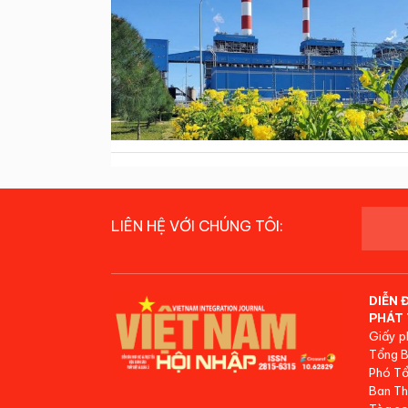
LIÊN HỆ VỚI CHÚNG TÔI:
DIỄN 
PHÁT 
Giấy p
Tổng B
Phó Tổ
Ban Th