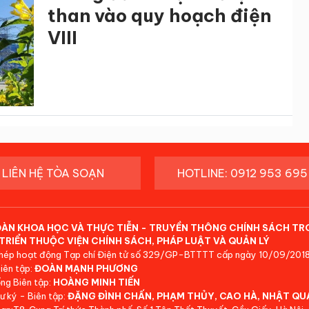
than vào quy hoạch điện
VIII
LIÊN HỆ TÒA SOẠN
HOTLINE: 0912 953 695
ĐÀN KHOA HỌC VÀ THỰC TIỄN - TRUYỀN THÔNG CHÍNH SÁCH TR
TRIỂN THUỘC VIỆN CHÍNH SÁCH, PHÁP LUẬT VÀ QUẢN LÝ
hép hoạt động Tạp chí Điện tử số 329/GP-BTTTT cấp ngày 10/09/2018
iên tập:
ĐOÀN MẠNH PHƯƠNG
ng Biên tập:
HOÀNG MINH TIẾN
ư ký - Biên tập:
ĐẶNG ĐÌNH CHẤN, PHẠM THỦY, CAO HÀ, NHẬT QU