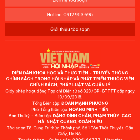
Hotline: 0912 953 695
Giới thiệu tòa soạn
DIỄN ĐÀN KHOA HỌC VÀ THỰC TIỄN - TRUYỀN THÔNG
CHÍNH SÁCH TRONG HỘI NHẬP VÀ PHÁT TRIỂN THUỘC VIỆN
CHÍNH SÁCH, PHÁP LUẬT VÀ QUẢN LÝ
Giấy phép hoạt động Tạp chí Điện tử số 329/GP-BTTTT cấp ngày
10/09/2018.
Tổng Biên tập:
ĐOÀN MẠNH PHƯƠNG
Phó Tổng Biên tập:
HOÀNG MINH TIẾN
Ban Thư ký - Biên tập:
ĐẶNG ĐÌNH CHẤN, PHẠM THỦY, CAO
HÀ, NHẬT QUANG, ĐOÀN HIẾU
Tòa soạn:T8, Cung Trí thức Thành phố, Số 1 Tôn Thất Thuyết, Cầu
Giấy, Hà Nội.
Truyền thông - Quảng cáo:
0826166777
- Hòm thư: