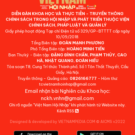
DIỄN ĐÀN KHOA HỌC VÀ THỰC TIỄN - TRUYỀN THÔNG
CHÍNH SÁCH TRONG HỘI NHẬP VÀ PHÁT TRIỂN THUỘC VIỆN
CHÍNH SÁCH, PHÁP LUẬT VÀ QUẢN LÝ
Giấy phép hoạt động Tạp chí Điện tử số 329/GP-BTTTT cấp ngày
10/09/2018.
Tổng Biên tập:
ĐOÀN MẠNH PHƯƠNG
Phó Tổng Biên tập:
HOÀNG MINH TIẾN
Ban Thư ký - Biên tập:
ĐẶNG ĐÌNH CHẤN, PHẠM THỦY, CAO
HÀ, NHẬT QUANG, ĐOÀN HIẾU
Tòa soạn:T8, Cung Trí thức Thành phố, Số 1 Tôn Thất Thuyết, Cầu
Giấy, Hà Nội.
Truyền thông - Quảng cáo:
0826166777
- Hòm thư:
tcvietnamhoinhap@gmail.com
Email nhận bài Nghiên cứu Khoa học:
nckh.vnhn@gmail.com
Ghi rõ nguồn "Việt Nam Hội Nhập" khi phát hành từ Website này.
Kênh RSS
Designed & developed by VIETNAMPEDIA.COM
©
AICMS v2022