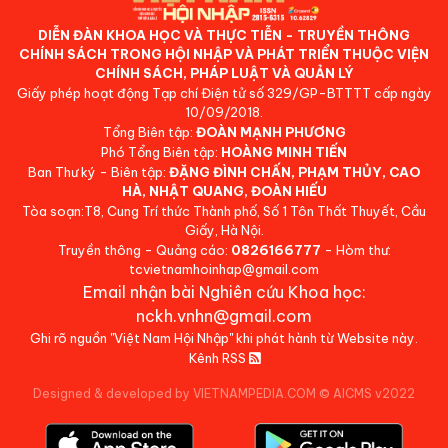
DIỄN ĐÀN KHOA HỌC VÀ THỰC TIỄN - TRUYỀN THÔNG
CHÍNH SÁCH TRONG HỘI NHẬP VÀ PHÁT TRIỂN THUỘC VIỆN
CHÍNH SÁCH, PHÁP LUẬT VÀ QUẢN LÝ
Giấy phép hoạt động Tạp chí Điện tử số 329/GP-BTTTT cấp ngày
10/09/2018.
Tổng Biên tập:
ĐOÀN MẠNH PHƯƠNG
Phó Tổng Biên tập:
HOÀNG MINH TIẾN
Ban Thư ký - Biên tập:
ĐẶNG ĐÌNH CHẤN, PHẠM THỦY, CAO
HÀ, NHẬT QUANG, ĐOÀN HIẾU
Tòa soạn:T8, Cung Trí thức Thành phố, Số 1 Tôn Thất Thuyết, Cầu
Giấy, Hà Nội.
Truyền thông - Quảng cáo:
0826166777
- Hòm thư:
tcvietnamhoinhap@gmail.com
Email nhận bài Nghiên cứu Khoa học:
nckh.vnhn@gmail.com
Ghi rõ nguồn "Việt Nam Hội Nhập" khi phát hành từ Website này.
Kênh RSS
Designed & developed by VIETNAMPEDIA.COM
©
AICMS v2022