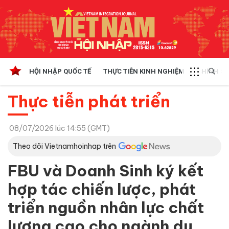
HỘI NHẬP QUỐC TẾ
THỰC TIỄN KINH NGHIỆM
CHÍNH SÁ
Thực tiễn phát triển
08/07/2026 lúc 14:55 (GMT)
Theo dõi Vietnamhoinhap trên
FBU và Doanh Sinh ký kết
hợp tác chiến lược, phát
triển nguồn nhân lực chất
lượng cao cho ngành du