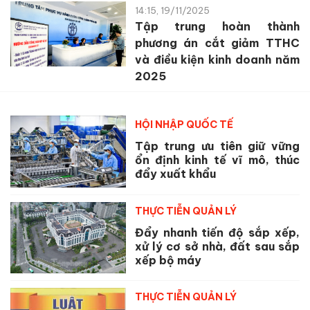
14:15, 19/11/2025
Tập trung hoàn thành
phương án cắt giảm TTHC
và điều kiện kinh doanh năm
2025
HỘI NHẬP QUỐC TẾ
Tập trung ưu tiên giữ vững
ổn định kinh tế vĩ mô, thúc
đẩy xuất khẩu
THỰC TIỄN QUẢN LÝ
Đẩy nhanh tiến độ sắp xếp,
xử lý cơ sở nhà, đất sau sắp
xếp bộ máy
THỰC TIỄN QUẢN LÝ