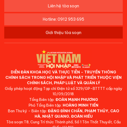
Liên hệ tòa soạn
Hotline: 0912 953 695
Giới thiệu tòa soạn
DIỄN ĐÀN KHOA HỌC VÀ THỰC TIỄN - TRUYỀN THÔNG
CHÍNH SÁCH TRONG HỘI NHẬP VÀ PHÁT TRIỂN THUỘC VIỆN
CHÍNH SÁCH, PHÁP LUẬT VÀ QUẢN LÝ
Giấy phép hoạt động Tạp chí Điện tử số 329/GP-BTTTT cấp ngày
10/09/2018.
Tổng Biên tập:
ĐOÀN MẠNH PHƯƠNG
Phó Tổng Biên tập:
HOÀNG MINH TIẾN
Ban Thư ký - Biên tập:
ĐẶNG ĐÌNH CHẤN, PHẠM THỦY, CAO
HÀ, NHẬT QUANG, ĐOÀN HIẾU
Tòa soạn:T8, Cung Trí thức Thành phố, Số 1 Tôn Thất Thuyết, Cầu