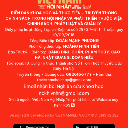
DIỄN ĐÀN KHOA HỌC VÀ THỰC TIỄN - TRUYỀN THÔNG
CHÍNH SÁCH TRONG HỘI NHẬP VÀ PHÁT TRIỂN THUỘC VIỆN
CHÍNH SÁCH, PHÁP LUẬT VÀ QUẢN LÝ
Giấy phép hoạt động Tạp chí Điện tử số 329/GP-BTTTT cấp ngày
10/09/2018.
Tổng Biên tập:
ĐOÀN MẠNH PHƯƠNG
Phó Tổng Biên tập:
HOÀNG MINH TIẾN
Ban Thư ký - Biên tập:
ĐẶNG ĐÌNH CHẤN, PHẠM THỦY, CAO
HÀ, NHẬT QUANG, ĐOÀN HIẾU
Tòa soạn:T8, Cung Trí thức Thành phố, Số 1 Tôn Thất Thuyết, Cầu
Giấy, Hà Nội.
Truyền thông - Quảng cáo:
0826166777
- Hòm thư:
tcvietnamhoinhap@gmail.com
Email nhận bài Nghiên cứu Khoa học:
nckh.vnhn@gmail.com
Ghi rõ nguồn "Việt Nam Hội Nhập" khi phát hành từ Website này.
Kênh RSS
Designed & developed by VIETNAMPEDIA.COM
©
AICMS v2022