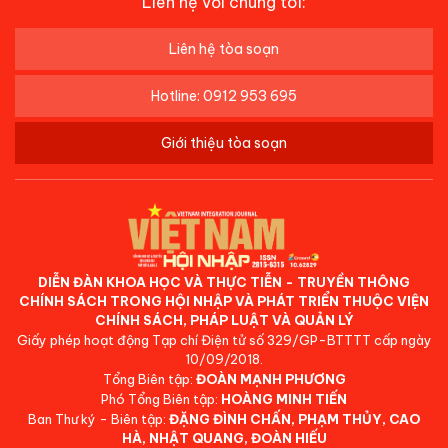
Liên hệ với chúng tôi:
Liên hệ tòa soạn
Hotline: 0912 953 695
Giới thiệu tòa soạn
DIỄN ĐÀN KHOA HỌC VÀ THỰC TIỄN - TRUYỀN THÔNG
CHÍNH SÁCH TRONG HỘI NHẬP VÀ PHÁT TRIỂN THUỘC VIỆN
CHÍNH SÁCH, PHÁP LUẬT VÀ QUẢN LÝ
Giấy phép hoạt động Tạp chí Điện tử số 329/GP-BTTTT cấp ngày
10/09/2018.
Tổng Biên tập:
ĐOÀN MẠNH PHƯƠNG
Phó Tổng Biên tập:
HOÀNG MINH TIẾN
Ban Thư ký - Biên tập:
ĐẶNG ĐÌNH CHẤN, PHẠM THỦY, CAO
HÀ, NHẬT QUANG, ĐOÀN HIẾU