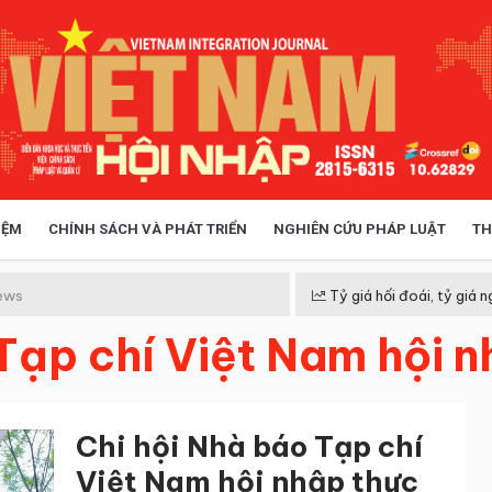
IỆM
CHÍNH SÁCH VÀ PHÁT TRIỂN
NGHIÊN CỨU PHÁP LUẬT
TH
HÓA XÃ HỘI
CHÍNH SÁCH
ews
Tỷ giá hối đoái, tỷ giá n
 Tạp chí Việt Nam hội 
 TIỄN QUẢN LÝ
VIỆT NAM ĐIỂM ĐẾN
Chi hội Nhà báo Tạp chí
Việt Nam hội nhập thực