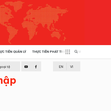
ỰC TIỄN QUẢN LÝ
THỰC TIỄN PHÁT TRIỂN
MULTIMEDIA
TÀI NGUYÊN - MÔI TRƯỜNG
goại tệ
EN
VI
nhập
THỰC TIỄN - KINH NGHIỆM