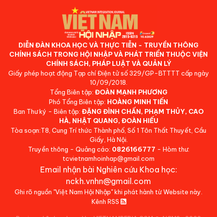
DIỄN ĐÀN KHOA HỌC VÀ THỰC TIỄN - TRUYỀN THÔNG
CHÍNH SÁCH TRONG HỘI NHẬP VÀ PHÁT TRIỂN THUỘC VIỆN
CHÍNH SÁCH, PHÁP LUẬT VÀ QUẢN LÝ
Giấy phép hoạt động Tạp chí Điện tử số 329/GP-BTTTT cấp ngày
10/09/2018.
Tổng Biên tập:
ĐOÀN MẠNH PHƯƠNG
Phó Tổng Biên tập:
HOÀNG MINH TIẾN
Ban Thư ký - Biên tập:
ĐẶNG ĐÌNH CHẤN, PHẠM THỦY, CAO
HÀ, NHẬT QUANG, ĐOÀN HIẾU
Tòa soạn:T8, Cung Trí thức Thành phố, Số 1 Tôn Thất Thuyết, Cầu
Giấy, Hà Nội.
Truyền thông - Quảng cáo:
0826166777
- Hòm thư:
tcvietnamhoinhap@gmail.com
Email nhận bài Nghiên cứu Khoa học:
nckh.vnhn@gmail.com
Ghi rõ nguồn "Việt Nam Hội Nhập" khi phát hành từ Website này.
Kênh RSS