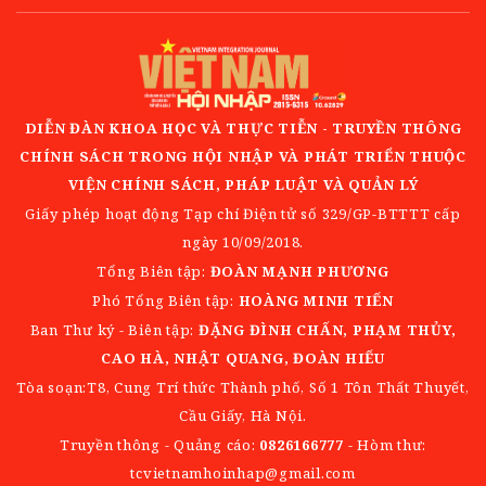
DIỄN ĐÀN KHOA HỌC VÀ THỰC TIỄN - TRUYỀN THÔNG
CHÍNH SÁCH TRONG HỘI NHẬP VÀ PHÁT TRIỂN THUỘC
VIỆN CHÍNH SÁCH, PHÁP LUẬT VÀ QUẢN LÝ
Giấy phép hoạt động Tạp chí Điện tử số 329/GP-BTTTT cấp
ngày 10/09/2018.
Tổng Biên tập:
ĐOÀN MẠNH PHƯƠNG
Phó Tổng Biên tập:
HOÀNG MINH TIẾN
Ban Thư ký - Biên tập:
ĐẶNG ĐÌNH CHẤN, PHẠM THỦY,
CAO HÀ, NHẬT QUANG, ĐOÀN HIẾU
Tòa soạn:T8, Cung Trí thức Thành phố, Số 1 Tôn Thất Thuyết,
Cầu Giấy, Hà Nội.
Truyền thông - Quảng cáo:
0826166777
- Hòm thư:
tcvietnamhoinhap@gmail.com