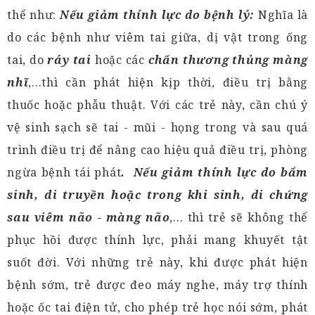
thể như:
Nếu giảm thính lực do bệnh lý:
Nghĩa là
do các bệnh như viêm tai giữa, dị vật trong ống
tai, do
ráy tai
hoặc các
chấn thương
thủng màng
nhĩ
,...thì cần phát hiện kịp thời, điều trị bằng
thuốc hoặc phẫu thuật. Với các trẻ này, cần chú ý
vệ sinh sạch sẽ tai - mũi - họng trong và sau quá
trình điều trị để nâng cao hiệu quả điều trị, phòng
ngừa bệnh tái phát
. Nếu giảm thính lực do bẩm
sinh, di truyền
hoặc trong khi sinh, di chứng
sau viêm não - màng não
,... thì trẻ sẽ không thể
phục hồi được thính lực, phải mang khuyết tật
suốt đời. Với những trẻ này, khi được phát hiện
bệnh sớm, trẻ được đeo máy nghe, máy trợ thính
hoặc ốc tai điện tử, cho phép trẻ học nói sớm, phát