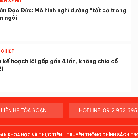
IỂN XANH
ần Đạo Đức: Mô hình nghỉ dưỡng “tất cả trong
n ngôi
GHIỆP
 kế hoạch lãi gấp gần 4 lần, không chia cổ
21
LIÊN HỆ TÒA SOẠN
HOTLINE: 0912 953 695
ĐÀN KHOA HỌC VÀ THỰC TIỄN - TRUYỀN THÔNG CHÍNH SÁCH TR