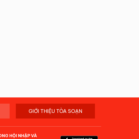
GIỚI THIỆU TÒA SOẠN
ONG HỘI NHẬP VÀ