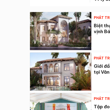
PHÁT TR
Biệt th
vịnh Bá
PHÁT TR
Giới đầ
tại Vâ
PHÁT TR
Tập đo