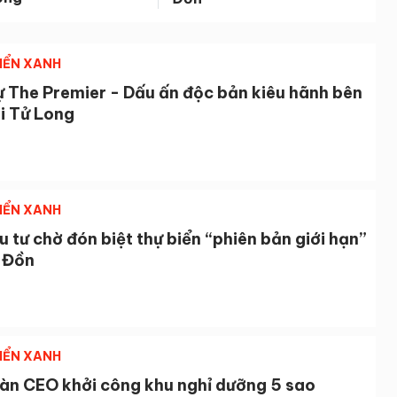
IỂN XANH
ự The Premier - Dấu ấn độc bản kiêu hãnh bên
i Tử Long
IỂN XANH
u tư chờ đón biệt thự biển “phiên bản giới hạn”
n Đồn
IỂN XANH
àn CEO khởi công khu nghỉ dưỡng 5 sao