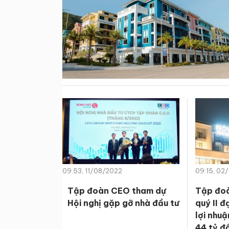
09:53, 11/08/2022
09:15, 02
Tập đoàn CEO tham dự
Tập đoà
Hội nghị gặp gỡ nhà đầu tư
quý II đ
lợi nhuậ
44 tỷ đ