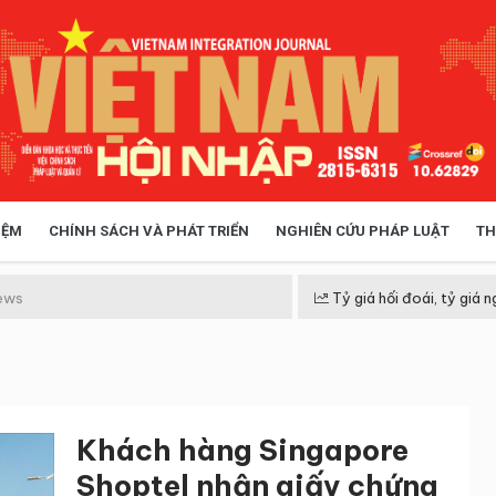
IỆM
CHÍNH SÁCH VÀ PHÁT TRIỂN
NGHIÊN CỨU PHÁP LUẬT
TH
HÓA XÃ HỘI
CHÍNH SÁCH
ews
Tỷ giá hối đoái, tỷ giá n
 TIỄN QUẢN LÝ
VIỆT NAM ĐIỂM ĐẾN
Khách hàng Singapore
Shoptel nhận giấy chứng