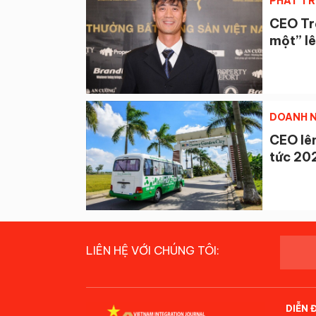
PHÁT TR
CEO Tr
một” lê
DOANH N
CEO lên
tức 20
LIÊN HỆ VỚI CHÚNG TÔI:
DIỄN 