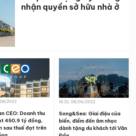
nhận quyền sở hữu nhà ở
/08/2022
16:32, 08/06/2022
n CEO: Doanh thu
Song&Sea: Giai điệu của
ạt 450,9 tỷ đồng,
biển, điểm đến âm nhạc
n sau thuế đạt trên
dành tặng du khách tới Vân
ồng
Đồn