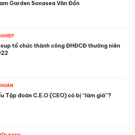
m Garden Sonasea Vân Đồn
GHIỆP
oup tổ chức thành công ĐHĐCĐ thường niên
022
KHOÁN
ếu Tập đoàn C.E.O (CEO) có bị “làm giá”?