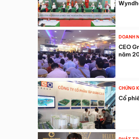
Wyndha
DOANH N
CEO Gr
năm 2
CHỨNG 
Cổ phi