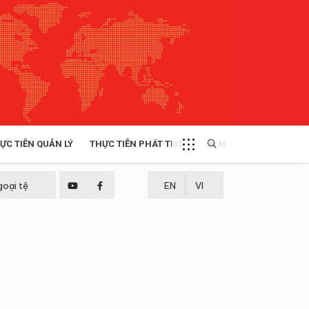
ỰC TIỄN QUẢN LÝ
THỰC TIỄN PHÁT TRIỂN
MULTIMEDIA
TÀI NGUYÊN - MÔI TRƯỜNG
goại tệ
EN
VI
THỰC TIỄN - KINH NGHIỆM