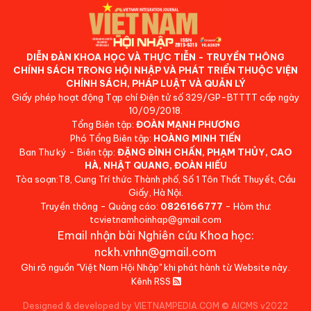
DIỄN ĐÀN KHOA HỌC VÀ THỰC TIỄN - TRUYỀN THÔNG
CHÍNH SÁCH TRONG HỘI NHẬP VÀ PHÁT TRIỂN THUỘC VIỆN
CHÍNH SÁCH, PHÁP LUẬT VÀ QUẢN LÝ
Giấy phép hoạt động Tạp chí Điện tử số 329/GP-BTTTT cấp ngày
10/09/2018.
Tổng Biên tập:
ĐOÀN MẠNH PHƯƠNG
Phó Tổng Biên tập:
HOÀNG MINH TIẾN
Ban Thư ký - Biên tập:
ĐẶNG ĐÌNH CHẤN, PHẠM THỦY, CAO
HÀ, NHẬT QUANG, ĐOÀN HIẾU
Tòa soạn:T8, Cung Trí thức Thành phố, Số 1 Tôn Thất Thuyết, Cầu
Giấy, Hà Nội.
Truyền thông - Quảng cáo:
0826166777
- Hòm thư:
tcvietnamhoinhap@gmail.com
Email nhận bài Nghiên cứu Khoa học:
nckh.vnhn@gmail.com
Ghi rõ nguồn "Việt Nam Hội Nhập" khi phát hành từ Website này.
Kênh RSS
Designed & developed by VIETNAMPEDIA.COM
©
AICMS v2022