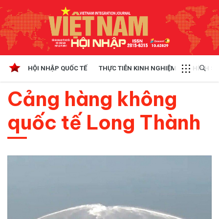
HỘI NHẬP QUỐC TẾ
THỰC TIỄN KINH NGHIỆM
CHÍNH SÁ
Cảng hàng không
quốc tế Long Thành