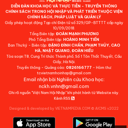
DIỄN ĐÀN KHOA HỌC VÀ THỰC TIỄN - TRUYỀN THÔNG
CHÍNH SÁCH TRONG HỘI NHẬP VÀ PHÁT TRIỂN THUỘC VIỆN
CHÍNH SÁCH, PHÁP LUẬT VÀ QUẢN LÝ
Giấy phép hoạt động Tạp chí Điện tử số 329/GP-BTTTT cấp ngày
10/09/2018.
Tổng Biên tập:
ĐOÀN MẠNH PHƯƠNG
Phó Tổng Biên tập:
HOÀNG MINH TIẾN
Ban Thư ký - Biên tập:
ĐẶNG ĐÌNH CHẤN, PHẠM THỦY, CAO
HÀ, NHẬT QUANG, ĐOÀN HIẾU
Tòa soạn:T8, Cung Trí thức Thành phố, Số 1 Tôn Thất Thuyết, Cầu
Giấy, Hà Nội.
Truyền thông - Quảng cáo:
0826166777
- Hòm thư:
tcvietnamhoinhap@gmail.com
Email nhận bài Nghiên cứu Khoa học:
nckh.vnhn@gmail.com
Ghi rõ nguồn "Việt Nam Hội Nhập" khi phát hành từ Website này.
Kênh RSS
Designed & developed by VIETNAMPEDIA.COM
©
AICMS v2022