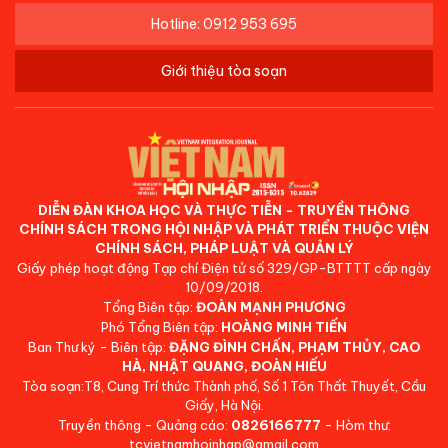
Hotline: 0912 953 695
Giới thiệu tòa soạn
DIỄN ĐÀN KHOA HỌC VÀ THỰC TIỄN - TRUYỀN THÔNG
CHÍNH SÁCH TRONG HỘI NHẬP VÀ PHÁT TRIỂN THUỘC VIỆN
CHÍNH SÁCH, PHÁP LUẬT VÀ QUẢN LÝ
Giấy phép hoạt động Tạp chí Điện tử số 329/GP-BTTTT cấp ngày
10/09/2018.
Tổng Biên tập:
ĐOÀN MẠNH PHƯƠNG
Phó Tổng Biên tập:
HOÀNG MINH TIẾN
Ban Thư ký - Biên tập:
ĐẶNG ĐÌNH CHẤN, PHẠM THỦY, CAO
HÀ, NHẬT QUANG, ĐOÀN HIẾU
Tòa soạn:T8, Cung Trí thức Thành phố, Số 1 Tôn Thất Thuyết, Cầu
Giấy, Hà Nội.
Truyền thông - Quảng cáo:
0826166777
- Hòm thư:
tcvietnamhoinhap@gmail.com