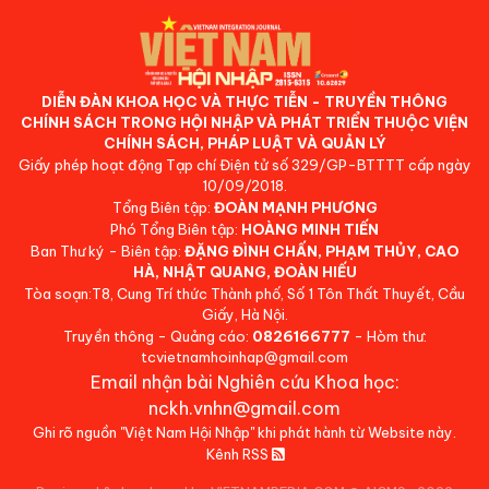
DIỄN ĐÀN KHOA HỌC VÀ THỰC TIỄN - TRUYỀN THÔNG
CHÍNH SÁCH TRONG HỘI NHẬP VÀ PHÁT TRIỂN THUỘC VIỆN
CHÍNH SÁCH, PHÁP LUẬT VÀ QUẢN LÝ
Giấy phép hoạt động Tạp chí Điện tử số 329/GP-BTTTT cấp ngày
10/09/2018.
Tổng Biên tập:
ĐOÀN MẠNH PHƯƠNG
Phó Tổng Biên tập:
HOÀNG MINH TIẾN
Ban Thư ký - Biên tập:
ĐẶNG ĐÌNH CHẤN, PHẠM THỦY, CAO
HÀ, NHẬT QUANG, ĐOÀN HIẾU
Tòa soạn:T8, Cung Trí thức Thành phố, Số 1 Tôn Thất Thuyết, Cầu
Giấy, Hà Nội.
Truyền thông - Quảng cáo:
0826166777
- Hòm thư:
tcvietnamhoinhap@gmail.com
Email nhận bài Nghiên cứu Khoa học:
nckh.vnhn@gmail.com
Ghi rõ nguồn "Việt Nam Hội Nhập" khi phát hành từ Website này.
Kênh RSS