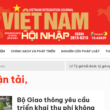
IỆM
CHÍNH SÁCH VÀ PHÁT TRIỂN
NGHIÊN CỨU PHÁP LUẬT
TH
HÓA XÃ HỘI
CHÍNH SÁCH
ews
Tỷ giá hối đoái, tỷ giá n
n tải,
 TIỄN QUẢN LÝ
VIỆT NAM ĐIỂM ĐẾN
Bộ Giao thông yêu cầu
triển khai thu phí không