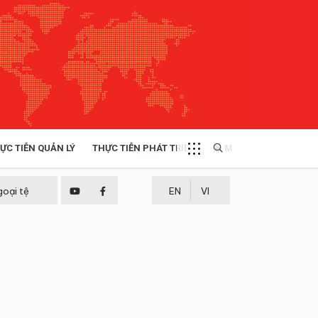
ỰC TIỄN QUẢN LÝ
THỰC TIỄN PHÁT TRIỂN
MULTIMEDIA
TÀI NGUYÊN - MÔI TRƯỜNG
goại tệ
EN
VI
THỰC TIỄN - KINH NGHIỆM