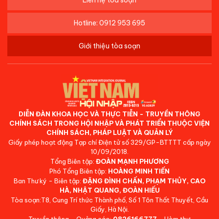
Hotline: 0912 953 695
Giới thiệu tòa soạn
DIỄN ĐÀN KHOA HỌC VÀ THỰC TIỄN - TRUYỀN THÔNG
CHÍNH SÁCH TRONG HỘI NHẬP VÀ PHÁT TRIỂN THUỘC VIỆN
CHÍNH SÁCH, PHÁP LUẬT VÀ QUẢN LÝ
Giấy phép hoạt động Tạp chí Điện tử số 329/GP-BTTTT cấp ngày
10/09/2018.
Tổng Biên tập:
ĐOÀN MẠNH PHƯƠNG
Phó Tổng Biên tập:
HOÀNG MINH TIẾN
Ban Thư ký - Biên tập:
ĐẶNG ĐÌNH CHẤN, PHẠM THỦY, CAO
HÀ, NHẬT QUANG, ĐOÀN HIẾU
Tòa soạn:T8, Cung Trí thức Thành phố, Số 1 Tôn Thất Thuyết, Cầu
Giấy, Hà Nội.
Truyền thông - Quảng cáo:
0826166777
- Hòm thư: