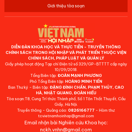
Giới thiệu tòa soạn
DIỄN ĐÀN KHOA HỌC VÀ THỰC TIỄN - TRUYỀN THÔNG
CHÍNH SÁCH TRONG HỘI NHẬP VÀ PHÁT TRIỂN THUỘC VIỆN
CHÍNH SÁCH, PHÁP LUẬT VÀ QUẢN LÝ
Giấy phép hoạt động Tạp chí Điện tử số 329/GP-BTTTT cấp ngày
10/09/2018.
Tổng Biên tập:
ĐOÀN MẠNH PHƯƠNG
Phó Tổng Biên tập:
HOÀNG MINH TIẾN
Ban Thư ký - Biên tập:
ĐẶNG ĐÌNH CHẤN, PHẠM THỦY, CAO
HÀ, NHẬT QUANG, ĐOÀN HIẾU
Tòa soạn:T8, Cung Trí thức Thành phố, Số 1 Tôn Thất Thuyết, Cầu
Giấy, Hà Nội.
Truyền thông - Quảng cáo:
0826166777
- Hòm thư:
tcvietnamhoinhap@gmail.com
Email nhận bài Nghiên cứu Khoa học:
nckh.vnhn@gmail.com