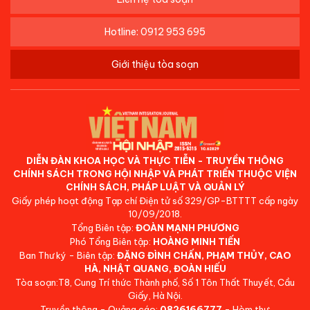
Hotline: 0912 953 695
Giới thiệu tòa soạn
DIỄN ĐÀN KHOA HỌC VÀ THỰC TIỄN - TRUYỀN THÔNG
CHÍNH SÁCH TRONG HỘI NHẬP VÀ PHÁT TRIỂN THUỘC VIỆN
CHÍNH SÁCH, PHÁP LUẬT VÀ QUẢN LÝ
Giấy phép hoạt động Tạp chí Điện tử số 329/GP-BTTTT cấp ngày
10/09/2018.
Tổng Biên tập:
ĐOÀN MẠNH PHƯƠNG
Phó Tổng Biên tập:
HOÀNG MINH TIẾN
Ban Thư ký - Biên tập:
ĐẶNG ĐÌNH CHẤN, PHẠM THỦY, CAO
HÀ, NHẬT QUANG, ĐOÀN HIẾU
Tòa soạn:T8, Cung Trí thức Thành phố, Số 1 Tôn Thất Thuyết, Cầu
Giấy, Hà Nội.
Truyền thông - Quảng cáo:
0826166777
- Hòm thư: