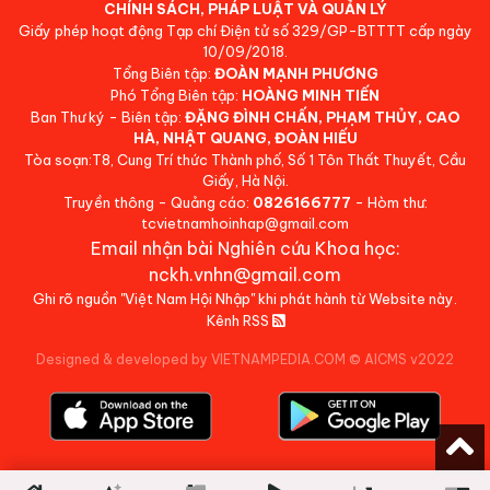
CHÍNH SÁCH, PHÁP LUẬT VÀ QUẢN LÝ
Giấy phép hoạt động Tạp chí Điện tử số 329/GP-BTTTT cấp ngày
10/09/2018.
Tổng Biên tập:
ĐOÀN MẠNH PHƯƠNG
Phó Tổng Biên tập:
HOÀNG MINH TIẾN
Ban Thư ký - Biên tập:
ĐẶNG ĐÌNH CHẤN, PHẠM THỦY, CAO
HÀ, NHẬT QUANG, ĐOÀN HIẾU
Tòa soạn:T8, Cung Trí thức Thành phố, Số 1 Tôn Thất Thuyết, Cầu
Giấy, Hà Nội.
Truyền thông - Quảng cáo:
0826166777
- Hòm thư:
tcvietnamhoinhap@gmail.com
Email nhận bài Nghiên cứu Khoa học:
nckh.vnhn@gmail.com
Ghi rõ nguồn "Việt Nam Hội Nhập" khi phát hành từ Website này.
Kênh RSS
Designed & developed by VIETNAMPEDIA.COM
©
AICMS v2022