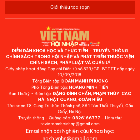
Giới thiệu tòa soạn
DIỄN ĐÀN KHOA HỌC VÀ THỰC TIỄN - TRUYỀN THÔNG
CHÍNH SÁCH TRONG HỘI NHẬP VÀ PHÁT TRIỂN THUỘC VIỆN
CHÍNH SÁCH, PHÁP LUẬT VÀ QUẢN LÝ
Giấy phép hoạt động Tạp chí Điện tử số 329/GP-BTTTT cấp ngày
10/09/2018.
Tổng Biên tập:
ĐOÀN MẠNH PHƯƠNG
Phó Tổng Biên tập:
HOÀNG MINH TIẾN
Ban Thư ký - Biên tập:
ĐẶNG ĐÌNH CHẤN, PHẠM THỦY, CAO
HÀ, NHẬT QUANG, ĐOÀN HIẾU
Tòa soạn:T8, Cung Trí thức Thành phố, Số 1 Tôn Thất Thuyết, Cầu
Giấy, Hà Nội.
Truyền thông - Quảng cáo:
0826166777
- Hòm thư:
tcvietnamhoinhap@gmail.com
Email nhận bài Nghiên cứu Khoa học:
nckh.vnhn@gmail.com