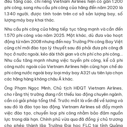
đều tăng cao, chỉ riêng Vietnam Airlines hiện có gần 1.200
phi công, song nhu cầu phi công của hãng đến năm 2020 là
1.340 người, được tính toán trên cơ sở sản lượng bay, số
lượng máy bay khai thác.
Nhu cầu phi công của hãng tiếp tục tăng mạnh và cần đến
1.570 phi công vào năm 2025. Mặt khác, dù đưa vào hoạt
động từ năm 2008 nhưng đến nay Trường Phi công Bay Việt
cũng chỉ mới đào tạo lý thuyết sau đó phải đưa phi công đi
học ở nước ngoài, kéo dài thời gian và chi phí cho phi công…
Nhu cầu tăng mạnh nhưng việc tuyển phi công, kể cả phi
công nước ngoài của Vietnam Airlines hiện cũng hạn chế do
phi công nước ngoài bay loại máy bay A321 ưu tiên lựa chọn
các hãng hàng không châu Á khác.
Ông Phạm Ngọc Minh, Chủ tịch HĐQT Vietnam Airlines,
cho rằng thị trường đang rất thiếu lao động chuyên ngành,
cần có giải pháp tổng thể. Trước mắt là vấn đề về lương và
sau đó là đào tạo lao động. Vietnam Airlines sẽ đẩy mạnh
việc đào tạo, chuyển loại phi công nhằm bảo đảm nguồn
lực trong dài hạn. Chính phủ vừa qua đã đồng ý chủ trương
cho phép thành lập Trường Đại học FLC tại tỉnh Quảng