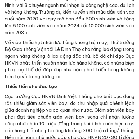
Ninh, với 3 chuyên ngành mũi nhọn là công nghệ cao, du lịch
và hàng không. Trường dự kiến tuyển sinh mùa đầu tiên vào
cuối năm 2020 với quy mô ban đầu 600 sinh viên và tăng
lên 6.100 sinh viên vào năm 2024 rồi 10.000 sinh viên vào
năm 2035.
Về việc thiếu hụt nhân lực hàng không hiện nay, Thứ trưởng
Bộ Giao thông Vận tải Lê Đình Thọ cho rằng lao động trong
ngành hàng không là lao động đặc thù, bộ đã chỉ đạo Cục
HKVN phát triển nguồn nhân lực hàng không, có những biện
pháp cụ thể để đáp ứng nhu cầu phát triển hàng không
hiện tại và trong tương lai.
Thiếu tiền cho đào tạo
Cục trưởng Cục HKVN Đinh Việt Thắng cho biết cục đang
rất thiếu giám sát viên bay, do thu nhập quá chênh lệch
giữa doanh nghiệp và cơ quan nhà nước. Giám sát viên bay
phải đạt tiêu chuẩn giáo viên bay, song chỉ nhận lương
công chức hơn 10 triệu đồng trong khi bình quân hiện nay,
các hãng trả cho phi công khoảng 300 triệu đồng/ tháng.
Hiện mỗi năm, nhà nước cấp cho Cục HKVN 20-30 tỉ đồng