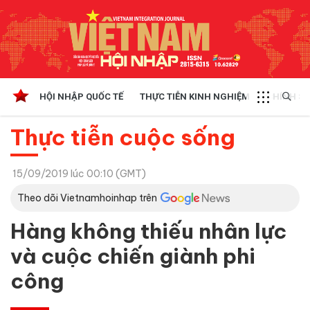
HỘI NHẬP QUỐC TẾ
THỰC TIỄN KINH NGHIỆM
CHÍNH SÁ
Thực tiễn cuộc sống
15/09/2019 lúc 00:10 (GMT)
Theo dõi Vietnamhoinhap trên
Hàng không thiếu nhân lực
và cuộc chiến giành phi
công