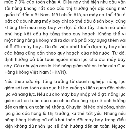
mức 7,9% của toàn châu Á. Điều này thể hiện nhu cầu vận
tải hàng không rất cao của thị trường nội địa cũng như
quốc tế đến Việt Nam. Một chiếc ôtô, xe máy có thể đậu ở
bất cứ đâu nhưng máy bay chỉ có thể đậu ở sân bay; cũng
không thể mua máy bay về đặt ở đâu tùy thích mà phải
phù hợp kết cấu hạ tầng theo quy hoạch. Không thể vì
một hãng hàng không mới ra đời mà phải xây dựng thêm vài
chỗ đậu máy bay… Do đó, việc phát triển đội máy bay của
các hãng cũng cần theo quy hoạch của nhà nước. Từ đó,
định hướng cả bài toán nguồn nhân lực cho đội máy bay
này. Câu chuyện còn là khả năng giám sát an toàn của Cục
Hàng không Việt Nam (HKVN).
Nếu theo sức ép tăng trưởng từ doanh nghiệp, năng lực
giám sát an toàn của cục bị hạ xuống vì liên quan đến nhân
lực và năng lực. Nếu cứ cho máy bay nhập về ồ ạt, năng lực
giám sát an toàn của cục chưa đáp ứng kịp sẽ ảnh hưởng
đến an ninh, an toàn hệ thống. Chuyện lôi kéo phi công, nhân
lực giữa các hãng là thị trường, xu thế tất yếu. Nhưng nếu
hãng hàng không cứ cố khai thác đội máy bay trong điều
kiện không đủ nhân lực sẽ ảnh hưởng đến an toàn. Ngược