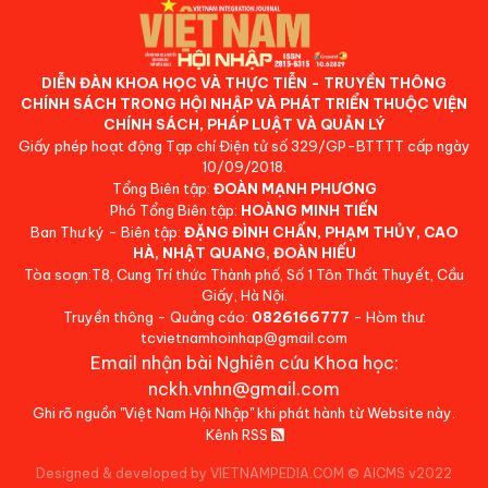
DIỄN ĐÀN KHOA HỌC VÀ THỰC TIỄN - TRUYỀN THÔNG
CHÍNH SÁCH TRONG HỘI NHẬP VÀ PHÁT TRIỂN THUỘC VIỆN
CHÍNH SÁCH, PHÁP LUẬT VÀ QUẢN LÝ
Giấy phép hoạt động Tạp chí Điện tử số 329/GP-BTTTT cấp ngày
10/09/2018.
Tổng Biên tập:
ĐOÀN MẠNH PHƯƠNG
Phó Tổng Biên tập:
HOÀNG MINH TIẾN
Ban Thư ký - Biên tập:
ĐẶNG ĐÌNH CHẤN, PHẠM THỦY, CAO
HÀ, NHẬT QUANG, ĐOÀN HIẾU
Tòa soạn:T8, Cung Trí thức Thành phố, Số 1 Tôn Thất Thuyết, Cầu
Giấy, Hà Nội.
Truyền thông - Quảng cáo:
0826166777
- Hòm thư:
tcvietnamhoinhap@gmail.com
Email nhận bài Nghiên cứu Khoa học:
nckh.vnhn@gmail.com
Ghi rõ nguồn "Việt Nam Hội Nhập" khi phát hành từ Website này.
Kênh RSS
Designed & developed by VIETNAMPEDIA.COM
©
AICMS v2022