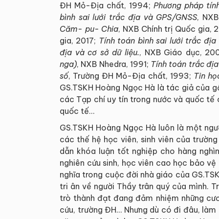
ĐH Mỏ-Địa chất, 1994;
Phương pháp tính
bình sai lưới trắc địa và GPS/GNSS
, NXB
Căm- pu- Chia
, NXB Chính trị Quốc gia, 
gia, 2017;
Tính toán bình sai lưới trắc đị
địa và cơ sở dữ liệu.
, NXB Giáo dục, 20
nga)
, NXB Nhedra, 1991;
Tính toán trắc địa
số
, Trường ĐH Mỏ-Địa chất, 1993;
Tin họ
GS.TSKH Hoàng Ngọc Hà là tác giả của gầ
các Tạp chí uy tín trong nước và quốc tế 
quốc tế…
GS.TSKH Hoàng Ngọc Hà luôn là một ngườ
các thế hệ học viên, sinh viên của trườ
dẫn khóa luận tốt nghiệp cho hàng nghìn
nghiên cứu sinh, học viên cao học bảo vệ l
nghĩa trong cuộc đời nhà giáo của GS.TSK
tri ân về người Thầy trân quý của mình.
trò thành đạt đang đảm nhiệm những cươn
cứu, trường ĐH… Nhưng dù có đi đâu, làm g