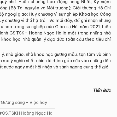
 quý như: Huân chương Lao động hạng Nhất; Kỷ niệm
ường (Bộ Tài nguyên và Môi trường); Giải thưởng Hồ Chí
ộ ngoại giao; Huy chương vì sự nghiệp Khoa học Công
uy chương vì thế hệ trẻ… Và mới đây, để ghi nhận những
tự hào trong sự nghiệp của Giáo sư Hà, năm 2021, Liên
danh GS.TSKH Hoàng Ngọc Hà là một trong những nhà
à khoa học, Nhà quản lý đạo đức toàn cầu theo tiêu chí
ý, nhà giáo, nhà khoa học gương mẫu, tận tâm và bình
ơn mà ý nghĩa nhất chính là được góp sức vào những dấu
ất nước ngày một hội nhập và sánh ngang cùng thế giới.
Tiến Đức
Gương sáng - Việc hay
GS.TSKH Hoàng Ngọc Hà