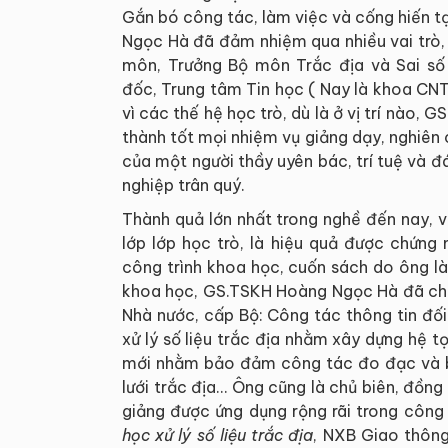
Gắn bó công tác, làm việc và cống hiến t
Ngọc Hà đã đảm nhiệm qua nhiều vai trò, 
môn, Trưởng Bộ môn Trắc địa và Sai số
đốc, Trung tâm Tin học ( Nay là khoa CN
vì các thế hệ học trò, dù là ở vị trí nào
thành tốt mọi nhiệm vụ giảng dạy, nghiên 
của một người thầy uyên bác, trí tuệ và đ
nghiệp trân quý.
Thành quả lớn nhất trong nghề đến nay, 
lớp lớp học trò, là hiệu quả được chứng
công trình khoa học, cuốn sách do ông là
khoa học, GS.TSKH Hoàng Ngọc Hà đã chủ 
Nhà nước, cấp Bộ: Công tác thông tin đố
xử lý số liệu trắc địa nhằm xây dựng hệ 
mới nhằm bảo đảm công tác đo đạc và bả
lưới trắc địa… Ông cũng là chủ biên, đồng
giảng được ứng dụng rộng rãi trong công
học xử lý số liệu trắc địa
, NXB Giao thông