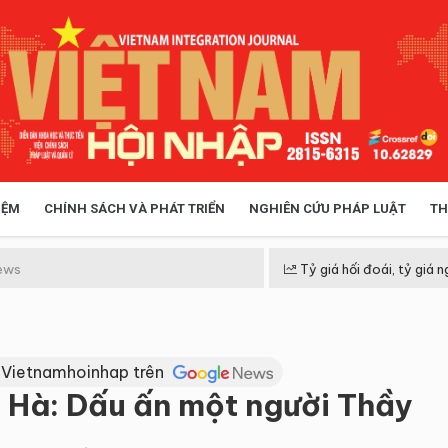
IỆM
CHÍNH SÁCH VÀ PHÁT TRIỂN
NGHIÊN CỨU PHÁP LUẬT
TH
HÓA XÃ HỘI
CHÍNH SÁCH
ews
Tỷ giá hối đoái, tỷ giá n
 TIỄN QUẢN LÝ
VIỆT NAM ĐIỂM ĐẾN
 Vietnamhoinhap trên
Hà: Dấu ấn một người Thầy