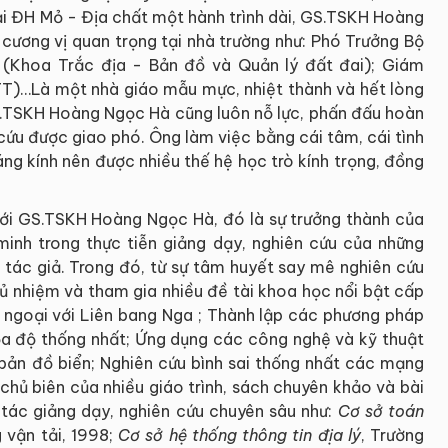
ại ĐH Mỏ - Địa chất một hành trình dài, GS.TSKH Hoàng
cương vị quan trọng tại nhà trường như: Phó Trưởng Bộ
 (Khoa Trắc địa - Bản đồ và Quản lý đất đai); Giám
TT)…Là một nhà giáo mẫu mực, nhiệt thành và hết lòng
, GS.TSKH Hoàng Ngọc Hà cũng luôn nỗ lực, phấn đấu hoàn
cứu được giao phó. Ông làm việc bằng cái tâm, cái tình
áng kính nên được nhiều thế hệ học trò kính trọng, đồng
với GS.TSKH Hoàng Ngọc Hà, đó là sự trưởng thành của
 minh trong thực tiễn giảng dạy, nghiên cứu của những
 tác giả. Trong đó, từ sự tâm huyết say mê nghiên cứu
nhiệm và tham gia nhiều đề tài khoa học nổi bật cấp
i ngoại với Liên bang Nga ; Thành lập các phương pháp
tọa độ thống nhất; Ứng dụng các công nghệ và kỹ thuật
n đồ biển; Nghiên cứu bình sai thống nhất các mạng
 chủ biên của nhiều giáo trình, sách chuyên khảo và bài
 tác giảng dạy, nghiên cứu chuyên sâu như:
Cơ sở toán
 vận tải, 1998;
Cơ sở hệ thống thông tin địa lý
, Trường