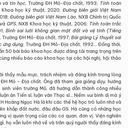
 và tin học
, Trường ĐH Mỏ-Địa chất, 1993;
Tính toán
 Khoa học kỹ thuật, 2020;
Đường biên giới Việt Nam
2018;
Đường biên giới Việt Nam Lào
, NXB Chính trị Quốc
a và GPS
, NXB Khoa học kỹ thuật, 2006;
Tính toán trắc
01;
Bình sai lưới không gian mặt đất và vệ tinh (Tiêng
, Trường ĐH Mỏ-Địa chất, 1997;
Bài giảng Lý thuyết sai
c ứng dụng
, Trường ĐH Mỏ-Địa chất, 1992… Đồng thời,
n 50 bài báo khoa học được đăng tải trang trọng trên
cùng nhiều báo cáo khoa học tại các hội nghị, hội thảo
i thầy mẫu mực, trách nhiệm và đáng kính trong lòng
ng ĐH Mỏ - Địa chất. Ông đã tham gia giảng dạy, hướng
 sinh viên trường Mỏ, đã hướng dẫn thành công nhiều
uận án Tiến sĩ, luận văn Thạc sĩ… Niềm vui bình dị mà ý
H Hoàng Ngọc Hà là khi các thế hệ học trò luôn nhớ và
 Trên khắp đất nước, đâu đâu GS. Hà cũng có những học
g vị quan trọng của các cơ quan, đơn vị, Viện nghiên
ì, họ vẫn luôn nhớ về và trân quý người thầy đáng kính