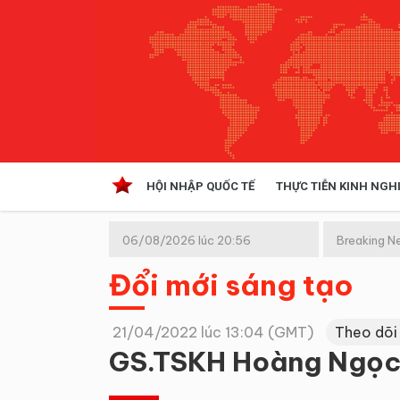
HỘI NHẬP QUỐC TẾ
THỰC TIỄN KINH NGH
HỘI NHẬP QUỐC TẾ
VĂN 
06/08/2026 lúc 20:56
Breaking N
Kinh tế hội nhập
(GMT+7)
Đổi mới sáng tạo
Doanh nghiệp
NGHIÊN CỨU PHÁP LUẬT
THỰC
21/04/2022 lúc 13:04 (GMT)
Theo dõi
GS.TSKH Hoàng Ngọc 