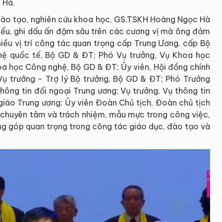
 Hà.
đào tạo, nghiên cứu khoa học, GS.TSKH Hoàng Ngọc Hà
biểu, ghi dấu ấn đậm sâu trên các cương vị mà ông đảm
ều vị trí công tác quan trọng cấp Trung Ương, cấp Bộ
hệ quốc tế, Bộ GD & ĐT; Phó Vụ trưởng, Vụ Khoa học
oa học Công nghệ, Bộ GD & ĐT; Ủy viên, Hội đồng chính
ụ trưởng - Trợ lý Bộ trưởng, Bộ GD & ĐT; Phó Trưởng
hông tin đối ngoại Trung ương; Vụ trưởng, Vụ thông tin
giáo Trung ương; Ủy viên Đoàn Chủ tịch, Đoàn chủ tịch
, chuyên tâm và trách nhiệm, mẫu mực trong công việc,
 góp quan trọng trong công tác giáo dục, đào tạo và