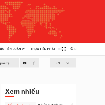
ỰC TIỄN QUẢN LÝ
THỰC TIỄN PHÁT TRIỂN
MULTIMEDIA
TÀI NGUYÊN - MÔI TRƯỜNG
goại tệ
EN
VI
THỰC TIỄN - KINH NGHIỆM
Xem nhiều