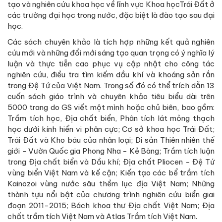
tạo và nghiên cứu khoa học về lĩnh vực Khoa họcTrái Đất ở
các trường đại học trong nước, đặc biệt là đào tạo sau đại
học.
Các sách chuyên khảo là tích hợp những kết quả nghiên
cứu mới và những đổi mới sáng tạo quan trọng có ý nghĩa lý
luận và thực tiễn cao phục vụ cập nhật cho công tác
nghiên cứu, điều tra tìm kiếm dầu khí và khoáng sản rắn
trong Đệ Tứ của Việt Nam. Trong số đó có thể trích dẫn 13
cuốn sách giáo trình và chuyên khảo tiêu biểu dài trên
5000 trang do GS viết một mình hoặc chủ biên, bao gồm:
Trầm tích học, Địa chất biển, Phân tích lát mỏng thạch
học dưới kính hiển vi phân cực; Cơ sở khoa học Trái Đất;
Trái Đất và Kho báu của nhân loại; Di sản Thiên nhiên thế
giới - Vườn Quốc gia Phong Nha - Kẻ Bàng; Trầm tích luận
trong Địa chất biển và Dầu khí; Địa chất Pliocen - Đệ Tứ
vùng biển Việt Nam và kế cận; Kiến tạo các bể trầm tích
Kainozoi vùng nước sâu thềm lục địa Việt Nam; Những
thành tựu nổi bật của chương trình nghiên cứu biển giai
đoạn 2011-2015; Bách khoa thư Địa chất Việt Nam; Địa
chất trầm tích Việt Nam và Atlas Trầm tích Việt Nam.