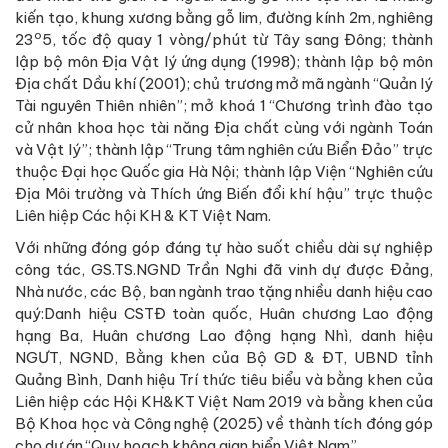
kiến tạo, khung xương bằng gỗ lim, đường kính 2m, nghiêng
o
23
5, tốc độ quay 1 vòng/phút từ Tây sang Đông; thành
lập bộ môn Địa Vật lý ứng dụng (1998); thành lập bộ môn
Địa chất Dầu khí (2001); chủ trương mở mã ngành “Quản lý
Tài nguyên Thiên nhiên”; mở khoá 1 “Chương trình đào tạo
cử nhân khoa học tài năng Địa chất cùng với ngành Toán
và Vật lý”; thành lập “Trung tâm nghiên cứu Biển Đảo” trực
thuộc Đại học Quốc gia Hà Nội; thành lập Viện “Nghiên cứu
Địa Môi trường và Thích ứng Biến đổi khí hậu” trực thuộc
Liên hiệp Các hội KH & KT Việt Nam.
Với những đóng góp đáng tự hào suốt chiều dài sự nghiệp
công tác, GS.TS.NGND Trần Nghi đã vinh dự được Đảng,
Nhà nước, các Bộ, ban ngành trao tặng nhiều danh hiệu cao
quý:Danh hiệu CSTĐ toàn quốc, Huân chương Lao động
hạng Ba, Huân chương Lao động hạng Nhì, danh hiệu
NGƯT, NGND, Bằng khen của Bộ GD & ĐT, UBND tỉnh
Quảng Bình, Danh hiệu Trí thức tiêu biểu và bằng khen của
Liên hiệp các Hội KH&KT Việt Nam 2019 và bằng khen của
Bộ Khoa học và Công nghệ (2025) về thành tích đóng góp
cho dự án “Quy hoạch không gian biển Việt Nam”.