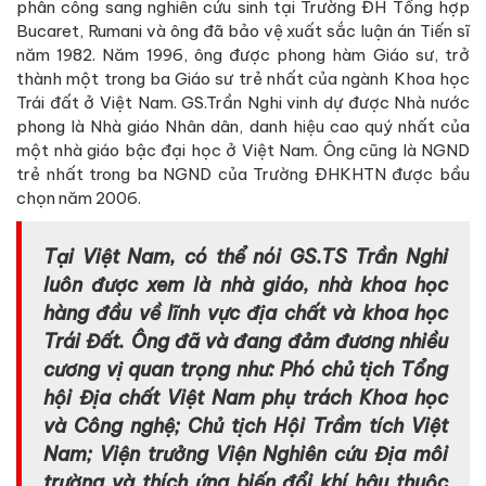
phân công sang nghiên cứu sinh tại Trường ĐH Tổng hợp
Bucaret, Rumani và ông đã bảo vệ xuất sắc luận án Tiến sĩ
năm 1982. Năm 1996, ông được phong hàm Giáo sư, trở
thành một trong ba Giáo sư trẻ nhất của ngành Khoa học
Trái đất ở Việt Nam. GS.Trần Nghi vinh dự được Nhà nước
phong là Nhà giáo Nhân dân, danh hiệu cao quý nhất của
một nhà giáo bậc đại học ở Việt Nam. Ông cũng là NGND
trẻ nhất trong ba NGND của Trường ĐHKHTN được bầu
chọn năm 2006.
Tại Việt Nam, có thể nói GS.TS Trần Nghi
luôn được xem là nhà giáo, nhà khoa học
hàng đầu về lĩnh vực địa chất và khoa học
Trái Đất. Ông đã và đang đảm đương nhiều
cương vị quan trọng như: Phó chủ tịch Tổng
hội Địa chất Việt Nam phụ trách Khoa học
và Công nghệ; Chủ tịch Hội Trầm tích Việt
Nam; Viện trưởng Viện Nghiên cứu Địa môi
trường và thích ứng biến đổi khí hậu thuộc