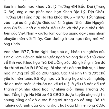
Sau khi hoãn học khoa vật lý Trường ĐH Bắc Đại (Trung
Quốc), ông được phân vào học Khoa Địa Lý-Địa Chất,
Trường ĐH Tổng hợp Hà Nội khóa 1966 - 1970. Tốt nghiệp
vào loại ưu ông được Giáo sư, Nhà giáo Nhân dân Nguyễn
Văn Chiển - nhà địa chất đầu tiên và thầy địa chất đầu
tiên của Việt Nam - giữ lại làm cán bộ giảng dạy cùng nhóm
chuyên môn với Thầy. Con đường khoa học rộng mở với
ông từ đó.
Vào năm 1977, Trần Nghi được cử dự khóa thi nghiên cứu
sinh đi làm luận án tiến sĩ nước ngoài và ông đã đỗ thủ khoa
về lĩnh vực Khoa học Trái Đất. Ông xúc động kể lại, năm đó
dự thi cả nước là 1.500 người cho tất cả các lĩnh vực khoa
học, nhưng chỉ đỗ có 200 người. Các thí sinh thi trượt chủ
yếu là môn toán. Bộ Đại học và Trung học chuyên nghiệp
đã coi môn toán là thước đo về trí tuệ là yếu tố cần để trở
thành một nhà khoa học Tự nhiên giỏi. Riêng Trường Đại
học Tổng hợp Hà Nội có 45 CBGD được tuyển chọn dự thi
nhưng cũng chỉ đỗ được 5 người trong đó có ông. Đề tài
nghiên cứu sinh của ông là địa chất dầu khí nên ông được