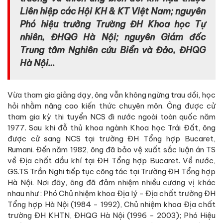
Liên hiệp các Hội KH & KT Việt Nam; nguyên
Phó hiệu trưởng Trường ĐH Khoa học Tự
nhiên, ĐHQG Hà Nội; nguyên Giám đốc
Trung tâm Nghiên cứu Biển và Đảo, ĐHQG
Hà Nội…
Vừa tham gia giảng dạy, ông vẫn không ngừng trau dồi, học
hỏi nhằm nâng cao kiến thức chuyên môn. Ông được cử
tham gia kỳ thi tuyển NCS đi nước ngoài toàn quốc năm
1977. Sau khi đỗ thủ khoa ngành Khoa học Trái Đất, ông
được cử sang NCS tại trường ĐH Tổng hợp Bucaret,
Rumani. Đến năm 1982, ông đã bảo vệ xuất sắc luận án TS
về Địa chất dầu khí tại ĐH Tổng hợp Bucaret. Về nước,
GS.TS Trần Nghi tiếp tục công tác tại Trường ĐH Tổng hợp
Hà Nội. Nơi đây, ông đã đảm nhiệm nhiều cương vị khác
nhau như : Phó Chủ nhiệm khoa Địa lý - Địa chất trường ĐH
Tổng hợp Hà Nội (1984 - 1992), Chủ nhiệm khoa Địa chất
trường ĐH KHTN, ĐHQG Hà Nội (1996 - 2003); Phó Hiệu