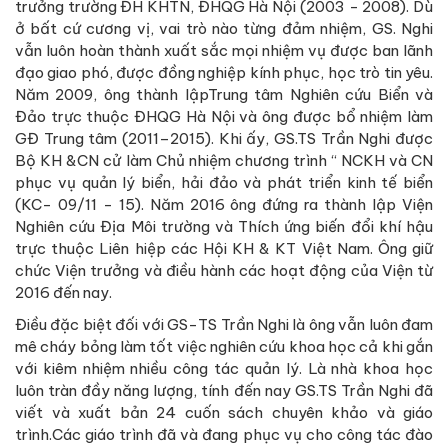
trưởng trường ĐH KHTN, ĐHQG Hà Nội (2003 - 2008). Dù
ở bất cứ cương vị, vai trò nào từng đảm nhiệm, GS. Nghi
vẫn luôn hoàn thành xuất sắc mọi nhiệm vụ được ban lãnh
đạo giao phó, được đồng nghiệp kính phục, học trò tin yêu.
Năm 2009, ông thành lậpTrung tâm Nghiên cứu Biển và
Đảo trực thuộc ĐHQG Hà Nội và ông được bổ nhiệm làm
GĐ Trung tâm (2011–2015). Khi ấy, GS.TS Trần Nghi được
Bộ KH &CN cử làm Chủ nhiệm chương trình “ NCKH và CN
phục vụ quản lý biển, hải đảo và phát triển kinh tế biển
(KC- 09/11 - 15). Năm 2016 ông đứng ra thành lập Viện
Nghiên cứu Địa Môi trường và Thích ứng biến đổi khí hậu
trực thuộc Liên hiệp các Hội KH & KT Việt Nam. Ông giữ
chức Viện trưởng và điều hành các hoạt động của Viện từ
2016 đến nay.
Điều đặc biệt đối với GS-TS Trần Nghi là ông vẫn luôn đam
mê cháy bỏng làm tốt việc nghiên cứu khoa học cả khi gắn
với kiêm nhiệm nhiều công tác quản lý. Là nhà khoa học
luôn tràn đầy năng lượng, tính đến nay GS.TS Trần Nghi đã
viết và xuất bản 24 cuốn sách chuyên khảo và giáo
trình.Các giáo trình đã và đang phục vụ cho công tác đào