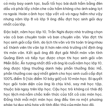
có máy bay oanh tạc, buổi tối học bài dưới hầm bằng đèn
dầu và phải lấy chăn che cửa hầm không cho ánh sáng lọt
ra ngoài. Hoàn cảnh học tập vất vả và nguy hiểm như vậy
nhưng năm lớp 8 và lớp 9 ông đều đạt học sinh giỏi duy
nhất của lớp.
Đặc biệt, năm học lớp 10, Trần Nghi được nhà trường chọn
vào cả ban chuyên toán và ban chuyên văn. Vào đợt thi
học sinh giỏi cấp tỉnh, do lịch thi văn và thi toán trùng nhau
số thành viên thi văn lại ít hơn nên nhà trường chỉ định ông
thi môn văn. Kết quả ông đã đạt giải Nhất môn văn tỉnh
Quảng Bình và tiếp tục được chọn thi học sinh giỏi văn
Miền Bắc. Ấn tượng nhất đối với ông là cuối năm học lớp 10,
ông được tặng thưởng danh hiệu phần thưởng Bác Hồ,
phần thưởng cao quý nhất giành cho học sinh cuối cấp đạt
100% điểm 5 (tức điểm 10 bây giờ) cả 10 môn học. Bí quyết
học giỏi toàn diện của ông là chịu khó, say mê học tập,
thuộc bài ngay trên lớp học. Cậu học trò không có thái độ
học lệch mà nắm chắc kiến thức của tất cả các môn học.
Đồng thời mỗi một môn học ông đều tìm ra một phương
pháp tư duy phù hợp với tính đặc thù của môn học đó.