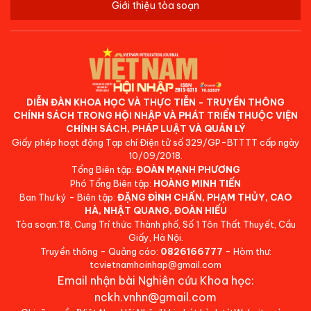
Giới thiệu tòa soạn
DIỄN ĐÀN KHOA HỌC VÀ THỰC TIỄN - TRUYỀN THÔNG
CHÍNH SÁCH TRONG HỘI NHẬP VÀ PHÁT TRIỂN THUỘC VIỆN
CHÍNH SÁCH, PHÁP LUẬT VÀ QUẢN LÝ
Giấy phép hoạt động Tạp chí Điện tử số 329/GP-BTTTT cấp ngày
10/09/2018.
Tổng Biên tập:
ĐOÀN MẠNH PHƯƠNG
Phó Tổng Biên tập:
HOÀNG MINH TIẾN
Ban Thư ký - Biên tập:
ĐẶNG ĐÌNH CHẤN, PHẠM THỦY, CAO
HÀ, NHẬT QUANG, ĐOÀN HIẾU
Tòa soạn:T8, Cung Trí thức Thành phố, Số 1 Tôn Thất Thuyết, Cầu
Giấy, Hà Nội.
Truyền thông - Quảng cáo:
0826166777
- Hòm thư:
tcvietnamhoinhap@gmail.com
Email nhận bài Nghiên cứu Khoa học:
nckh.vnhn@gmail.com