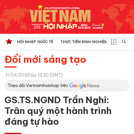
HỘI NHẬP QUỐC TẾ
THỰC TIỄN KINH NGHIỆM
CHÍNH SÁ
Đổi mới sáng tạo
11/04/2025 lúc 13:20 (GMT)
Theo dõi Vietnamhoinhap trên
GS.TS.NGND Trần Nghi:
Trân quý một hành trình
đáng tự hào