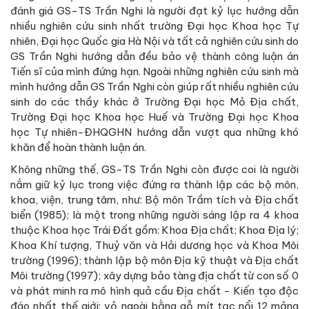
đánh giá GS-TS Trần Nghi là người đạt kỷ lục hướng dẫn
nhiều nghiên cứu sinh nhất trường Đại học Khoa học Tự
nhiên, Đại học Quốc gia Hà Nội và tất cả nghiên cứu sinh do
GS Trần Nghi hướng dẫn đều bảo vệ thành công luận án
Tiến sĩ của mình đứng hạn. Ngoài những nghiên cứu sinh mà
mình hướng dẫn GS Trần Nghi còn giúp rất nhiều nghiên cứu
sinh do các thầy khác ở Trường Đại học Mỏ Địa chất,
Trường Đại học Khoa học Huế và Trường Đại học Khoa
học Tự nhiên-ĐHQGHN hướng dẫn vượt qua những khó
khăn để hoàn thành luận án.
Không những thế, GS-TS Trần Nghi còn được coi là người
nắm giữ kỷ lục trong việc đứng ra thành lập các bộ môn,
khoa, viện, trung tâm, như: Bộ môn Trầm tích và Địa chất
biển (1985); là một trong những người sáng lập ra 4 khoa
thuộc Khoa học Trái Đất gồm: Khoa Địa chất; Khoa Địa lý;
Khoa Khí tượng, Thuỷ văn và Hải dương học và Khoa Môi
trường (1996); thành lập bộ môn Địa kỹ thuật và Địa chất
Môi trường (1997); xây dựng bảo tàng địa chất từ con số 0
và phát minh ra mô hình quả cầu Địa chất - Kiến tạo độc
đáo nhất thế giới: vỏ ngoài bằng gỗ mít tạc nổi 12 mảng