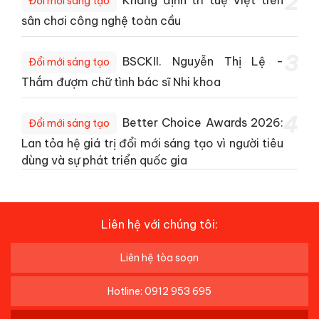
2
Đổi mới sáng tạo
sân chơi công nghệ toàn cầu
3
BSCKII. Nguyễn Thị Lệ -
Đổi mới sáng tạo
Thắm đượm chữ tình bác sĩ Nhi khoa
4
Better Choice Awards 2026:
Đổi mới sáng tạo
Lan tỏa hệ giá trị đổi mới sáng tạo vì người tiêu
dùng và sự phát triển quốc gia
Liên hệ với chúng tôi:
Liên hệ tòa soạn
Hotline: 0912 953 695