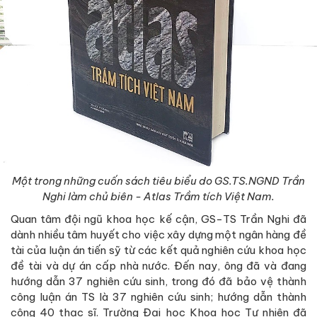
Một trong những cuốn sách tiêu biểu do GS.TS.NGND Trần
Nghi làm chủ biên - Atlas Trầm tích Việt Nam.
Quan tâm đội ngũ khoa học kế cận, GS-TS Trần Nghi đã
dành nhiều tâm huyết cho việc xây dựng một ngân hàng đề
tài của luận án tiến sỹ từ các kết quả nghiên cứu khoa học
đề tài và dự án cấp nhà nước. Đến nay, ông đã và đang
hướng dẫn 37 nghiên cứu sinh, trong đó đã bảo vệ thành
công luận án TS là 37 nghiên cứu sinh; hướng dẫn thành
công 40 thạc sĩ. Trường Đại học Khoa học Tự nhiên đã