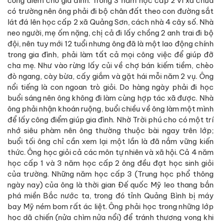
công điểm cho gia đình. Trong 3 năm học cấp 2 vì xã chưa
có trường nên ông phải đi bộ chân đất theo con đường sắt
lát đá lên học cấp 2 xã Quảng Sơn, cách nhà 4 cây số. Nhà
neo người, mẹ ốm nặng, chị cả đi lấy chồng 2 anh trai đi bộ
đội, nên tuy mới 12 tuổi nhưng ông đã là một lao động chính
trong gia đình, phải làm tất cả mọi công việc để giúp đỡ
cha mẹ. Như vào rừng lấy củi về chợ bán kiếm tiềm, chèo
đò ngang, cày bừa, cấy giắm và gặt hái mỗi năm 2 vụ. Ông
nổi tiếng là con ngoan trò giỏi. Do hàng ngày phải đi học
buổi sáng nên ông không đi làm cùng hợp tác xã được. Nhà
ông phải nhận khoán ruộng, buổi chiều về ông làm một mình
để lấy công điểm giúp gia đình. Nhờ Trời phú cho có một trí
nhớ siêu phàm nên ông thường thuộc bài ngay trên lớp;
buổi tối ông chỉ cần xem lại một lần là đã nắm vững kiến
thức. Ông học giỏi cả các môn tự nhiên và xã hội. Cả 4 năm
học cấp 1 và 3 năm học cấp 2 ông đều đạt học sinh giỏi
của trường. Những năm học cấp 3 (Trung học phổ thông
ngày nay) của ông là thời gian Đế quốc Mỹ leo thang bắn
phá miền Bắc nước ta, trong đó tỉnh Quảng Bình bị máy
bay Mỹ ném bom rất ác liệt. Ông phải học trong những lớp
học dã chiến (nửa chìm nửa nổi) để tránh thương vong khi