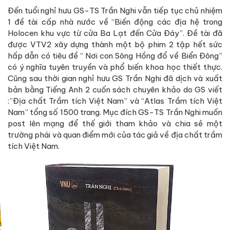
Đến tuổi nghỉ hưu GS-TS Trần Nghi vẫn tiếp tục chủ nhiệm
1 đề tài cấp nhà nước về “Biến động các địa hệ trong
Holocen khu vực từ cửa Ba Lạt đến Cửa Đáy”. Đề tài đã
được VTV2 xây dựng thành một bộ phim 2 tập hết sức
hấp dẫn có tiêu đề “ Nơi con Sông Hồng đổ về Biển Đông”
có ý nghĩa tuyên truyền và phổ biến khoa học thiết thực.
Cũng sau thời gian nghỉ hưu GS Trần Nghi đã dịch và xuất
bản bằng Tiếng Anh 2 cuốn sách chuyên khảo do GS viết
:”Địa chất Trầm tích Việt Nam” và “Atlas Trầm tích Việt
Nam” tổng số 1500 trang. Mục đích GS-TS Trần Nghi muốn
post lên mạng để thế giới tham khảo và chia sẻ một
trường phái và quan điểm mới của tác giả về địa chất trầm
tích Việt Nam.