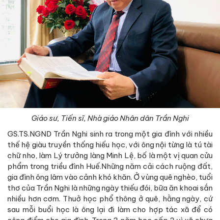
Giáo sư, Tiến sĩ, Nhà giáo Nhân dân Trần Nghi
GS.TS.NGND Trần Nghi sinh ra trong một gia đình với nhiều
thế hệ giàu truyền thống hiếu học, với ông nội từng là tú tài
chữ nho, làm Lý trưởng làng Minh Lệ, bố là một vị quan cửu
phẩm trong triều đình Huế.Những năm cải cách ruộng đất,
gia đình ông lâm vào cảnh khó khăn. Ở vùng quê nghèo, tuổi
thơ của Trần Nghi là những ngày thiếu đói, bữa ăn khoai sắn
nhiều hơn cơm. Thuở học phổ thông ở quê, hằng ngày, cứ
sau mỗi buổi học là ông lại đi làm cho hợp tác xã để có