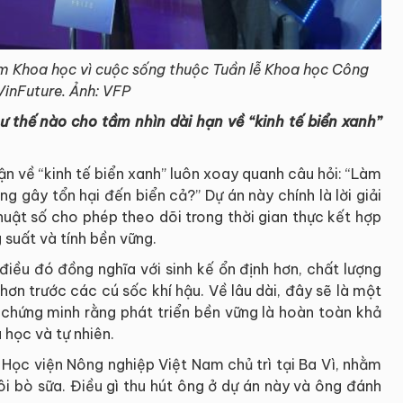
àm Khoa học vì cuộc sống thuộc Tuần lễ Khoa học Công
VinFuture. Ảnh: VFP
 thế nào cho tầm nhìn dài hạn về “kinh tế biển xanh”
n về “kinh tế biển xanh” luôn xoay quanh câu hỏi: “Làm
g gây tổn hại đến biển cả?” Dự án này chính là lời giải
huật số cho phép theo dõi trong thời gian thực kết hợp
g suất và tính bền vững.
điều đó đồng nghĩa với sinh kế ổn định hơn, chất lượng
ơn trước các cú sốc khí hậu. Về lâu dài, đây sẽ là một
 chứng minh rằng phát triển bền vững là hoàn toàn khả
 học và tự nhiên.
Học viện Nông nghiệp Việt Nam chủ trì tại Ba Vì, nhằm
ôi bò sữa. Điều gì thu hút ông ở dự án này và ông đánh