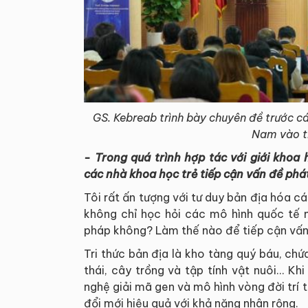
GS. Kebreab trình bày chuyên đề trước c
Nam vào t
- Trong quá trình hợp tác với giới khoa
các nhà khoa học trẻ tiếp cận vấn đề phá
Tôi rất ấn tượng với tư duy bản địa hóa 
không chỉ học hỏi các mô hình quốc tế mà
pháp không? Làm thế nào để tiếp cận vấn
Tri thức bản địa là kho tàng quý báu, chứ
thái, cây trồng và tập tính vật nuôi... 
nghệ giải mã gen và mô hình vòng đời trí t
đổi mới hiệu quả với khả năng nhân rộng.