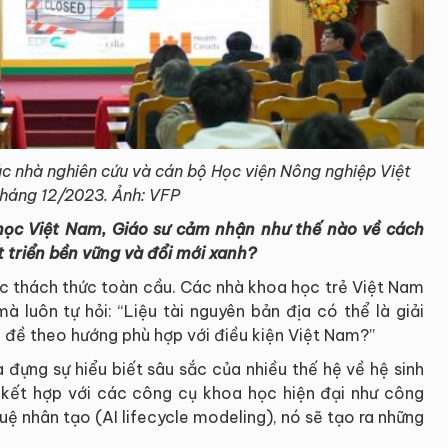
ác nhà nghiên cứu và cán bộ Học viện Nông nghiệp Việt
háng 12/2023. Ảnh: VFP
 học Việt Nam, Giáo sư cảm nhận như thế nào về cách
t triển bền vững và đổi mới xanh?
các thách thức toàn cầu. Các nhà khoa học trẻ Việt Nam
 luôn tự hỏi: “Liệu tài nguyên bản địa có thể là giải
 đề theo hướng phù hợp với điều kiện Việt Nam?”
a đựng sự hiểu biết sâu sắc của nhiều thế hệ về hệ sinh
Khi kết hợp với các công cụ khoa học hiện đại như công
uệ nhân tạo (AI lifecycle modeling), nó sẽ tạo ra những