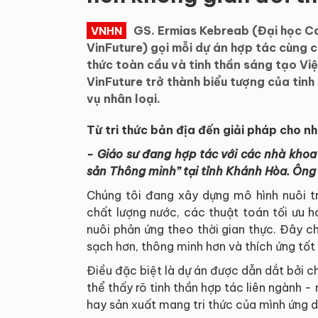
GS. Ermias Kebreab (Đại học Ca
VNHN
VinFuture) gọi mỗi dự án hợp tác cùng c
thức toàn cầu và tinh thần sáng tạo Việ
VinFuture trở thành biểu tượng của tinh
vụ nhân loại.
Từ tri thức bản địa đến giải pháp cho n
- Giáo sư đang hợp tác với các nhà khoa
sản Thông minh” tại tỉnh Khánh Hòa. Ông 
Chúng tôi đang xây dựng mô hình nuôi t
chất lượng nước, các thuật toán tối ưu h
nuôi phản ứng theo thời gian thực. Đây ch
sạch hơn, thông minh hơn và thích ứng tốt 
Điều đặc biệt là dự án được dẫn dắt bởi 
thể thấy rõ tinh thần hợp tác liên ngành -
hay sản xuất mang tri thức của mình ứng 