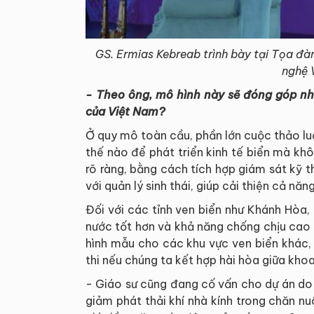
GS. Ermias Kebreab trình bày tại Tọa đ
nghệ 
- Theo ông, mô hình này sẽ đóng góp như
của Việt Nam?
Ở quy mô toàn cầu, phần lớn cuộc thảo luậ
thế nào để phát triển kinh tế biển mà khôn
rõ ràng, bằng cách tích hợp giám sát kỹ t
với quản lý sinh thái, giúp cải thiện cả năn
Đối với các tỉnh ven biển như Khánh Hòa, 
nước tốt hơn và khả năng chống chịu cao h
hình mẫu cho các khu vực ven biển khác,
thi nếu chúng ta kết hợp hài hòa giữa khoa
- Giáo sư cũng đang cố vấn cho dự án do 
giảm phát thải khí nhà kính trong chăn nu