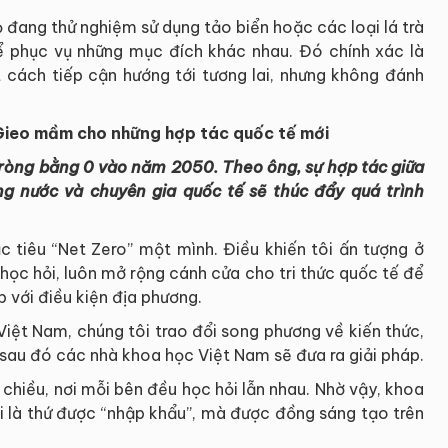
họ đang thử nghiệm sử dụng tảo biển hoặc các loại lá trà
ể phục vụ những mục đích khác nhau. Đó chính xác là
 cách tiếp cận hướng tới tương lai, nhưng không đánh
 Gieo mầm cho những hợp tác quốc tế mới
i ròng bằng 0 vào năm 2050. Theo ông, sự hợp tác giữa
ng nước và chuyên gia quốc tế sẽ thúc đẩy quá trình
tiêu “Net Zero” một mình. Điều khiến tôi ấn tượng ở
 học hỏi, luôn mở rộng cánh cửa cho tri thức quốc tế để
p với điều kiện địa phương.
Việt Nam, chúng tôi trao đổi song phương về kiến thức,
 sau đó các nhà khoa học Việt Nam sẽ đưa ra giải pháp.
 chiều, nơi mỗi bên đều học hỏi lẫn nhau. Nhờ vậy, khoa
i là thứ được “nhập khẩu”, mà được đồng sáng tạo trên