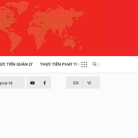
ỰC TIỄN QUẢN LÝ
THỰC TIỄN PHÁT TRIỂN
MULTIMEDIA
TÀI NGUYÊN - MÔI TRƯỜNG
goại tệ
EN
VI
THỰC TIỄN - KINH NGHIỆM