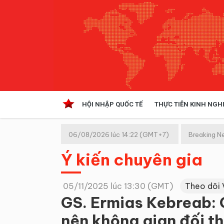
HỘI NHẬP QUỐC TẾ
THỰC TIỄN KINH NGH
HỘI NHẬP QUỐC TẾ
VĂN 
06/08/2026 lúc 14:22 (GMT+7)
Breaking N
Kinh tế hội nhập
Ý kiến chuyên gia
Doanh nghiệp
NGHIÊN CỨU PHÁP LUẬT
THỰC
05/11/2025 lúc 13:30 (GMT)
Theo dõi 
GS. Ermias Kebreab: 
nên không gian đối t