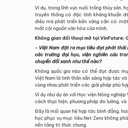
Ví dụ, trong lĩnh vực nuôi trồng thủy sản, 
truyền thống có đặc tính kháng khuẩn đ
điều mà phát triển bền vững cần có: một
mất cội nguồn văn hóa của mình.
Không gian đối thoại mở tại VinFuture:
- Việt Nam đặt ra mục tiêu đạt phát thả
các trường đại học, viện nghiên cứu tro
chuyển đổi xanh như thế nào?
Không quốc gia nào có thể đạt được mục 
Việt Nam là tinh thần sẵn sàng hợp tác và
cùng nhau phát triển các giải pháp phù hợ
Ví dụ như dự án với Học viện Nông nghiệp 
cách thực hiện, phương pháp đo lường, và
Đây là mối quan hệ hợp tác bình đẳng, hai
học phục vụ mục tiêu Net Zero không phả
nền tảng tri thức chung.