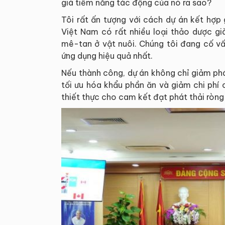
giá tiềm năng tác động của nó ra sao?
Tôi rất ấn tượng với cách dự án kết hợp
Việt Nam có rất nhiều loại thảo dược gi
mê-tan ở vật nuôi. Chúng tôi đang cố v
ứng dụng hiệu quả nhất.
Nếu thành công, dự án không chỉ giảm phát
tối ưu hóa khẩu phần ăn và giảm chi phí
thiết thực cho cam kết đạt phát thải ròn