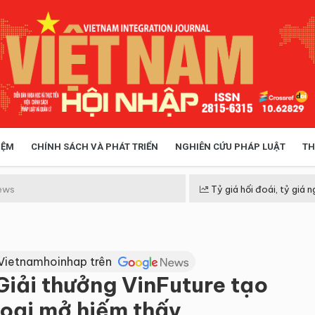
IỆM
CHÍNH SÁCH VÀ PHÁT TRIỂN
NGHIÊN CỨU PHÁP LUẬT
TH
HÓA XÃ HỘI
CHÍNH SÁCH
ews
Tỷ giá hối đoái, tỷ giá n
 TIỄN QUẢN LÝ
VIỆT NAM ĐIỂM ĐẾN
Vietnamhoinhap trên
Giải thưởng VinFuture tạo
hoại mở hiếm thấy