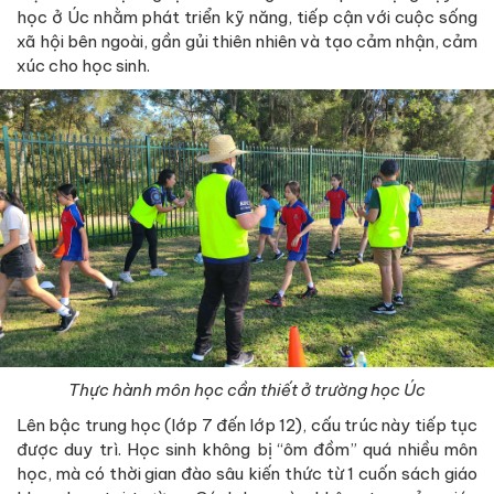
học ở Úc nhằm phát triển kỹ năng, tiếp cận với cuộc sống
xã hội bên ngoài, gần gủi thiên nhiên và tạo cảm nhận, cảm
xúc cho học sinh.
Thực hành môn học cần thiết ở trường học Úc
Lên bậc trung học (lớp 7 đến lớp 12), cấu trúc này tiếp tục
được duy trì. Học sinh không bị “ôm đồm” quá nhiều môn
học, mà có thời gian đào sâu kiến thức từ 1 cuốn sách giáo