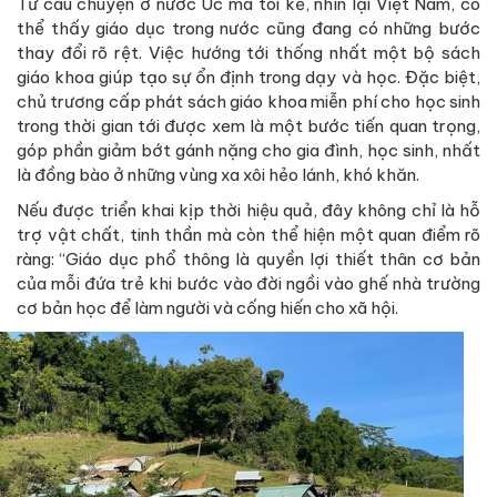
Từ câu chuyện ở nước Úc mà tôi kể, nhìn lại Việt Nam, có
thể thấy giáo dục trong nước cũng đang có những bước
thay đổi rõ rệt. Việc hướng tới thống nhất một bộ sách
giáo khoa giúp tạo sự ổn định trong dạy và học. Đặc biệt,
chủ trương cấp phát sách giáo khoa miễn phí cho học sinh
trong thời gian tới được xem là một bước tiến quan trọng,
góp phần giảm bớt gánh nặng cho gia đình, học sinh, nhất
là đồng bào ở những vùng xa xôi hẻo lánh, khó khăn.
Nếu được triển khai kịp thời hiệu quả, đây không chỉ là hỗ
trợ vật chất, tinh thần mà còn thể hiện một quan điểm rõ
ràng: “Giáo dục phổ thông là quyền lợi thiết thân cơ bản
của mỗi đứa trẻ khi bước vào đời ngồi vào ghế nhà trường
cơ bản học để làm người và cống hiến cho xã hội.