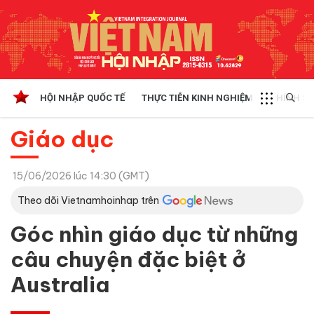
HỘI NHẬP QUỐC TẾ
THỰC TIỄN KINH NGHIỆM
CHÍNH SÁ
Giáo dục
15/06/2026 lúc 14:30 (GMT)
Theo dõi Vietnamhoinhap trên
Góc nhìn giáo dục từ những
câu chuyện đặc biệt ở
Australia