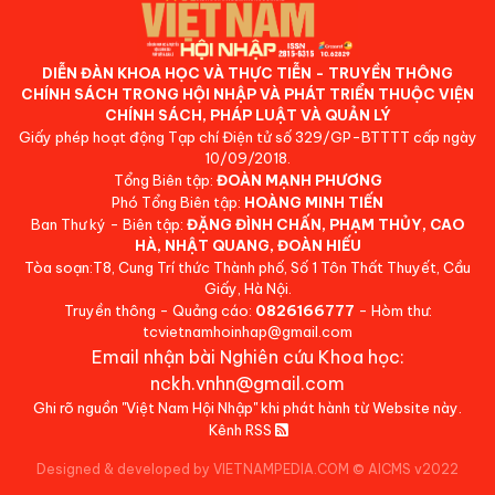
DIỄN ĐÀN KHOA HỌC VÀ THỰC TIỄN - TRUYỀN THÔNG
CHÍNH SÁCH TRONG HỘI NHẬP VÀ PHÁT TRIỂN THUỘC VIỆN
CHÍNH SÁCH, PHÁP LUẬT VÀ QUẢN LÝ
Giấy phép hoạt động Tạp chí Điện tử số 329/GP-BTTTT cấp ngày
10/09/2018.
Tổng Biên tập:
ĐOÀN MẠNH PHƯƠNG
Phó Tổng Biên tập:
HOÀNG MINH TIẾN
Ban Thư ký - Biên tập:
ĐẶNG ĐÌNH CHẤN, PHẠM THỦY, CAO
HÀ, NHẬT QUANG, ĐOÀN HIẾU
Tòa soạn:T8, Cung Trí thức Thành phố, Số 1 Tôn Thất Thuyết, Cầu
Giấy, Hà Nội.
Truyền thông - Quảng cáo:
0826166777
- Hòm thư:
tcvietnamhoinhap@gmail.com
Email nhận bài Nghiên cứu Khoa học:
nckh.vnhn@gmail.com
Ghi rõ nguồn "Việt Nam Hội Nhập" khi phát hành từ Website này.
Kênh RSS
Designed & developed by VIETNAMPEDIA.COM
©
AICMS v2022