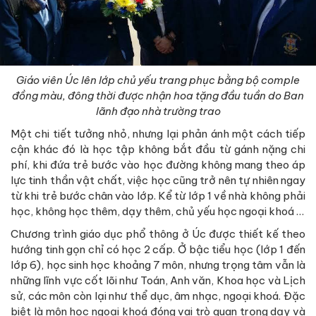
Giáo viên Úc lên lớp chủ yếu trang phục bằng bộ comple
đồng màu, đông thời được nhận hoa tặng đầu tuần do Ban
lãnh đạo nhà trường trao
Một chi tiết tưởng nhỏ, nhưng lại phản ánh một cách tiếp
cận khác đó là học tập không bắt đầu từ gánh nặng chi
phí, khi đứa trẻ bước vào học đường không mang theo áp
lực tinh thần vật chất, việc học cũng trở nên tự nhiên ngay
từ khi trẻ bước chân vào lớp. Kể từ lớp 1 về nhà không phải
học, không học thêm, dạy thêm, chủ yếu học ngoại khoá …
Chương trình giáo dục phổ thông ở Úc được thiết kế theo
hướng tinh gọn chỉ có học 2 cấp. Ở bậc tiểu học (lớp 1 đến
lớp 6), học sinh học khoảng 7 môn, nhưng trọng tâm vẫn là
những lĩnh vực cốt lõi như Toán, Anh văn, Khoa học và Lịch
sử, các môn còn lại như thể dục, âm nhạc, ngoại khoá. Đặc
biệt là môn học ngoại khoá đóng vai trò quan trọng dạy và