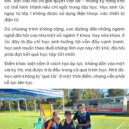
sát, đặt câu hỏi và giải quyết vấn đề - những kỹ năng khó
có thể hình thành nếu chỉ ngồi trong lớp học. Học sinh Úc
ngay từ lớp 1 không được sử dụng điện thoại, các thiết bị
điện tử
Dù chương trình không nặng, con đường đến những ngành
nghề đòi hỏi cao như một số ngành Y khoa, hay nha khoa, ở
Úc đây là địa chỉ học sinh hướng tới vẫn đầy cạnh tranh,
học sinh muốn theo đuổi những lĩnh vực này rất khó, đòi hỏi
phải đạt kết quả học tập tốt nhất.
Điểm khác biệt nằm ở cách tạo áp lực, không dồn vào một
vài kỳ thi, mà được trải đều trong cả quá trình học. Nhờ đó,
học sinh không bị “quá tải” ở một thời điểm, nhưng vẫn phải
nỗ lực liên tục.