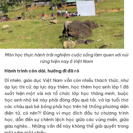
Môn học thực hành trải nghiệm cuộc sống làm quen với núi
rừng hiện nay ở Việt Nam
Hành trình còn dài, hướng đi đã rõ
Dĩ nhiên, giáo dục Việt Nam vẫn còn nhiều thách thức, như
áp lực thi cử, áp lực dạy thêm, học thêm học sinh lớp 1 đã
xuất hiện một vài nơi tổ chức lớp học thông minh, buộc
học sinh nhỏ bé này phải đóng đậu quá tải, vả lại tuổi thơ
các cháu quá bé bỏng phải học trên hệ thống phương diện
điện tử, có nên?! Đừng vì mục đích đầu tư chương trình
học, dẫn đến sự chênh lệch học giữa các vùng miền, giữa
giàu nghèo… Những vấn đề này không thể giải quyết trong
một sớm một chiều.