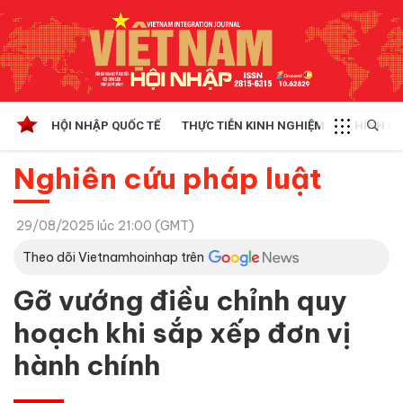
HỘI NHẬP QUỐC TẾ
THỰC TIỄN KINH NGHIỆM
CHÍNH SÁ
Nghiên cứu pháp luật
29/08/2025 lúc 21:00 (GMT)
Theo dõi Vietnamhoinhap trên
Gỡ vướng điều chỉnh quy
hoạch khi sắp xếp đơn vị
hành chính