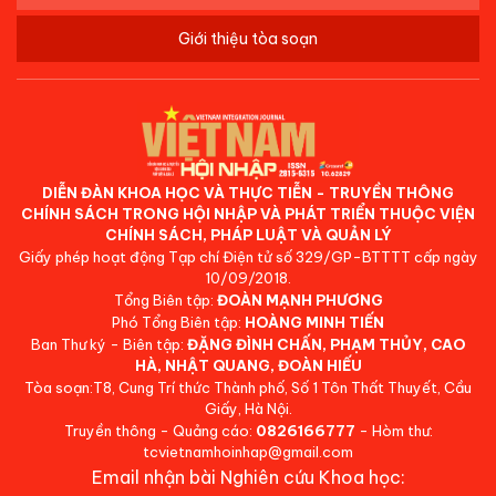
Giới thiệu tòa soạn
DIỄN ĐÀN KHOA HỌC VÀ THỰC TIỄN - TRUYỀN THÔNG
CHÍNH SÁCH TRONG HỘI NHẬP VÀ PHÁT TRIỂN THUỘC VIỆN
CHÍNH SÁCH, PHÁP LUẬT VÀ QUẢN LÝ
Giấy phép hoạt động Tạp chí Điện tử số 329/GP-BTTTT cấp ngày
10/09/2018.
Tổng Biên tập:
ĐOÀN MẠNH PHƯƠNG
Phó Tổng Biên tập:
HOÀNG MINH TIẾN
Ban Thư ký - Biên tập:
ĐẶNG ĐÌNH CHẤN, PHẠM THỦY, CAO
HÀ, NHẬT QUANG, ĐOÀN HIẾU
Tòa soạn:T8, Cung Trí thức Thành phố, Số 1 Tôn Thất Thuyết, Cầu
Giấy, Hà Nội.
Truyền thông - Quảng cáo:
0826166777
- Hòm thư:
tcvietnamhoinhap@gmail.com
Email nhận bài Nghiên cứu Khoa học: