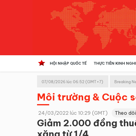
HỘI NHẬP QUỐC TẾ
THỰC TIỄN KINH NGH
HỘI NHẬP QUỐC TẾ
VĂN 
07/08/2026 lúc 06:52 (GMT+7)
Breaking N
Kinh tế hội nhập
Môi trường & Cuộc 
Doanh nghiệp
NGHIÊN CỨU PHÁP LUẬT
THỰC
24/03/2022 lúc 10:29 (GMT)
Theo dõi
Giảm 2.000 đồng thuế
xăng từ 1/4