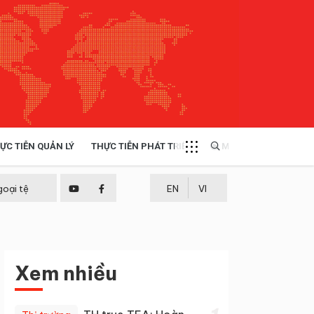
ỰC TIỄN QUẢN LÝ
THỰC TIỄN PHÁT TRIỂN
MULTIMEDIA
TÀI NGUYÊN - MÔI TRƯỜNG
goại tệ
EN
VI
THỰC TIỄN - KINH NGHIỆM
Xem nhiều