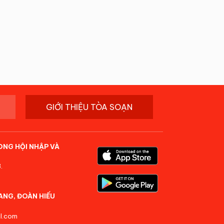
GIỚI THIỆU TÒA SOẠN
ONG HỘI NHẬP VÀ
.
ANG, ĐOÀN HIẾU
l.com