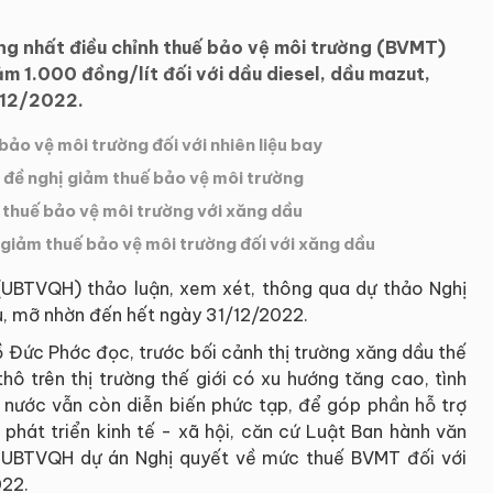
g nhất điều chỉnh thuế bảo vệ môi trường (BVMT)
m 1.000 đồng/lít đối với dầu diesel, dầu mazut,
/12/2022.
ảo vệ môi trường đối với nhiên liệu bay
 đề nghị giảm thuế bảo vệ môi trường
thuế bảo vệ môi trường với xăng dầu
giảm thuế bảo vệ môi trường đối với xăng dầu
(UBTVQH) thảo luận, xem xét, thông qua dự thảo Nghị
u, mỡ nhờn đến hết ngày 31/12/2022.
ồ Đức Phớc đọc, trước bối cảnh thị trường xăng dầu thế
thô trên thị trường thế giới có xu hướng tăng cao, tình
g nước vẫn còn diễn biến phức tạp, để góp phần hỗ trợ
, phát triển kinh tế - xã hội, căn cứ Luật Ban hành văn
h UBTVQH dự án Nghị quyết về mức thuế BVMT đối với
022.