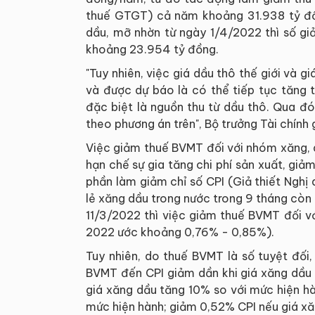
thuế GTGT) cả năm khoảng 31.938 tỷ đồ
dầu, mỡ nhờn từ ngày 1/4/2022 thì số 
khoảng 23.954 tỷ đồng.
"Tuy nhiên, việc giá dầu thô thế giới và g
và được dự báo là có thể tiếp tục tăng 
đặc biệt là nguồn thu từ dầu thô. Qua đ
theo phương án trên", Bộ trưởng Tài chính g
Việc giảm thuế BVMT đối với nhóm xăng, 
hạn chế sự gia tăng chi phí sản xuất, giả
phần làm giảm chỉ số CPI (Giả thiết Nghị 
lẻ xăng dầu trong nước trong 9 tháng còn 
11/3/2022 thì việc giảm thuế BVMT đối v
2022 ước khoảng 0,76% - 0,85%).
Tuy nhiên, do thuế BVMT là số tuyệt đối
BVMT đến CPI giảm dần khi giá xăng dầu t
giá xăng dầu tăng 10% so với mức hiện h
mức hiện hành; giảm 0,52% CPI nếu giá xă