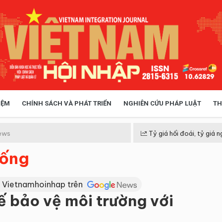
IỆM
CHÍNH SÁCH VÀ PHÁT TRIỂN
NGHIÊN CỨU PHÁP LUẬT
TH
HÓA XÃ HỘI
CHÍNH SÁCH
ews
Tỷ giá hối đoái, tỷ giá n
sống
 TIỄN QUẢN LÝ
VIỆT NAM ĐIỂM ĐẾN
 Vietnamhoinhap trên
 bảo vệ môi trường với