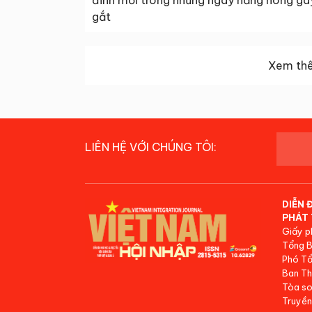
đỉnh mới trong những ngày nắng nóng ga
gắt
Xem thê
LIÊN HỆ VỚI CHÚNG TÔI:
DIỄN 
PHÁT 
Giấy p
Tổng B
Phó Tổ
Ban Th
Tòa so
Truyền