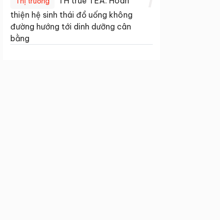
1
TH true TEA: Hoàn
Thị trường
thiện hệ sinh thái đồ uống không
đường hướng tới dinh dưỡng cân
bằng