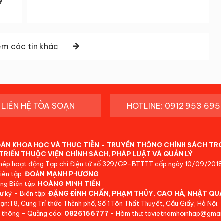
y
m các tin khác
LIÊN HỆ TÒA SOẠN
HOTLINE: 0912 953 695
ĐÀN KHOA HỌC VÀ THỰC TIỄN - TRUYỀN THÔNG CHÍNH SÁCH TR
TRIỂN THUỘC VIỆN CHÍNH SÁCH, PHÁP LUẬT VÀ QUẢN LÝ
hép hoạt động Tạp chí Điện tử số 329/GP-BTTTT cấp ngày 10/09/2018
iên tập:
ĐOÀN MẠNH PHƯƠNG
ng Biên tập:
HOÀNG MINH TIẾN
ư ký - Biên tập:
ĐẶNG ĐÌNH CHẤN, PHẠM THỦY, CAO HÀ, NHẬT QU
ạn:T8, Cung Trí thức Thành phố, Số 1 Tôn Thất Thuyết, Cầu Giấy, Hà Nội.
 thông - Quảng cáo:
0826166777
- Hòm thư: tcvietnamhoinhap@gmai