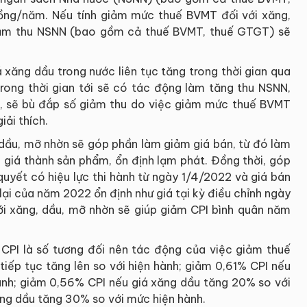
ng/năm. Nếu tính giảm mức thuế BVMT đối với xăng,
giảm thu NSNN (bao gồm cả thuế BVMT, thuế GTGT) sẽ
iá xăng dầu trong nước liên tục tăng trong thời gian qua
trong thời gian tới sẽ có tác động làm tăng thu NSNN,
ó, sẽ bù đắp số giảm thu do việc giảm mức thuế BVMT
iải thích.
dầu, mỡ nhờn sẽ góp phần làm giảm giá bán, từ đó làm
m giá thành sản phẩm, ổn định lạm phát. Đồng thời, góp
quyết có hiệu lực thi hành từ ngày 1/4/2022 và giá bán
lại của năm 2022 ổn định như giá tại kỳ điều chỉnh ngày
ới xăng, dầu, mỡ nhờn sẽ giúp giảm CPI bình quân năm
, CPI là số tương đối nên tác động của việc giảm thuế
iếp tục tăng lên so với hiện hành; giảm 0,61% CPI nếu
ành; giảm 0,56% CPI nếu giá xăng dầu tăng 20% so với
ng dầu tăng 30% so với mức hiện hành.