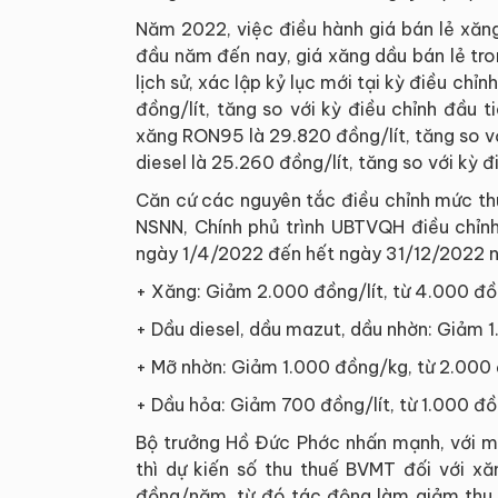
Năm 2022, việc điều hành giá bán lẻ xăng
đầu năm đến nay, giá xăng dầu bán lẻ tro
lịch sử, xác lập kỷ lục mới tại kỳ điều ch
đồng/lít, tăng so với kỳ điều chỉnh đầu 
xăng RON95 là 29.820 đồng/lít, tăng so vớ
diesel là 25.260 đồng/lít, tăng so với kỳ đ
Căn cứ các nguyên tắc điều chỉnh mức thu
NSNN, Chính phủ trình UBTVQH điều chỉn
ngày 1/4/2022 đến hết ngày 31/12/2022 n
+ Xăng: Giảm 2.000 đồng/lít, từ 4.000 đồn
+ Dầu diesel, dầu mazut, dầu nhờn: Giảm 1
+ Mỡ nhờn: Giảm 1.000 đồng/kg, từ 2.000
+ Dầu hỏa: Giảm 700 đồng/lít, từ 1.000 đồ
Bộ trưởng Hồ Đức Phớc nhấn mạnh, với m
thì dự kiến số thu thuế BVMT đối với 
đồng/năm, từ đó tác động làm giảm thu