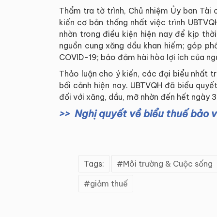
Thẩm tra tờ trình, Chủ nhiệm Ủy ban Tài
kiến cơ bản thống nhất việc trình UBTVQ
nhờn trong điều kiện hiện nay để kịp thờ
nguồn cung xăng dầu khan hiếm; góp phần 
COVID-19; bảo đảm hài hòa lợi ích của ng
Thảo luận cho ý kiến, các đại biểu nhất t
bối cảnh hiện nay. UBTVQH đã biểu quyế
đối với xăng, dầu, mỡ nhờn đến hết ngày 
Nghị quyết về biểu thuế bảo 
Tags:
Môi trường & Cuộc sống
giảm thuế