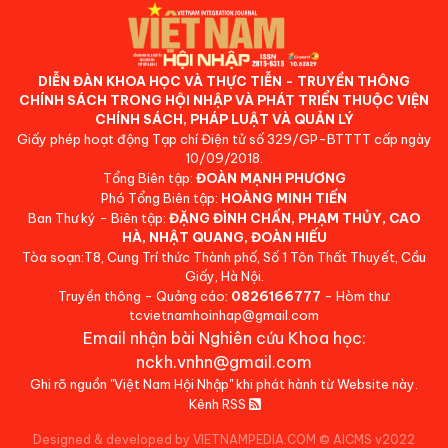
DIỄN ĐÀN KHOA HỌC VÀ THỰC TIỄN - TRUYỀN THÔNG
CHÍNH SÁCH TRONG HỘI NHẬP VÀ PHÁT TRIỂN THUỘC VIỆN
CHÍNH SÁCH, PHÁP LUẬT VÀ QUẢN LÝ
Giấy phép hoạt động Tạp chí Điện tử số 329/GP-BTTTT cấp ngày
10/09/2018.
Tổng Biên tập:
ĐOÀN MẠNH PHƯƠNG
Phó Tổng Biên tập:
HOÀNG MINH TIẾN
Ban Thư ký - Biên tập:
ĐẶNG ĐÌNH CHẤN, PHẠM THỦY, CAO
HÀ, NHẬT QUANG, ĐOÀN HIẾU
Tòa soạn:T8, Cung Trí thức Thành phố, Số 1 Tôn Thất Thuyết, Cầu
Giấy, Hà Nội.
Truyền thông - Quảng cáo:
0826166777
- Hòm thư:
tcvietnamhoinhap@gmail.com
Email nhận bài Nghiên cứu Khoa học:
nckh.vnhn@gmail.com
Ghi rõ nguồn "Việt Nam Hội Nhập" khi phát hành từ Website này.
Kênh RSS
Designed & developed by VIETNAMPEDIA.COM
©
AICMS v2022