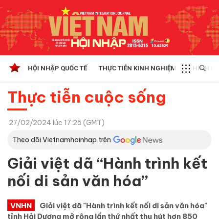
HỘI NHẬP QUỐC TẾ
THỰC TIỄN KINH NGHIỆM
CHÍNH SÁ
Thực tiễn cuộc sống
27/02/2024 lúc 17:25 (GMT)
Theo dõi Vietnamhoinhap trên
Giải việt dã “Hành trình kết
nối di sản văn hóa”
VNHN
Giải việt dã "Hành trình kết nối di sản văn hóa"
tỉnh Hải Dương mở rộng lần thứ nhất thu hút hơn 850