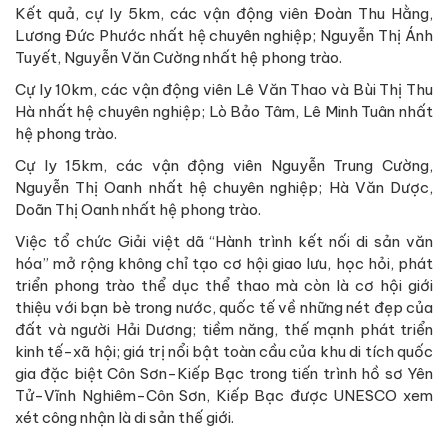
Kết quả, cự ly 5km, các vận động viên Đoàn Thu Hằng,
Lương Đức Phước nhất hệ chuyên nghiệp; Nguyễn Thị Ánh
Tuyết, Nguyễn Văn Cường nhất hệ phong trào.
Cự ly 10km, các vận động viên Lê Văn Thao và Bùi Thị Thu
Hà nhất hệ chuyên nghiệp; Lò Bảo Tâm, Lê Minh Tuân nhất
hệ phong trào.
Cự ly 15km, các vận động viên Nguyễn Trung Cường,
Nguyễn Thị Oanh nhất hệ chuyên nghiệp; Hà Văn Dược,
Doãn Thị Oanh nhất hệ phong trào.
Việc tổ chức Giải việt dã “Hành trình kết nối di sản văn
hóa” mở rộng không chỉ tạo cơ hội giao lưu, học hỏi, phát
triển phong trào thể dục thể thao mà còn là cơ hội giới
thiệu với bạn bè trong nước, quốc tế về những nét đẹp của
đất và người Hải Dương; tiềm năng, thế mạnh phát triển
kinh tế-xã hội; giá trị nổi bật toàn cầu của khu di tích quốc
gia đặc biệt Côn Sơn-Kiếp Bạc trong tiến trình hồ sơ Yên
Tử-Vĩnh Nghiêm-Côn Sơn, Kiếp Bạc được UNESCO xem
xét công nhận là di sản thế giới.