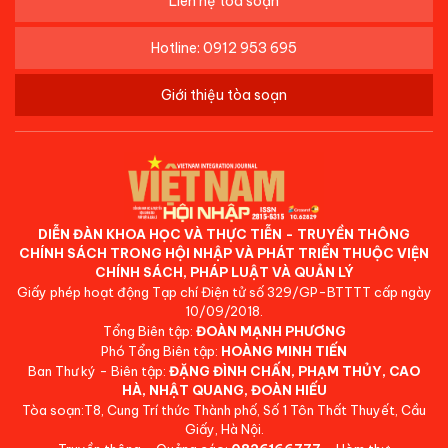
Liên hệ tòa soạn
Hotline: 0912 953 695
Giới thiệu tòa soạn
DIỄN ĐÀN KHOA HỌC VÀ THỰC TIỄN - TRUYỀN THÔNG
CHÍNH SÁCH TRONG HỘI NHẬP VÀ PHÁT TRIỂN THUỘC VIỆN
CHÍNH SÁCH, PHÁP LUẬT VÀ QUẢN LÝ
Giấy phép hoạt động Tạp chí Điện tử số 329/GP-BTTTT cấp ngày
10/09/2018.
Tổng Biên tập:
ĐOÀN MẠNH PHƯƠNG
Phó Tổng Biên tập:
HOÀNG MINH TIẾN
Ban Thư ký - Biên tập:
ĐẶNG ĐÌNH CHẤN, PHẠM THỦY, CAO
HÀ, NHẬT QUANG, ĐOÀN HIẾU
Tòa soạn:T8, Cung Trí thức Thành phố, Số 1 Tôn Thất Thuyết, Cầu
Giấy, Hà Nội.