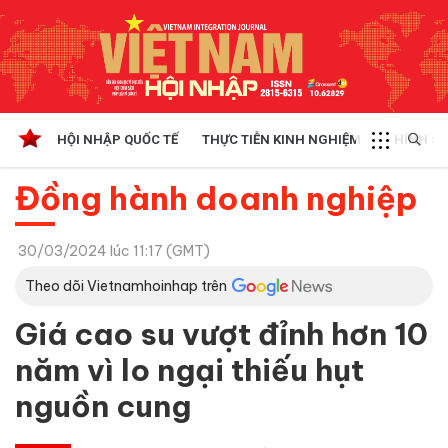
HỘI NHẬP QUỐC TẾ
THỰC TIỄN KINH NGHIỆM
CHÍNH SÁ
Đồng hành doanh nghiệp
30/03/2024 lúc 11:17 (GMT)
Theo dõi Vietnamhoinhap trên
Giá cao su vượt đỉnh hơn 10
năm vì lo ngại thiếu hụt
nguồn cung