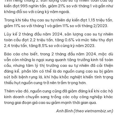
Tính riêng tháng 2, sản lượng cao su tự nhiên toàn cầu dự
kiến đạt 995 nghìn tấn, giảm 21% so với tháng 1 và gần như
không đổi so với cùng kỳ năm ngoái.
Trong khi tiêu thụ cao su tự nhiên dự kiến đạt 1,15 triệu tấn,
giảm 11% so với tháng 1 và giảm 11% so với tháng 2/2023.
Lũy kế 2 tháng đầu năm 2024, sản lượng cao su tự nhiên
toàn cầu đạt 2,2 triệu tấn, tăng 0,6% và mức tiêu thụ đạt
2,4 triệu tấn, tăng 8,5% so với cùng kỳ năm 2023.
Báo cáo cho biết, trong 2 tháng đầu năm 2024, mặc dù
vẫn còn những lo ngại xung quanh tăng trưởng kinh tế toàn
cầu, nhưng tâm lý thị trường cao su tự nhiên đã cải thiện
đáng kể, phần lớn có thể là do nguồn cung cao su bị giảm
sút bởi bệnh rụng lá, khí hậu khắc nghiệt khiến tình trạng
thiếu hụt nguồn cung trở nên trầm trọng hơn.
Thêm vào đó, nguồn cung cũng đã giảm đáng kể khi các hộ
kinh doanh chuyển sang trồng các cây công nghiệp khác
trong giai đoạn giá cao su giảm mạnh thời gian qua.
Anh Bình (theo vietnambiz.vn)