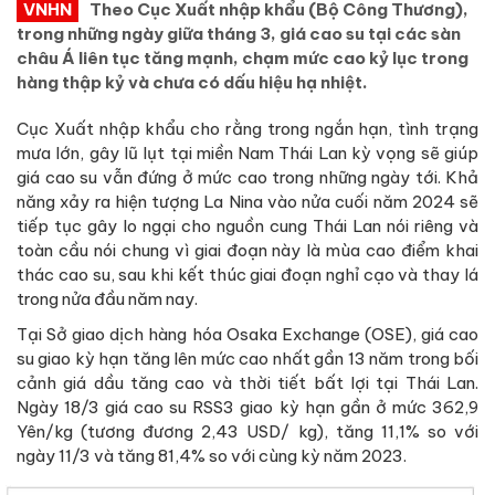
VNHN
Theo Cục Xuất nhập khẩu (Bộ Công Thương),
trong những ngày giữa tháng 3, giá cao su tại các sàn
châu Á liên tục tăng mạnh, chạm mức cao kỷ lục trong
hàng thập kỷ và chưa có dấu hiệu hạ nhiệt.
Cục Xuất nhập khẩu cho rằng trong ngắn hạn, tình trạng
mưa lớn, gây lũ lụt tại miền Nam Thái Lan kỳ vọng sẽ giúp
giá cao su vẫn đứng ở mức cao trong những ngày tới. Khả
năng xảy ra hiện tượng La Nina vào nửa cuối năm 2024 sẽ
tiếp tục gây lo ngại cho nguồn cung Thái Lan nói riêng và
toàn cầu nói chung vì giai đoạn này là mùa cao điểm khai
thác cao su, sau khi kết thúc giai đoạn nghỉ cạo và thay lá
trong nửa đầu năm nay.
Tại Sở giao dịch hàng hóa Osaka Exchange (OSE), giá cao
su giao kỳ hạn tăng lên mức cao nhất gần 13 năm trong bối
cảnh giá dầu tăng cao và thời tiết bất lợi tại Thái Lan.
Ngày 18/3 giá cao su RSS3 giao kỳ hạn gần ở mức 362,9
Yên/kg (tương đương 2,43 USD/ kg), tăng 11,1% so với
ngày 11/3 và tăng 81,4% so với cùng kỳ năm 2023.