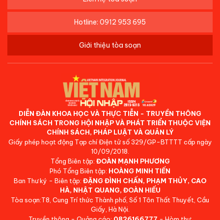
Hotline: 0912 953 695
Giới thiệu tòa soạn
DIỄN ĐÀN KHOA HỌC VÀ THỰC TIỄN - TRUYỀN THÔNG
CHÍNH SÁCH TRONG HỘI NHẬP VÀ PHÁT TRIỂN THUỘC VIỆN
CHÍNH SÁCH, PHÁP LUẬT VÀ QUẢN LÝ
Giấy phép hoạt động Tạp chí Điện tử số 329/GP-BTTTT cấp ngày
10/09/2018.
Tổng Biên tập:
ĐOÀN MẠNH PHƯƠNG
Phó Tổng Biên tập:
HOÀNG MINH TIẾN
Ban Thư ký - Biên tập:
ĐẶNG ĐÌNH CHẤN, PHẠM THỦY, CAO
HÀ, NHẬT QUANG, ĐOÀN HIẾU
Tòa soạn:T8, Cung Trí thức Thành phố, Số 1 Tôn Thất Thuyết, Cầu
Giấy, Hà Nội.
Truyền thông - Quảng cáo:
0826166777
- Hòm thư: