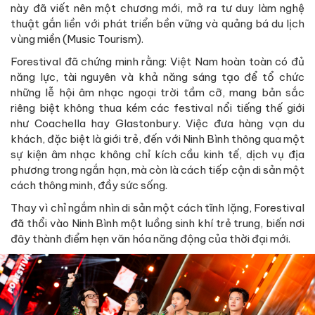
này đã viết nên một chương mới, mở ra tư duy làm nghệ
thuật gắn liền với phát triển bền vững và quảng bá du lịch
vùng miền (Music Tourism).
Forestival đã chứng minh rằng: Việt Nam hoàn toàn có đủ
năng lực, tài nguyên và khả năng sáng tạo để tổ chức
những lễ hội âm nhạc ngoại trời tầm cỡ, mang bản sắc
riêng biệt không thua kém các festival nổi tiếng thế giới
như Coachella hay Glastonbury. Việc đưa hàng vạn du
khách, đặc biệt là giới trẻ, đến với Ninh Bình thông qua một
sự kiện âm nhạc không chỉ kích cầu kinh tế, dịch vụ địa
phương trong ngắn hạn, mà còn là cách tiếp cận di sản một
cách thông minh, đầy sức sống.
Thay vì chỉ ngắm nhìn di sản một cách tĩnh lặng, Forestival
đã thổi vào Ninh Bình một luồng sinh khí trẻ trung, biến nơi
đây thành điểm hẹn văn hóa năng động của thời đại mới.