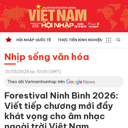
HỘI NHẬP QUỐC TẾ
THỰC TIỄN KINH NGHIỆM
CHÍNH SÁ
Nhịp sống văn hóa
31/05/2026 lúc 10:00 (GMT)
Theo dõi Vietnamhoinhap trên
Forestival Ninh Bình 2026:
Viết tiếp chương mới đầy
khát vọng cho âm nhạc
ngoài trời Việt Nam