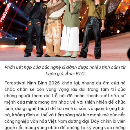
Phần kết hợp của các nghệ sĩ dành được nhiều tình cảm từ
khán giả. Ảnh: BTC
Forestival Ninh Bình 2026 khép lại, nhưng dư âm của nó
chắc chắn sẽ còn vang vọng lâu dài trong tâm trí của
những người tham dự. Lễ hội đã hoàn thành xuất sắc sứ
mệnh của mình: mang âm nhạc về với thiên nhiên để chữa
lành, dùng nghệ thuật để tôn vinh di sản, và quan trọng hơn
cả, khẳng định vị thế và tiềm năng nội lực mạnh mẽ của nền
công nghiệp văn hóa Việt Nam đương đại. Đây chính là viên
gạch nền móng vững chắc để chúng ta kỳ vọng vào những