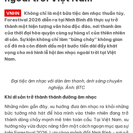
VNHN
Không chỉ là một bữa tiệc âm nhạc thuần túy,
Forestival 2026 diễn ra tại Ninh Bình đã thực sự trở
thành một hiện tượng văn hóa độc đáo, nơi thanh âm
của thời đại hòa quyện cùng sự hùng vĩ của thiên nhiên
di sản. Sự kiện không chỉ làm “bừng cháy” không gian
cố đô mà còn đánh dấu một bước tiến dài đầy khát
vọng cho mô hình lễ hội âm nhạc ngoài trời tại Việt
Nam.
Đại tiệc âm nhạc với dàn âm thanh, ánh sáng chuyên
nghiệp. Ảnh: BTC
Khi di sản trở thành thánh đường âm nhạc
Những năm gần đây, xu hướng đưa âm nhạc ra khỏi những
bức tường nhà hát để hòa mình vào thiên nhiên đang trở
thành dòng chảy mạnh mẽ trên toàn cầu. Tại Việt Nam, xu
hướng này vừa được nâng tầm một cách ngoạn mục qua sự
kiện Forestival 2026. Lựa chọn mảnh đất Ninh Bình - nơi sở