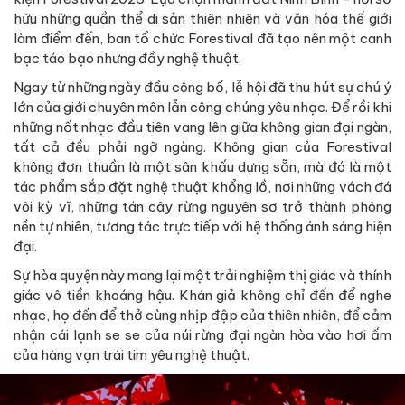
hữu những quần thể di sản thiên nhiên và văn hóa thế giới
làm điểm đến, ban tổ chức Forestival đã tạo nên một canh
bạc táo bạo nhưng đầy nghệ thuật.
Ngay từ những ngày đầu công bố, lễ hội đã thu hút sự chú ý
lớn của giới chuyên môn lẫn công chúng yêu nhạc. Để rồi khi
những nốt nhạc đầu tiên vang lên giữa không gian đại ngàn,
tất cả đều phải ngỡ ngàng. Không gian của Forestival
không đơn thuần là một sân khấu dựng sẵn, mà đó là một
tác phẩm sắp đặt nghệ thuật khổng lồ, nơi những vách đá
vôi kỳ vĩ, những tán cây rừng nguyên sơ trở thành phông
nền tự nhiên, tương tác trực tiếp với hệ thống ánh sáng hiện
đại.
Sự hòa quyện này mang lại một trải nghiệm thị giác và thính
giác vô tiền khoáng hậu. Khán giả không chỉ đến để nghe
nhạc, họ đến để thở cùng nhịp đập của thiên nhiên, để cảm
nhận cái lạnh se se của núi rừng đại ngàn hòa vào hơi ấm
của hàng vạn trái tim yêu nghệ thuật.