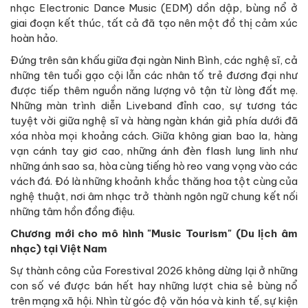
nhạc Electronic Dance Music (EDM) dồn dập, bùng nổ ở
giai đoạn kết thúc, tất cả đã tạo nên một đồ thị cảm xúc
hoàn hảo.
Đứng trên sân khấu giữa đại ngàn Ninh Bình, các nghệ sĩ, cả
những tên tuổi gạo cội lẫn các nhân tố trẻ đương đại như
được tiếp thêm nguồn năng lượng vô tận từ lòng đất mẹ.
Những màn trình diễn Liveband đỉnh cao, sự tương tác
tuyệt vời giữa nghệ sĩ và hàng ngàn khán giả phía dưới đã
xóa nhòa mọi khoảng cách. Giữa không gian bao la, hàng
vạn cánh tay giơ cao, những ánh đèn flash lung linh như
những ánh sao sa, hòa cùng tiếng hò reo vang vọng vào các
vách đá. Đó là những khoảnh khắc thăng hoa tột cùng của
nghệ thuật, nơi âm nhạc trở thành ngôn ngữ chung kết nối
những tâm hồn đồng điệu.
Chương mới cho mô hình "Music Tourism" (Du lịch âm
nhạc) tại Việt Nam
Sự thành công của Forestival 2026 không dừng lại ở những
con số vé được bán hết hay những lượt chia sẻ bùng nổ
trên mạng xã hội. Nhìn từ góc độ văn hóa và kinh tế, sự kiện