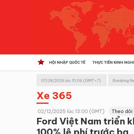
HỘI NHẬP QUỐC TẾ
THỰC TIỄN KINH NGH
HỘI NHẬP QUỐC TẾ
VĂN 
07/08/2026 lúc 10:06 (GMT+7)
Breaking N
Kinh tế hội nhập
Xe 365
Doanh nghiệp
NGHIÊN CỨU PHÁP LUẬT
THỰC
02/12/2025 lúc 13:00 (GMT)
Theo dõi
Ford Việt Nam triển k
100% lệ phí trước bạ