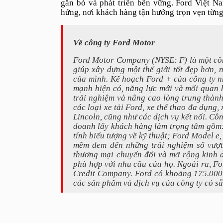
gắn bó và phát triển bền vững. Ford Việt N
hứng, nơi khách hàng tận hưởng trọn vẹn từn
Về công ty Ford Motor
Ford Motor Company (NYSE: F) là một công
giúp xây dựng một thế giới tốt đẹp hơn, 
của mình. Kế hoạch Ford + của công ty nh
mạnh hiện có, năng lực mới và mối quan 
trải nghiệm và nâng cao lòng trung thàn
các loại xe tải Ford, xe thể thao đa dụng,
Lincoln, cũng như các dịch vụ kết nối. Cô
doanh lấy khách hàng làm trọng tâm gồm:
tính biểu tượng về kỹ thuật; Ford Model e
mềm đem đến những trải nghiệm số vượt
thương mại chuyển đổi và mở rộng kinh 
phù hợp với nhu cầu của họ. Ngoài ra, Fo
Credit Company. Ford có khoảng 175.000 n
các sản phẩm và dịch vụ của công ty có sẵ