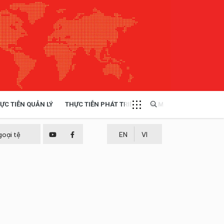
ỰC TIỄN QUẢN LÝ
THỰC TIỄN PHÁT TRIỂN
MULTIMEDIA
TÀI NGUYÊN - MÔI TRƯỜNG
goại tệ
EN
VI
THỰC TIỄN - KINH NGHIỆM