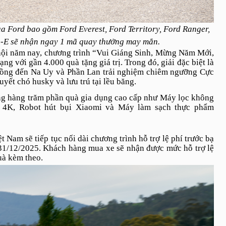
a Ford bao gồm Ford Everest, Ford Territory, Ford Ranger,
-E sẽ nhận ngay 1 mã quay thưởng may mắn.
ễ hội năm nay, chương trình “Vui Giáng Sinh, Mừng Năm Mới,
g với gần 4.000 quà tặng giá trị. Trong đó, giải đặc biệt là
 đồng đến Na Uy và Phần Lan trải nghiệm chiêm ngưỡng Cực
uyết chó husky và lưu trú tại lều băng.
ng hàng trăm phần quà gia dụng cao cấp như Máy lọc không
ch 4K, Robot hút bụi Xiaomi và Máy làm sạch thực phẩm
 Nam sẽ tiếp tục nối dài chương trình hỗ trợ lệ phí trước bạ
n 31/12/2025. Khách hàng mua xe sẽ nhận được mức hỗ trợ lệ
uà kèm theo.