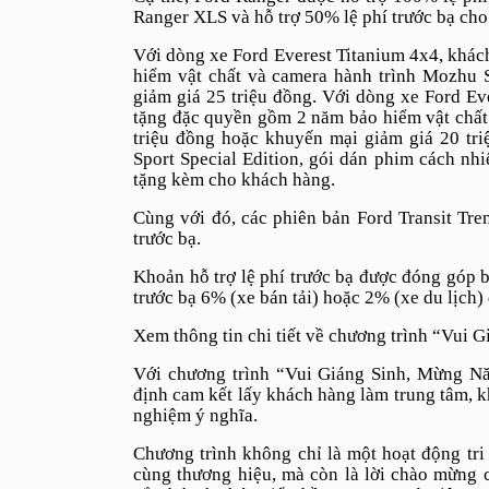
Ranger XLS và hỗ trợ 50% lệ phí trước bạ cho
Với dòng xe Ford Everest
Titanium
4x4, khách
hiểm vật chất và camera hành trình Mozhu S
giảm giá 25 triệu đồng. Với dòng xe Ford Ev
tặng đặc quyền gồm 2 năm bảo hiểm vật chất 
triệu đồng hoặc khuyến mại giảm giá 20 tri
Sport Special Edition, gói dán phim cách nh
tặng kèm cho khách hàng.
Cùng với đó, các phiên bản Ford Transit Tre
trước bạ.
Khoản hỗ trợ lệ phí trước bạ được đóng góp b
trước bạ 6% (xe bán tải) hoặc 2% (xe du lịch)
Xem thông tin chi tiết về chương trình “Vui 
Với chương trình “Vui Giáng Sinh, Mừng Nă
định cam kết lấy khách hàng làm trung tâm, k
nghiệm ý nghĩa.
Chương trình không chỉ là một hoạt động tr
cùng thương hiệu, mà còn là lời chào mừng 