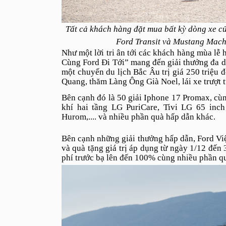
Tất cả khách hàng đặt mua bất kỳ dòng xe củ
Ford Transit và Mustang Mach
Như một lời tri ân tới các khách hàng mùa l
Cùng Ford Đi Tới” mang đến giải thưởng đa dạn
một chuyến du lịch Bắc Âu trị giá 250 triệu
Quang, thăm Làng Ông Già Noel, lái xe trượt t
Bên cạnh đó là 50 giải Iphone 17 Promax, cù
khí hai tầng LG PuriCare, Tivi LG 65 in
Hurom,.... và nhiều phần quà hấp dẫn khác.
Bên cạnh những giải thưởng hấp dẫn, Ford Việt
và quà tặng giá trị áp dụng từ ngày 1/12 đế
phí trước bạ lên đến 100% cùng nhiều phần q