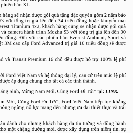
 phiên bản XL.
 hàng sẽ nhận được gói quà tặng đặc quyền gồm 2 năm bảo
3 với tổng trị giá lên đến 34 triệu đồng hoặc khuyến mại
erest
Titanium
4x
2
, khách hàng cũng sẽ nhận được gói quà
và camera hành trình Mozhu S3 với tổng trị giá lên đến 30
ệu đồng. Đối với các phiên bản Everest Ambient, Sport và
iệt 3M cao cấp Ford Advanced trị giá 10 triệu đồng sẽ được
nd và Transit Premium 16 chỗ đều được hỗ trợ 100% lệ phí
ởi Ford Việt Nam và hệ thống đại lý, căn cứ trên mức lệ phí
 được áp dụng chung cho tất cả các tỉnh thành.
Giáng Sinh, Mừng Năm Mới, Cùng Ford Đi Tới” tại:
LINK.
m Mới, Cùng Ford Đi Tới”, Ford Việt Nam tiếp tục khẳng
hông ngừng nỗ lực mang đến những ưu đãi thiết thực và trải
i ân dành cho những khách hàng đã tin tưởng và đồng hành
cho một chặng đường mới, được xây dựng trên niềm tin, sự