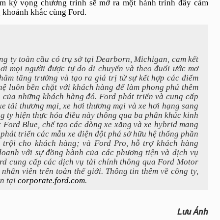
am kỳ vọng chương trình sẽ mở ra một hành trình đầy cảm
g khoảnh khắc cùng Ford.
 ty toàn cầu có trụ sở tại Dearborn, Michigan, cam kết
nơi mọi người được tự do di chuyển và theo đuổi ước mơ
ằm tăng trưởng và tạo ra giá trị từ sự kết hợp các điểm
hệ luôn bền chặt với khách hàng để làm phong phú thêm
h của những khách hàng đó. Ford phát triển và cung cấp
 xe tải thương mại, xe hơi thương mại và xe hơi hạng sang
ng ty hiện thực hóa điều này thông qua ba phân khúc kinh
 Ford Blue, chế tạo các dòng xe xăng và xe hybrid mang
, phát triển các mẫu xe điện đột phá sở hữu hệ thống phần
 trội cho khách hàng; và Ford Pro, hỗ trợ khách hàng
doanh với sự đồng hành của các phương tiện và dịch vụ
rd cung cấp các dịch vụ tài chính thông qua Ford Motor
hân viên trên toàn thế giới. Thông tin thêm về công ty,
n tại
corporate.ford.com
.
Lưu Ánh