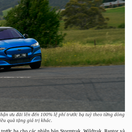
hận ưu đãi lên đến 100% lệ phí trước bạ tuỳ theo từng dòng
ều quà tặng giá trị khác.
 trước bạ cho các phiên bản Stormtrak, Wildtrak, Raptor và