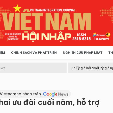
IỆM
CHÍNH SÁCH VÀ PHÁT TRIỂN
NGHIÊN CỨU PHÁP LUẬT
TH
HÓA XÃ HỘI
CHÍNH SÁCH
ews
Tỷ giá hối đoái, tỷ giá n
 TIỄN QUẢN LÝ
VIỆT NAM ĐIỂM ĐẾN
 Vietnamhoinhap trên
hai ưu đãi cuối năm, hỗ trợ