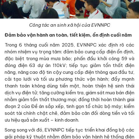
Công tác an sinh xã hội của EVNNPC
Đảm bảo vận hành an toàn, tiết kiệm, ổn định cuối năm
Trong 6 tháng cuối năm 2025, EVNNPC xác định rõ các
nhóm nhiệm vụ trọng tâm: đảm bảo cung cấp điện ổn định,
đặc biệt trong mùa mưa bão; phấn đấu khởi công 59 và
đóng điện 63 dự án 110kV; tiếp tục giảm tổn thất điện
năng, nâng cao độ tin cậy cung cấp điện thông qua đầu tư,
cải tạo lưới và tối ưu phương thức vận hành; đẩy mạnh
thanh toán không dùng tiền mặt, hoàn thiện hệ sinh thái
dịch vụ điện tử; tăng cường kiểm tra, giám sát mua bán điện
nhằm giảm tổn thất thương mại; đồng thời hoàn thành giai
đoạn 2 của Đề án sắp xếp, tinh gọn tổ chức bộ máy; kiểm
soát tài chính chặt chẽ, đảm bảo cân đối dòng tiền và tối
ưu hiệu quả sản xuất – kinh doanh.
Song song với đó, EVNNPC tiếp tục triển khai đồng bộ các
giải pháp kỹ thuật nhằm đảm bảo vận hành hệ thống điện