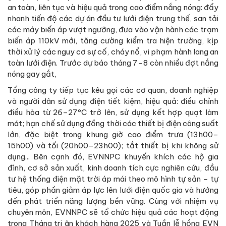
an toàn, liên tục và hiệu quả trong cao điểm nắng nóng: đẩy
nhanh tiến độ các dự án đầu tư lưới điện trung thế, san tải
các máy biến áp vượt ngưỡng, đưa vào vận hành các trạm
biến áp 110kV mới, tăng cường kiểm tra hiện trường, kịp
thời xử lý các nguy cơ sự cố, cháy nổ, vi phạm hành lang an
toàn lưới điện. Trước dự báo tháng 7–8 còn nhiều đợt nắng
nóng gay gắt,
Tổng công ty tiếp tục kêu gọi các cơ quan, doanh nghiệp
và người dân sử dụng điện tiết kiệm, hiệu quả: điều chỉnh
điều hòa từ 26–27°C trở lên, sử dụng kết hợp quạt làm
mát; hạn chế sử dụng đồng thời các thiết bị điện công suất
lớn, đặc biệt trong khung giờ cao điểm trưa (13h00–
15h00) và tối (20h00–23h00); tắt thiết bị khi không sử
dụng... Bên cạnh đó, EVNNPC khuyến khích các hộ gia
đình, cơ sở sản xuất, kinh doanh tích cực nghiên cứu, đầu
tư hệ thống điện mặt trời áp mái theo mô hình tự sản – tự
tiêu, góp phần giảm áp lực lên lưới điện quốc gia và hướng
đến phát triển năng lượng bền vững. Cùng với nhiệm vụ
chuyên môn, EVNNPC sẽ tổ chức hiệu quả các hoạt động
trong Tháng tri ân khách hàng 2025 và Tuần lễ hồng EVN