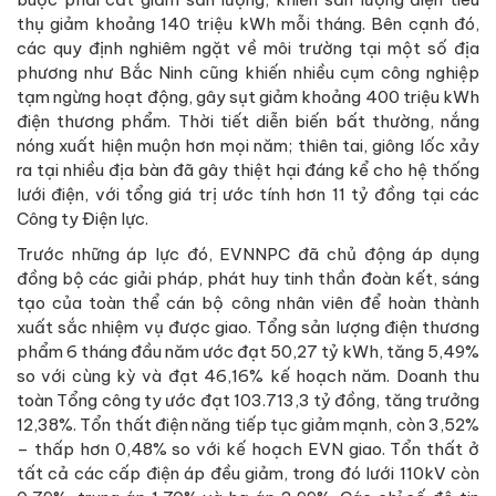
thụ giảm khoảng 140 triệu kWh mỗi tháng. Bên cạnh đó,
các quy định nghiêm ngặt về môi trường tại một số địa
phương như Bắc Ninh cũng khiến nhiều cụm công nghiệp
tạm ngừng hoạt động, gây sụt giảm khoảng 400 triệu kWh
điện thương phẩm. Thời tiết diễn biến bất thường, nắng
nóng xuất hiện muộn hơn mọi năm; thiên tai, giông lốc xảy
ra tại nhiều địa bàn đã gây thiệt hại đáng kể cho hệ thống
lưới điện, với tổng giá trị ước tính hơn 11 tỷ đồng tại các
Công ty Điện lực.
Trước những áp lực đó, EVNNPC đã chủ động áp dụng
đồng bộ các giải pháp, phát huy tinh thần đoàn kết, sáng
tạo của toàn thể cán bộ công nhân viên để hoàn thành
xuất sắc nhiệm vụ được giao. Tổng sản lượng điện thương
phẩm 6 tháng đầu năm ước đạt 50,27 tỷ kWh, tăng 5,49%
so với cùng kỳ và đạt 46,16% kế hoạch năm. Doanh thu
toàn Tổng công ty ước đạt 103.713,3 tỷ đồng, tăng trưởng
12,38%. Tổn thất điện năng tiếp tục giảm mạnh, còn 3,52%
– thấp hơn 0,48% so với kế hoạch EVN giao. Tổn thất ở
tất cả các cấp điện áp đều giảm, trong đó lưới 110kV còn