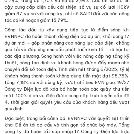
0,79%, trung áp 1,70% và hạ áp 3,99%. Các chỉ số độ tin
cậy cung cấp điện đều cải thiện, số vụ sự cố lưới 110kV
giảm 37 vụ so với cùng kỳ, chỉ số SAIDI đối với các công
tác có kế hoạch giảm 15,79%.
Công tác đầu tư xây dựng tiếp tục là điểm sáng khi
EVNNPC đã hoàn thành đóng điện 50 dự án, khởi công 17
dự án mới – góp phần nâng cao năng lực cấp điện, chống
quá tải và đáp ứng nhu cầu phát triển kinh tế – xã hội tại
các địa phương. Song hành với việc nâng cấp hạ tầng kỹ
thuật, công tác dịch vụ khách hàng được đẩy mạnh nhờ
chuyển đổi số toàn diện. Tính đến hết tháng 6/2025, tỷ lệ
khách hàng thanh toán không dùng tiền mặt đạt 95,76%,
tăng 7,18% so với cùng kỳ, vượt chỉ tiêu EVN giao. 19/27
Công ty Điện lực đã xóa bỏ hoàn toàn các quầy thu tiền
mặt, 100% dịch vụ điện được cung cấp trực tuyến cấp độ
4, thời gian giải quyết yêu cầu của khách hàng đều vượt
quy định.
Đặc biệt, trong bối cảnh đó, EVNNPC vẫn quyết liệt triển
khai Đề án tái cơ cấu và tinh gọn tổ chức bộ máy. Tổng
công ty đã hoàn tất sáp nhập 17 Công ty Điện lực trực