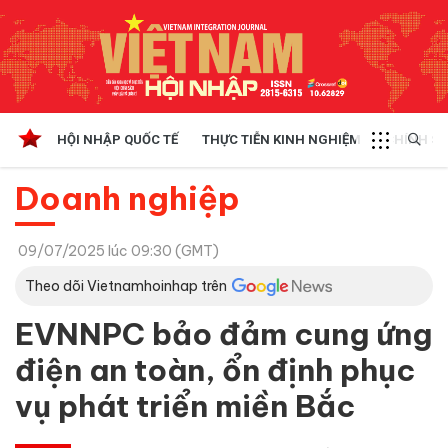
HỘI NHẬP QUỐC TẾ
THỰC TIỄN KINH NGHIỆM
CHÍNH SÁ
Doanh nghiệp
09/07/2025 lúc 09:30 (GMT)
Theo dõi Vietnamhoinhap trên
EVNNPC bảo đảm cung ứng
điện an toàn, ổn định phục
vụ phát triển miền Bắc