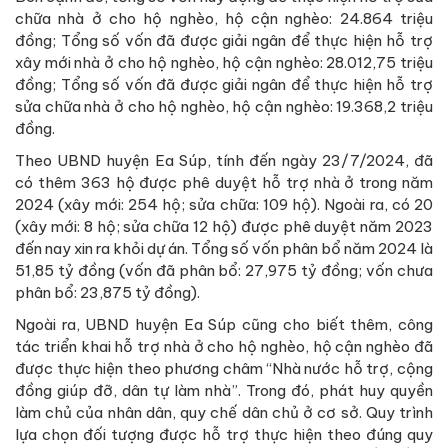
chữa nhà ở cho hộ nghèo, hộ cận nghèo: 24.864 triệu
đồng; Tổng số vốn đã được giải ngân để thực hiện hỗ trợ
xây mới nhà ở cho hộ nghèo, hộ cận nghèo: 28.012,75 triệu
đồng; Tổng số vốn đã được giải ngân để thực hiện hỗ trợ
sửa chữa nhà ở cho hộ nghèo, hộ cận nghèo: 19.368,2 triệu
đồng.
Theo UBND huyện Ea Súp, tính đến ngày 23/7/2024, đã
có thêm 363 hộ được phê duyệt hỗ trợ nhà ở trong năm
2024 (xây mới: 254 hộ; sửa chữa: 109 hộ). Ngoài ra, có 20
(xây mới: 8 hộ; sửa chữa 12 hộ) được phê duyệt năm 2023
đến nay xin ra khỏi dự án. Tổng số vốn phân bổ năm 2024 là
51,85 tỷ đồng (vốn đã phân bổ: 27,975 tỷ đồng; vốn chưa
phân bổ: 23,875 tỷ đồng).
Ngoài ra, UBND huyện Ea Súp cũng cho biết thêm, công
tác triển khai hỗ trợ nhà ở cho hộ nghèo, hộ cận nghèo đã
được thực hiện theo phương châm “Nhà nước hỗ trợ, cộng
đồng giúp đỡ, dân tự làm nhà”. Trong đó, phát huy quyền
làm chủ của nhân dân, quy chế dân chủ ở cơ sở. Quy trình
lựa chọn đối tượng được hỗ trợ thực hiện theo đúng quy