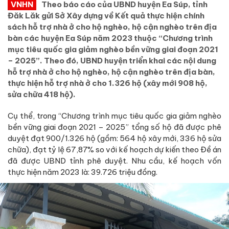
VNHN
Theo báo cáo của UBND huyện Ea Súp, tỉnh
Đăk Lăk gửi Sở Xây dựng về Kết quả thực hiện chính
sách hỗ trợ nhà ở cho hộ nghèo, hộ cận nghèo trên địa
bàn các huyện Ea Súp năm 2023 thuộc “Chương trình
mục tiêu quốc gia giảm nghèo bền vững giai đoạn 2021
– 2025”. Theo đó, UBND huyện triển khai các nội dung
hỗ trợ nhà ở cho hộ nghèo, hộ cận nghèo trên địa bàn,
thực hiện hỗ trợ nhà ở cho 1.326 hộ (xây mới 908 hộ,
sửa chữa 418 hộ).
Cụ thể, trong “Chương trình mục tiêu quốc gia giảm nghèo
bền vững giai đoạn 2021 – 2025” tổng số hộ đã được phê
duyệt đạt 900/1.326 hộ (gồm: 564 hộ xây mới, 336 hộ sửa
chữa), đạt tỷ lệ 67,87% so với kế hoạch dự kiến theo Đề án
đã được UBND tỉnh phê duyệt. Nhu cầu, kế hoạch vốn
thực hiện năm 2023 là: 39.726 triệu đồng.