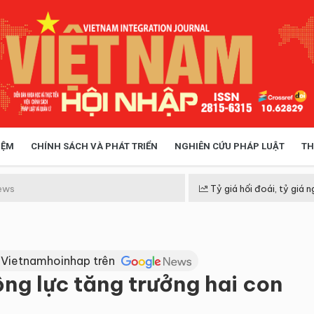
IỆM
CHÍNH SÁCH VÀ PHÁT TRIỂN
NGHIÊN CỨU PHÁP LUẬT
TH
HÓA XÃ HỘI
CHÍNH SÁCH
ews
Tỷ giá hối đoái, tỷ giá n
 TIỄN QUẢN LÝ
VIỆT NAM ĐIỂM ĐẾN
 Vietnamhoinhap trên
ng lực tăng trưởng hai con