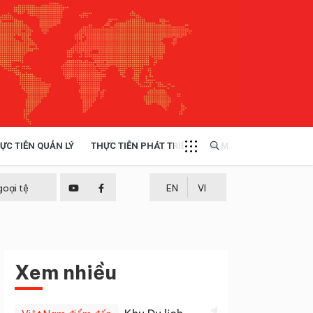
ỰC TIỄN QUẢN LÝ
THỰC TIỄN PHÁT TRIỂN
MULTIMEDIA
TÀI NGUYÊN - MÔI TRƯỜNG
goại tệ
EN
VI
THỰC TIỄN - KINH NGHIỆM
Xem nhiều