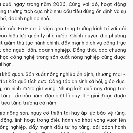
u quả ngay trong năm 2026. Cùng với đó, hoạt động
ăng trưởng tích cực nhờ nhu cầu tiêu dùng ổn định và sự
thể, doanh nghiệp nhỏ.
ển của Ea Hiao là việc gắn tăng trưởng kinh tế với cải
cao hiệu lực quản lý nhà nước. Chính quyền địa phương
t giảm thủ tục hành chính, đẩy mạnh dịch vụ công trực
yết cho người dân, doanh nghiệp. Đồng thời, các chương
a học công nghệ trong sản xuất nông nghiệp cũng được
i hạn.
u khả quan. Sản xuất nông nghiệp ổn định, thương mại -
đạt kết quả tích cực. Công tác an sinh xã hội, giáo dục,
, an ninh được giữ vững. Những kết quả này đang tạo
tăng tốc của năm, đặc biệt là quý III – giai đoạn được
 tiêu tăng trưởng cả năm.
iá nông sản, nguy cơ thiên tai hay áp lực bảo vệ rừng,
động, linh hoạt trong điều hành và khát vọng vươn lên
nông nghiệp, đẩy mạnh đầu tư hạ tầng, cải cách hành