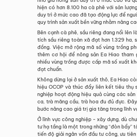
nhờ giá nông sản duy trì ở mức cao và qu
hiện có hơn 8.100 ha cà phê với sản lượn
duy trì ở mức cao đã tạo động lực để ngư
quy trình sản xuất bền vững nhằm nâng ca
Bên cạnh cà phê, sầu riêng đang nổi lên 
tích sầu riêng toàn xã đạt hơn 1.329 ha,
đồng. Việc mở rộng mã số vùng trồng ph
thêm cơ hội để nông sản Ea Hiao tham gi
nhiều vùng trồng được cấp mã số xuất kh
đạt chuẩn.
Không dừng lại ở sản xuất thô, Ea Hiao cò
hiệu OCOP và thúc đẩy liên kết tiêu thụ
nghiệp hoạt động hiệu quả cùng các sả
ca, trà mãng cầu, trà hoa đu đủ đực. Đâ
bước nâng cao giá trị gia tăng trong lĩnh 
Ở lĩnh vực công nghiệp - xây dựng, dù ch
tư hạ tầng là một trong những “đòn bẩy” 
tiến độ giải ngân vốn đầu tư công, ưu tiê