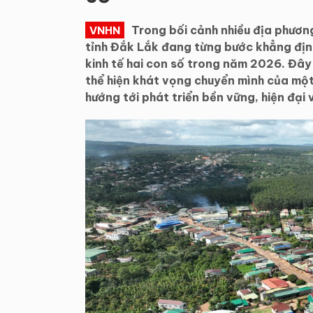
Trong bối cảnh nhiều địa phương
VNHN
tỉnh Đắk Lắk đang từng bước khẳng địn
kinh tế hai con số trong năm 2026. Đây 
thể hiện khát vọng chuyển mình của mộ
hướng tới phát triển bền vững, hiện đại