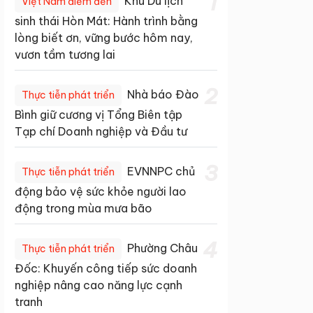
1
Khu Du lịch
Việt Nam điểm đến
sinh thái Hòn Mát: Hành trình bằng
lòng biết ơn, vững bước hôm nay,
vươn tầm tương lai
2
Nhà báo Đào
Thực tiễn phát triển
Bình giữ cương vị Tổng Biên tập
Tạp chí Doanh nghiệp và Đầu tư
3
EVNNPC chủ
Thực tiễn phát triển
động bảo vệ sức khỏe người lao
động trong mùa mưa bão
4
Phường Châu
Thực tiễn phát triển
Đốc: Khuyến công tiếp sức doanh
nghiệp nâng cao năng lực cạnh
tranh