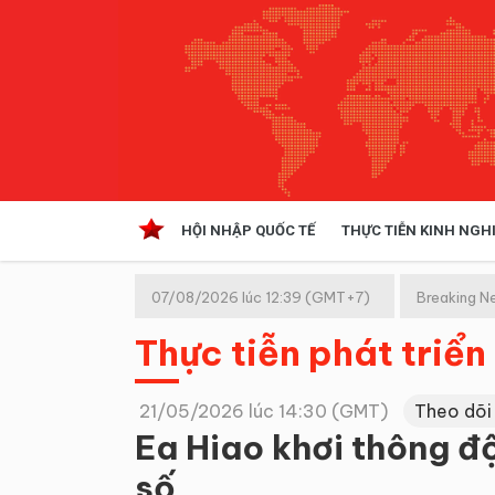
HỘI NHẬP QUỐC TẾ
THỰC TIỄN KINH NGH
HỘI NHẬP QUỐC TẾ
VĂN 
07/08/2026 lúc 12:39 (GMT+7)
Breaking N
Kinh tế hội nhập
Thực tiễn phát triển
Doanh nghiệp
NGHIÊN CỨU PHÁP LUẬT
THỰC
21/05/2026 lúc 14:30 (GMT)
Theo dõi
Ea Hiao khơi thông độ
số