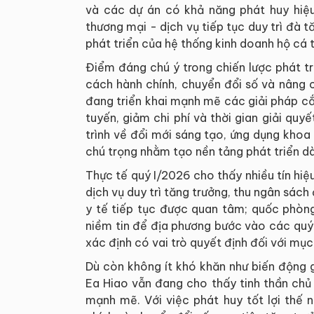
và các dự án có khả năng phát huy hiệ
thương mại - dịch vụ tiếp tục duy trì đà t
phát triển của hệ thống kinh doanh hộ cá 
Điểm đáng chú ý trong chiến lược phát tri
cách hành chính, chuyển đổi số và nâng 
đang triển khai mạnh mẽ các giải pháp cắ
tuyến, giảm chi phí và thời gian giải qu
trình về đổi mới sáng tạo, ứng dụng kho
chú trọng nhằm tạo nền tảng phát triển dà
Thực tế quý I/2026 cho thấy nhiều tín hiệ
dịch vụ duy trì tăng trưởng, thu ngân sách 
y tế tiếp tục được quan tâm; quốc phòng
niềm tin để địa phương bước vào các quý 
xác định có vai trò quyết định đối với mục
Dù còn không ít khó khăn như biến động g
Ea Hiao vẫn đang cho thấy tinh thần chủ 
mạnh mẽ. Với việc phát huy tốt lợi thế 