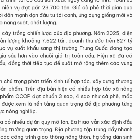
á trình tái cơ cấu sản xuất ngày càng rõ nét. Toàn xã
g niên vụ đạt gần 23.700 tấn. Giá cà phê thời gian qua
ời dân mạnh dạn đầu tư tái canh, ứng dụng giống mới và
o năng suất, chất lượng.
là cây trồng chiến lược của địa phương. Năm 2025, diện
 sản lượng khoảng 7.522 tấn, doanh thu ước trên 827 tỷ
ục vụ xuất khẩu sang thị trường Trung Quốc đang tạo
a sâu hơn vào chuỗi giá trị toàn cầu. Hiện xã đã có
ẩu, đồng thời tiếp tục đề xuất mở rộng thêm các vùng
n chú trọng phát triển kinh tế hợp tác, xây dựng thương
 sản phẩm. Trên địa bàn hiện có nhiều hợp tác xã nông
n phẩm OCOP đạt chuẩn 3 sao, 4 sao như cà phê, mắc
y được xem là nền tảng quan trọng để địa phương từng
vực nông nghiệp.
ưa có nhiều dự án quy mô lớn, Ea Hiao vẫn xác định đầu
tăng trưởng quan trọng. Địa phương tập trung đẩy nhanh
n các công trình giao thông nông thôn, hạ tầng dân sinh