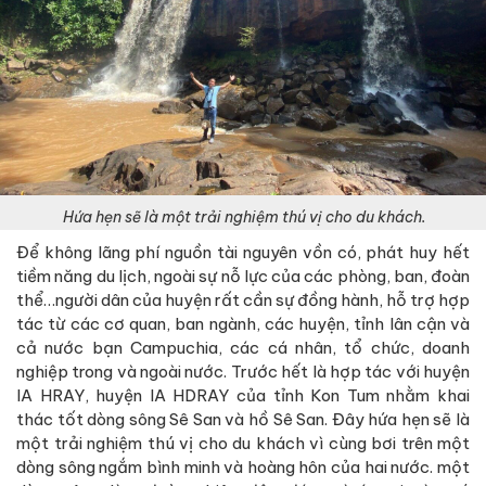
Hứa hẹn sẽ là một trải nghiệm thú vị cho du khách.
Để không lãng phí nguồn tài nguyên vồn có, phát huy hết
tiềm năng du lịch, ngoài sự nỗ lực của các phòng, ban, đoàn
thể…người dân của huyện rất cần sự đồng hành, hỗ trợ hợp
tác từ các cơ quan, ban ngành, các huyện, tỉnh lân cận và
cả nước bạn Campuchia, các cá nhân, tổ chức, doanh
nghiệp trong và ngoài nước. Trước hết là hợp tác với huyện
IA HRAY, huyện IA HDRAY của tỉnh Kon Tum nhằm khai
thác tốt dòng sông Sê San và hồ Sê San. Đây hứa hẹn sẽ là
một trải nghiệm thú vị cho du khách vì cùng bơi trên một
dòng sông ngắm bình minh và hoàng hôn của hai nước. một