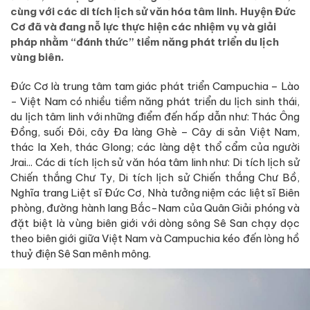
cùng với các di tích lịch sử văn hóa tâm linh. Huyện Đức
Cơ đã và đang nỗ lực thực hiện các nhiệm vụ và giải
pháp nhằm “đánh thức” tiềm năng phát triển du lịch
vùng biên.
Đức Cơ là trung tâm tam giác phát triển Campuchia – Lào
- Việt Nam có nhiều tiềm năng phát triển du lịch sinh thái,
du lịch tâm linh với những điểm đến hấp dẫn như: Thác Ông
Đồng, suối Đôi, cây Đa làng Ghè – Cây di sản Việt Nam,
thác Ia Xeh, thác Glong; các làng dệt thổ cẩm của người
Jrai... Các di tích lịch sử văn hóa tâm linh như: Di tích lịch sử
Chiến thắng Chư Ty, Di tích lịch sử Chiến thắng Chư Bồ,
Nghĩa trang Liệt sĩ Đức Cơ, Nhà tưởng niệm các liệt sĩ Biên
phòng, đường hành lang Bắc-Nam của Quân Giải phóng và
đặt biệt là vùng biên giới với dòng sông Sê San chạy dọc
theo biên giới giữa Việt Nam và Campuchia kéo đến lòng hồ
thuỷ điện Sê San mênh mông.