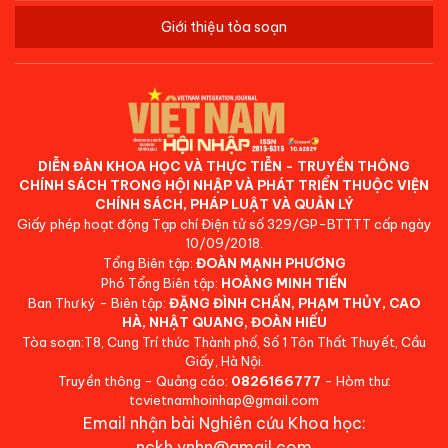
Giới thiệu tòa soạn
DIỄN ĐÀN KHOA HỌC VÀ THỰC TIỄN - TRUYỀN THÔNG
CHÍNH SÁCH TRONG HỘI NHẬP VÀ PHÁT TRIỂN THUỘC VIỆN
CHÍNH SÁCH, PHÁP LUẬT VÀ QUẢN LÝ
Giấy phép hoạt động Tạp chí Điện tử số 329/GP-BTTTT cấp ngày
10/09/2018.
Tổng Biên tập:
ĐOÀN MẠNH PHƯƠNG
Phó Tổng Biên tập:
HOÀNG MINH TIẾN
Ban Thư ký - Biên tập:
ĐẶNG ĐÌNH CHẤN, PHẠM THỦY, CAO
HÀ, NHẬT QUANG, ĐOÀN HIẾU
Tòa soạn:T8, Cung Trí thức Thành phố, Số 1 Tôn Thất Thuyết, Cầu
Giấy, Hà Nội.
Truyền thông - Quảng cáo:
0826166777
- Hòm thư:
tcvietnamhoinhap@gmail.com
Email nhận bài Nghiên cứu Khoa học:
nckh.vnhn@gmail.com