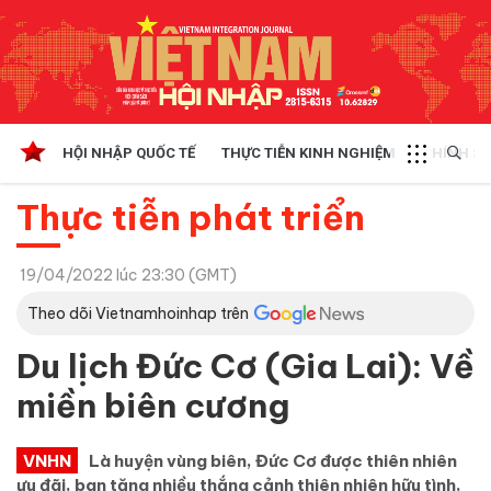
HỘI NHẬP QUỐC TẾ
THỰC TIỄN KINH NGHIỆM
CHÍNH SÁ
Thực tiễn phát triển
19/04/2022 lúc 23:30 (GMT)
Theo dõi Vietnamhoinhap trên
Du lịch Đức Cơ (Gia Lai): Về
miền biên cương
VNHN
Là huyện vùng biên, Đức Cơ được thiên nhiên
ưu đãi, ban tặng nhiều thắng cảnh thiên nhiên hữu tình,