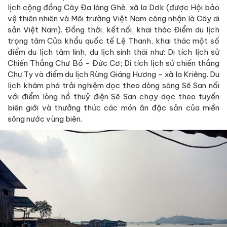
lịch cộng đồng Cây Đa làng Ghè, xã Ia Dơk (được Hội bảo
vệ thiên nhiên và Môi trường Việt Nam công nhận là Cây di
sản Việt Nam). Đồng thời, kết nối, khai thác Điểm du lịch
trọng tâm Cửa khẩu quốc tế Lệ Thanh, khai thác một số
điểm du lịch tâm linh, du lịch sinh thái như: Di tích lịch sử
Chiến Thắng Chư Bồ - Đức Cơ; Di tích lịch sử chiến thắng
Chư Ty và điểm du lịch Rừng Giáng Hương – xã Ia Kriêng. Du
lịch khám phá trải nghiệm dọc theo dòng sông Sê San nối
với điểm lòng hồ thuỷ điện Sê San chạy dọc theo tuyến
biên giới và thưởng thức các món ăn đặc sản của miền
sông nước vùng biên.