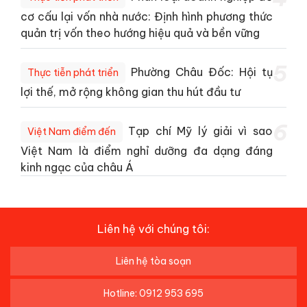
cơ cấu lại vốn nhà nước: Định hình phương thức
quản trị vốn theo hướng hiệu quả và bền vững
5
Phường Châu Đốc: Hội tụ
Thực tiễn phát triển
lợi thế, mở rộng không gian thu hút đầu tư
6
Tạp chí Mỹ lý giải vì sao
Việt Nam điểm đến
Việt Nam là điểm nghỉ dưỡng đa dạng đáng
kinh ngạc của châu Á
Liên hệ với chúng tôi:
Liên hệ tòa soạn
Hotline: 0912 953 695