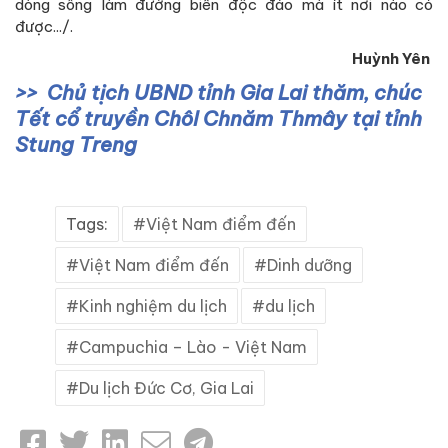
dòng sông làm đường biên độc đáo mà ít nơi nào có
được.../.
Huỳnh Yên
Chủ tịch UBND tỉnh Gia Lai thăm, chúc
Tết cổ truyền Chôl Chnăm Thmây tại tỉnh
Stung Treng
Tags:
Việt Nam điểm đến
Việt Nam điểm đến
Dinh dưỡng
Kinh nghiệm du lịch
du lịch
Campuchia – Lào - Việt Nam
Du lịch Đức Cơ, Gia Lai