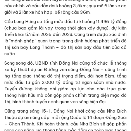
cầu chính và cầu dẫn dài khoảng 3,5km; quy mô 6 làn xe cơ
giới và 2 làn xe hỗn hợp, bề rộng cầu 36m.
Cầu Long Hưng có tổng mức đầu tư khoảng 11.496 tỷ đồng
(chưa bao gồm lãi vay trong thời gian xây dựng), dự kiến
triển khai từ năm 2026 đến 2028. Công trình được xác định
là “mảnh ghép” quan trọng trong định hướng phát triển đô
thị sân bay Long Thành – đô thị sân bay đầu tiên của cả
nước.
Song song đó, UBND tỉnh Đồng Nai cũng tổ chức lễ thông
xe kỹ thuật dự án Đường ven sông Đồng Nai – công trình
hạ tầng giao thông đô thị trọng điểm, dài hơn 5km, tổng
mức đầu tư gần 2.000 tỷ đồng từ ngân sách nhà nước.
Tuyến đường không chỉ giảm áp lực cho các trục giao
thông hiện hữu mà còn góp phần chỉnh trang diện mạo đô
thị, hình thành tuyến cảnh quan ven sông hiện đại.
Cũng trong sáng 15-1, Đồng Nai khởi công cầu Nha Bích
thuộc dự án nâng cấp, mở rộng Quốc lộ 14 đoạn Đồng Xoài
– Chơn Thành. Khi hoàn thành, cầu Nha Bích sẽ góp phần
nâng cao năng lực thông hành, bảo đảm an toàn giao thông