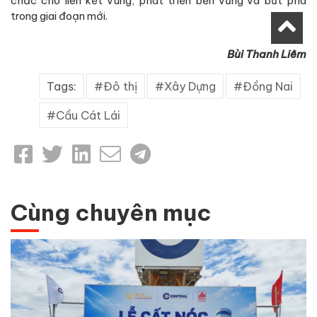
chắc cho liên kết vùng, phát triển bền vững và bứt phá
trong giai đoạn mới.
Bùi Thanh Liêm
Tags:
Đô thị
Xây Dựng
Đồng Nai
Cầu Cát Lái
Cùng chuyên mục