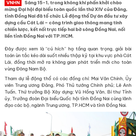
VNHN
Sáng 15-1, trong không khí phấn khởi chào
mừng Đại hội đại biểu toàn quốc lần thứ XIV của Đảng,
tỉnh Đồng Nai đã tổ chức Lễ động thổ Dự án đầu tư xây
dựng cầu Cát Lái – công trình giao thông mang tính
chiến lược, kết nối trực tiếp hai bờ sông Đồng Nai, nối
liền tỉnh Đồng Nai với TP.HCM.
Đây được xem là “cú hích” hạ tầng quan trọng, giải bài
toán ùn tắc kéo dài suốt nhiều thập kỷ tại khu vực phà Cát
Lái, đồng thời mở ra không gian phát triển mới cho toàn
vùng Đông Nam Bộ.
Tham dự lễ động thổ có các đồng chí: Mai Văn Chính, Ủy
viên Trung ương Đảng, Phó Thủ tướng Chính phủ; Lê Anh
Tuấn, Thứ trưởng Bộ Xây dựng; Vũ Hồng Văn, Bí thư Tỉnh
ủy, Trưởng đoàn Đại biểu Quốc hội tỉnh Đồng Nai cùng lãnh
đạo các bộ, ngành Trung ương, TP.HCM và tỉnh Đồng Nai.