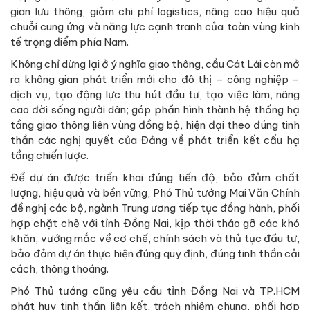
gian lưu thông, giảm chi phí logistics, nâng cao hiệu quả
chuỗi cung ứng và năng lực cạnh tranh của toàn vùng kinh
tế trọng điểm phía Nam.
Không chỉ dừng lại ở ý nghĩa giao thông, cầu Cát Lái còn mở
ra không gian phát triển mới cho đô thị – công nghiệp –
dịch vụ, tạo động lực thu hút đầu tư, tạo việc làm, nâng
cao đời sống người dân; góp phần hình thành hệ thống hạ
tầng giao thông liên vùng đồng bộ, hiện đại theo đúng tinh
thần các nghị quyết của Đảng về phát triển kết cấu hạ
tầng chiến lược.
Để dự án được triển khai đúng tiến độ, bảo đảm chất
lượng, hiệu quả và bền vững, Phó Thủ tướng Mai Văn Chính
đề nghị các bộ, ngành Trung ương tiếp tục đồng hành, phối
hợp chặt chẽ với tỉnh Đồng Nai, kịp thời tháo gỡ các khó
khăn, vướng mắc về cơ chế, chính sách và thủ tục đầu tư,
bảo đảm dự án thực hiện đúng quy định, đúng tinh thần cải
cách, thông thoáng.
Phó Thủ tướng cũng yêu cầu tỉnh Đồng Nai và TP.HCM
phát huy tinh thần liên kết, trách nhiệm chung, phối hợp