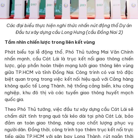
Các đại biểu thực hiện nghi thức nhấn nút động thổ Dự án
Đầu tư xây dựng cầu Long Hưng (cầu Đồng Nai 2)
Tầm nhìn chiến lược trong liên kết vùng
Phát biểu tại lễ động thổ, Phó Thủ tướng Mai Văn Chính
nhấn mạnh, cầu Cát Lái là trục kết nối giao thông chiến
lược, góp phần hoàn thiện mạng lưới giao thông liên vùng
giữa TP.HCM và tỉnh Đồng Nai. Công trình có vai trò đặc
biệt quan trọng trong việc kết nối hiệu quả với Cảng hàng
không quốc tế Long Thành, hệ thống cảng biển, khu công
nghiệp, khu đô thị và các tuyến giao thông huyết mạch
quốc gia.
Theo Phó Thủ tướng, việc đầu tư xây dựng cầu Cát Lái sẽ
chấm dứt tình trạng quá tải kéo dài tại phà Cát Lái, bảo
đảm an toàn giao thông, nâng cao chất lượng phục vụ
người dân. Đồng thời, công trình tạo thêm trục kết nối trực
tiếp giữa TP.HCM với sân bay Long Thành, rút ngắn thời