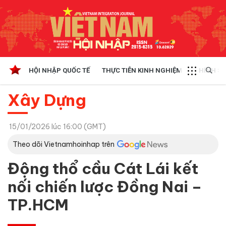
HỘI NHẬP QUỐC TẾ
THỰC TIỄN KINH NGHIỆM
CHÍNH SÁ
Xây Dựng
15/01/2026 lúc 16:00 (GMT)
Theo dõi Vietnamhoinhap trên
Động thổ cầu Cát Lái kết
nối chiến lược Đồng Nai –
TP.HCM