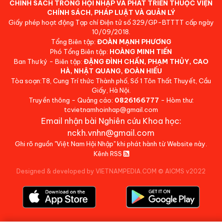
CHÍNH SÁCH TRONG HỘI NHẬP VÀ PHÁT TRIỂN THUỘC VIỆN
CHÍNH SÁCH, PHÁP LUẬT VÀ QUẢN LÝ
Giấy phép hoạt động Tạp chí Điện tử số 329/GP-BTTTT cấp ngày
10/09/2018.
Tổng Biên tập:
ĐOÀN MẠNH PHƯƠNG
Phó Tổng Biên tập:
HOÀNG MINH TIẾN
Ban Thư ký - Biên tập:
ĐẶNG ĐÌNH CHẤN, PHẠM THỦY, CAO
HÀ, NHẬT QUANG, ĐOÀN HIẾU
Tòa soạn:T8, Cung Trí thức Thành phố, Số 1 Tôn Thất Thuyết, Cầu
Giấy, Hà Nội.
Truyền thông - Quảng cáo:
0826166777
- Hòm thư:
tcvietnamhoinhap@gmail.com
Email nhận bài Nghiên cứu Khoa học:
nckh.vnhn@gmail.com
Ghi rõ nguồn "Việt Nam Hội Nhập" khi phát hành từ Website này.
Kênh RSS
Designed & developed by VIETNAMPEDIA.COM
©
AICMS v2022