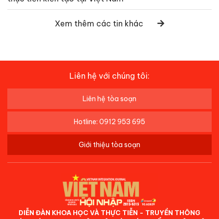
Xem thêm các tin khác
Liên hệ với chúng tôi:
Liên hệ tòa soạn
Hotline: 0912 953 695
Giới thiệu tòa soạn
DIỄN ĐÀN KHOA HỌC VÀ THỰC TIỄN - TRUYỀN THÔNG