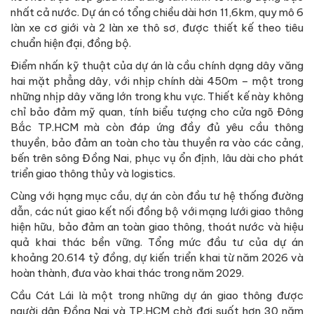
nhất cả nước. Dự án có tổng chiều dài hơn 11,6km, quy mô 6
làn xe cơ giới và 2 làn xe thô sơ, được thiết kế theo tiêu
chuẩn hiện đại, đồng bộ.
Điểm nhấn kỹ thuật của dự án là cầu chính dạng dây văng
hai mặt phẳng dây, với nhịp chính dài 450m – một trong
những nhịp dây văng lớn trong khu vực. Thiết kế này không
chỉ bảo đảm mỹ quan, tính biểu tượng cho cửa ngõ Đông
Bắc TP.HCM mà còn đáp ứng đầy đủ yêu cầu thông
thuyền, bảo đảm an toàn cho tàu thuyền ra vào các cảng,
bến trên sông Đồng Nai, phục vụ ổn định, lâu dài cho phát
triển giao thông thủy và logistics.
Cùng với hạng mục cầu, dự án còn đầu tư hệ thống đường
dẫn, các nút giao kết nối đồng bộ với mạng lưới giao thông
hiện hữu, bảo đảm an toàn giao thông, thoát nước và hiệu
quả khai thác bền vững. Tổng mức đầu tư của dự án
khoảng 20.614 tỷ đồng, dự kiến triển khai từ năm 2026 và
hoàn thành, đưa vào khai thác trong năm 2029.
Cầu Cát Lái là một trong những dự án giao thông được
người dân Đồng Nai và TP.HCM chờ đợi suốt hơn 30 năm