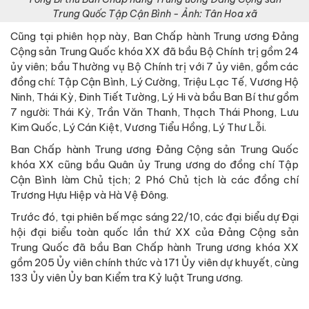
Trung Quốc Tập Cận Bình - Ảnh: Tân Hoa xã
Cũng tại phiên họp này, Ban Chấp hành Trung ương Đảng
Cộng sản Trung Quốc khóa XX đã bầu Bộ Chính trị gồm 24
ủy viên; bầu Thường vụ Bộ Chính trị với 7 ủy viên, gồm các
đồng chí: Tập Cận Bình, Lý Cường, Triệu Lạc Tế, Vương Hộ
Ninh, Thái Kỳ, Đinh Tiết Tường, Lý Hi và bầu Ban Bí thư gồm
7 người: Thái Kỳ, Trần Văn Thanh, Thạch Thái Phong, Lưu
Kim Quốc, Lý Cán Kiệt, Vương Tiểu Hồng, Lý Thư Lỗi.
Ban Chấp hành Trung ương Đảng Cộng sản Trung Quốc
khóa XX cũng bầu Quân ủy Trung ương do đồng chí Tập
Cận Bình làm Chủ tịch; 2 Phó Chủ tịch là các đồng chí
Trương Hựu Hiệp và Hà Vệ Đông.
Trước đó, tại phiên bế mạc sáng 22/10, các đại biểu dự Đại
hội đại biểu toàn quốc lần thứ XX của Đảng Cộng sản
Trung Quốc đã bầu Ban Chấp hành Trung ương khóa XX
gồm 205 Ủy viên chính thức và 171 Ủy viên dự khuyết, cùng
133 Ủy viên Ủy ban Kiểm tra Kỷ luật Trung ương.