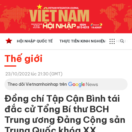
HỘI NHẬP QUỐC TẾ
THỰC TIỄN KINH NGHIỆM
CHÍNH SÁ
Thế giới
23/10/2022 lúc 21:30 (GMT)
Theo dõi Vietnamhoinhap trên
Đồng chí Tập Cận Bình tái
đắc cử Tổng Bí thư BCH
Trung ương Đảng Cộng sản
Trung Quốc khóa XX