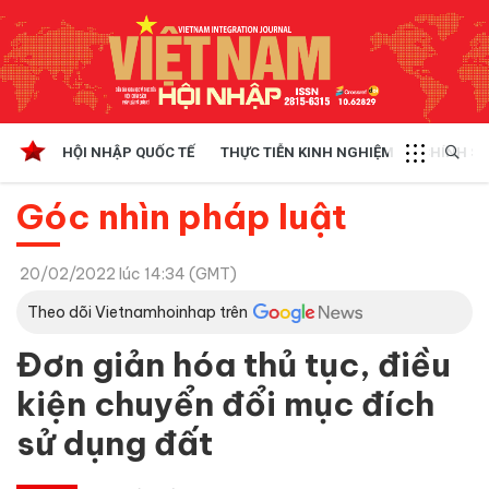
HỘI NHẬP QUỐC TẾ
THỰC TIỄN KINH NGHIỆM
CHÍNH SÁ
Góc nhìn pháp luật
20/02/2022 lúc 14:34 (GMT)
Theo dõi Vietnamhoinhap trên
Đơn giản hóa thủ tục, điều
kiện chuyển đổi mục đích
sử dụng đất