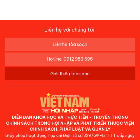
Liên hệ với chúng tôi:
Liên hệ tòa soạn
Hotline: 0912 953 695
Giới thiệu tòa soạn
DIỄN ĐÀN KHOA HỌC VÀ THỰC TIỄN - TRUYỀN THÔNG
CHÍNH SÁCH TRONG HỘI NHẬP VÀ PHÁT TRIỂN THUỘC VIỆN
CHÍNH SÁCH, PHÁP LUẬT VÀ QUẢN LÝ
Giấy phép hoạt động Tạp chí Điện tử số 329/GP-BTTTT cấp ngày