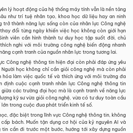
uyên lý hoạt động của hệ thống máy tính vẫn là nền tảng
sâu như trí tuệ nhân tạo, khoa học dữ liệu hay an ninh
 trở thành năng lực sống còn của nhân lực Công nghệ
 thay đổi từng ngày khiến việc học không còn giới hạn
 Sinh viên cần hình thành tư duy học tập suốt đời, chủ
 thích nghi với môi trường công nghệ biến động nhanh
năng cạnh tranh của nguồn nhân lực trong tương lai.
ực Công nghệ thông tin hiện đại còn phải đáp ứng yêu
. Người học không chỉ cần giỏi công nghệ mà còn phải
n hóa làm việc quốc tế và thích ứng với môi trường đa
n định cuộc cạnh tranh nhân lực Công nghệ thông tin
h giữa các trường đại học mà là cạnh tranh về năng lực
lượng kỹ sư vừa giỏi công nghệ, vừa có tư duy toàn cầu
 lớn trong cuộc đua phát triển kinh tế số.
học, đặc biệt trong lĩnh vực Công nghệ thông tin, không
 cấp bách. Muốn tận dụng cơ hội của kỷ nguyên AI và
tin cần đi trước một bước, hướng tới xây dựng nguồn