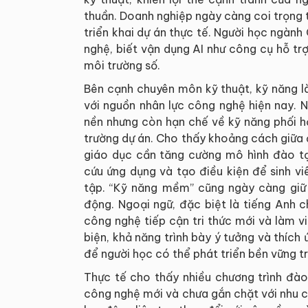
thuần. Doanh nghiệp ngày càng coi trọng t
triển khai dự án thực tế. Người học ngành
nghệ, biết vận dụng AI như công cụ hỗ trợ
môi trường số.
Bên cạnh chuyên môn kỹ thuật, kỹ năng l
với nguồn nhân lực công nghệ hiện nay. N
nền nhưng còn hạn chế về kỹ năng phối hợ
trường dự án. Cho thấy khoảng cách giữa đ
giáo dục cần tăng cường mô hình đào tạ
cứu ứng dụng và tạo điều kiện để sinh v
tập. “Kỹ năng mềm” cũng ngày càng giữ v
động. Ngoại ngữ, đặc biệt là tiếng Anh 
công nghệ tiếp cận tri thức mới và làm vi
biện, khả năng trình bày ý tưởng và thích 
để người học có thể phát triển bền vững t
Thực tế cho thấy nhiều chương trình đào
công nghệ mới và chưa gắn chặt với nhu cầ