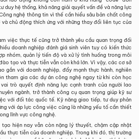
ư duy hệ thống, khả năng giải quyết vấn đề và năng lực
 Công nghệ thông tin vì thế cần hiểu sâu bản chất công
 và chủ động thích ứng với những thay đổi liên tục của
àm việc thực tế cũng trở thành yêu cầu quan trọng đối
hiều doanh nghiệp đánh giá sinh viên tuy có kiến thức
p nhóm, quản lý tiến độ và xử lý tình huống trong môi
ào tạo và thực tiễn vẫn còn khá lớn. Vì vậy, các cơ sở
o gắn với doanh nghiệp, đẩy mạnh thực hành, nghiên
iên tham gia các dự án công nghệ ngay từ khi còn học
ai trò quyết định năng lực cạnh tranh của người lao
chuyên ngành, trở thành công cụ quan trọng giúp kỹ sư
ệc với đối tác quốc tế. Kỹ năng giao tiếp, tư duy phản
ứng với áp lực công việc cũng là những yếu tố cần thiết
rong lĩnh vực công nghệ.
 tạo hiện nay vẫn còn nặng lý thuyết, chậm cập nhật
u thực tiễn của doanh nghiệp. Trong khi đó, thị trường