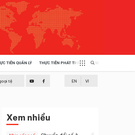
ỰC TIỄN QUẢN LÝ
THỰC TIỄN PHÁT TRIỂN
MULTIMEDIA
TÀI NGUYÊN - MÔI TRƯỜNG
goại tệ
EN
VI
THỰC TIỄN - KINH NGHIỆM
Xem nhiều