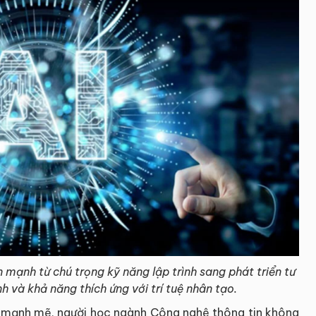
mạnh từ chú trọng kỹ năng lập trình sang phát triển tư
h và khả năng thích ứng với trí tuệ nhân tạo.
iển mạnh mẽ, người học ngành Công nghệ thông tin không