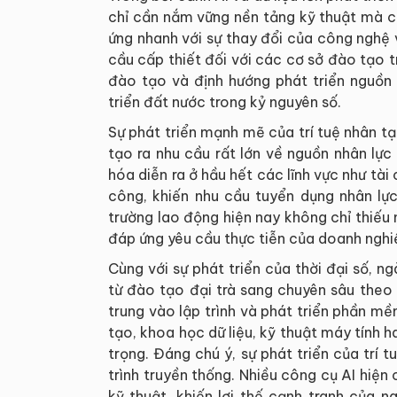
chỉ cần nắm vững nền tảng kỹ thuật mà c
ứng nhanh với sự thay đổi của công nghệ 
cầu cấp thiết đối với các cơ sở đào tạo 
đào tạo và định hướng phát triển nguồn
triển đất nước trong kỷ nguyên số.
Sự phát triển mạnh mẽ của trí tuệ nhân t
tạo ra nhu cầu rất lớn về nguồn nhân lực
hóa diễn ra ở hầu hết các lĩnh vực như tài 
công, khiến nhu cầu tuyển dụng nhân lực 
trường lao động hiện nay không chỉ thiếu
đáp ứng yêu cầu thực tiễn của doanh nghi
Cùng với sự phát triển của thời đại số,
từ đào tạo đại trà sang chuyên sâu theo 
trung vào lập trình và phát triển phần mề
tạo, khoa học dữ liệu, kỹ thuật máy tính
trọng. Đáng chú ý, sự phát triển của trí 
trình truyền thống. Nhiều công cụ AI hiện c
kỹ thuật, khiến lợi thế cạnh tranh của