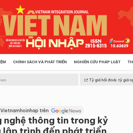
IỆM
CHÍNH SÁCH VÀ PHÁT TRIỂN
NGHIÊN CỨU PHÁP LUẬT
TH
HÓA XÃ HỘI
CHÍNH SÁCH
ews
Tỷ giá hối đoái, tỷ giá n
 TIỄN QUẢN LÝ
VIỆT NAM ĐIỂM ĐẾN
 Vietnamhoinhap trên
 nghệ thông tin trong kỷ
 lập trình đến phát triển