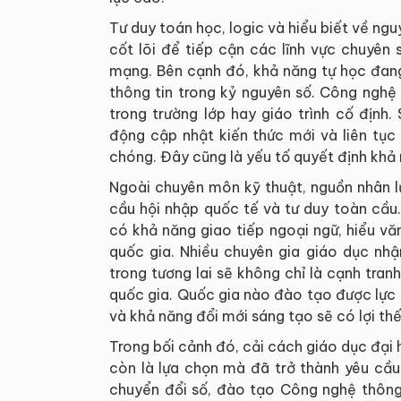
Tư duy toán học, logic và hiểu biết về ng
cốt lõi để tiếp cận các lĩnh vực chuyên 
mạng. Bên cạnh đó, khả năng tự học đang
thông tin trong kỷ nguyên số. Công nghệ
trong trường lớp hay giáo trình cố định.
động cập nhật kiến thức mới và liên tục
chóng. Đây cũng là yếu tố quyết định khả 
Ngoài chuyên môn kỹ thuật, nguồn nhân l
cầu hội nhập quốc tế và tư duy toàn cầu
có khả năng giao tiếp ngoại ngữ, hiểu vă
quốc gia. Nhiều chuyên gia giáo dục nhậ
trong tương lai sẽ không chỉ là cạnh tran
quốc gia. Quốc gia nào đào tạo được lực 
và khả năng đổi mới sáng tạo sẽ có lợi thế
Trong bối cảnh đó, cải cách giáo dục đại 
còn là lựa chọn mà đã trở thành yêu cầu
chuyển đổi số, đào tạo Công nghệ thông 