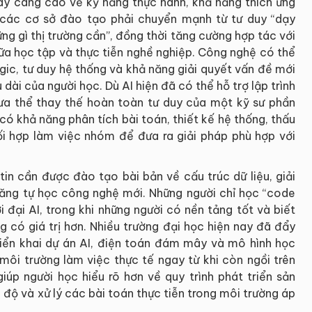
gày càng cao về kỹ năng thực hành, khả năng thích ứng
i các cơ sở đào tạo phải chuyển mạnh từ tư duy “dạy
ng gì thị trường cần”, đồng thời tăng cường hợp tác với
ữa học tập và thực tiễn nghề nghiệp. Công nghệ có thể
ogic, tư duy hệ thống và khả năng giải quyết vấn đề mới
u dài của người học. Dù AI hiện đã có thể hỗ trợ lập trình
hưa thể thay thế hoàn toàn tư duy của một kỹ sư phần
ó khả năng phân tích bài toán, thiết kế hệ thống, thấu
hối hợp làm việc nhóm để đưa ra giải pháp phù hợp với
tin cần được đào tạo bài bản về cấu trúc dữ liệu, giải
 năng tự học công nghệ mới. Những người chỉ học “code
i đại AI, trong khi những người có nền tảng tốt và biết
g có giá trị hơn. Nhiều trường đại học hiện nay đã đẩy
iển khai dự án AI, điện toán đám mây và mô hình học
môi trường làm việc thực tế ngay từ khi còn ngồi trên
úp người học hiểu rõ hơn về quy trình phát triển sản
 độ và xử lý các bài toán thực tiễn trong môi trường áp