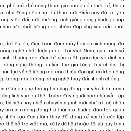
òn phải có khả năng tham gia các dự án thực tế, thích
và chủ động cập nhật tri thức mới. Điều này đặt ra yêu
trong việc đổi mới chương trình giảng dạy, phương pháp
 nhân lực chất lượng cao nhằm đáp ứng yêu cầu phát
ạo, dữ liệu lớn, điện toán đám mây hay an ninh mạng đã
 công nghệ chất lượng cao. Tại Việt Nam, quá trình số
chính, thương mại điện tử, sản xuất, giáo dục và dịch vụ
công nghệ thông tin liên tục gia tăng. Tuy nhiên, thị
 nhân lực về số lượng mà còn thiếu đội ngũ có khả năng
ệp trong môi trường công nghệ thay đổi nhanh chóng.
 ngành Công nghệ thông tin cũng đang chuyển dịch mạnh
từng lĩnh vực cụ thể. Trước đây người học chủ yếu tập
m, thì hiện nay nhiều chuyên ngành mới như trí tuệ nhân
 hay an ninh mạng đang trở thành xu hướng đào tạo quan
tuệ nhân tạo đang làm thay đổi đáng kể vai trò của lập
ó thể hỗ trợ viết mã, xử lý dữ liệu hoặc tối ưu quy trình
 người lao động không còn nằm ở khả năng “code” đơn