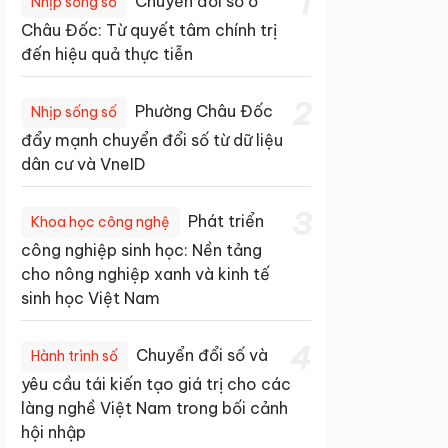
1
Chuyển đổi số ở
Nhịp sống số
Châu Đốc: Từ quyết tâm chính trị
đến hiệu quả thực tiễn
2
Phường Châu Đốc
Nhịp sống số
đẩy mạnh chuyển đổi số từ dữ liệu
dân cư và VneID
3
Phát triển
Khoa học công nghệ
công nghiệp sinh học: Nền tảng
cho nông nghiệp xanh và kinh tế
sinh học Việt Nam
4
Chuyển đổi số và
Hành trình số
yêu cầu tái kiến tạo giá trị cho các
làng nghề Việt Nam trong bối cảnh
hội nhập