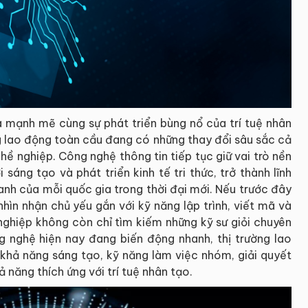
a mạnh mẽ cùng sự phát triển bùng nổ của trí tuệ nhân
ờng lao động toàn cầu đang có những thay đổi sâu sắc cả
hề nghiệp. Công nghệ thông tin tiếp tục giữ vai trò nền
 sáng tạo và phát triển kinh tế tri thức, trở thành lĩnh
anh của mỗi quốc gia trong thời đại mới. Nếu trước đây
ìn nhận chủ yếu gắn với kỹ năng lập trình, viết mã và
nghiệp không còn chỉ tìm kiếm những kỹ sư giỏi chuyên
 nghệ hiện nay đang biến động nhanh, thị trường lao
khả năng sáng tạo, kỹ năng làm việc nhóm, giải quyết
 năng thích ứng với trí tuệ nhân tạo.