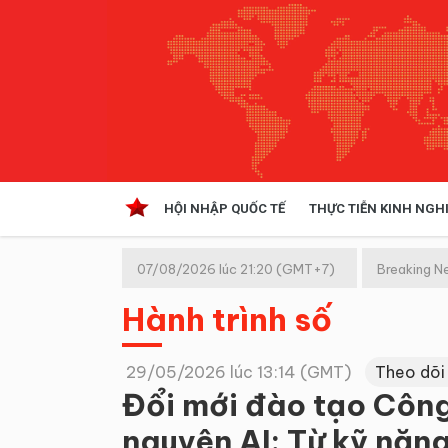
HỘI NHẬP QUỐC TẾ
THỰC TIỄN KINH NGH
HỘI NHẬP QUỐC TẾ
VĂN 
07/08/2026 lúc 21:20 (GMT+7)
Breaking N
Kinh tế hội nhập
Hành trình số
Doanh nghiệp
NGHIÊN CỨU PHÁP LUẬT
THỰC
29/05/2026 lúc 13:14 (GMT)
Theo dõi
Đổi mới đào tạo Công
nguyên AI: Từ kỹ năng