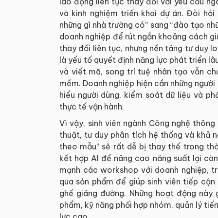
lao động liên tục thay đổi với yêu cầu n
và kinh nghiệm triển khai dự án. Đòi hỏ
những gì nhà trường có” sang “đào tạo nhữ
doanh nghiệp để rút ngắn khoảng cách gi
thay đổi liên tục, nhưng nền tảng tư duy l
là yếu tố quyết định năng lực phát triển lâ
và viết mã, song trí tuệ nhân tạo vẫn c
mềm. Doanh nghiệp hiện cần những người c
hiểu người dùng, kiểm soát dữ liệu và p
thực tế vận hành.
Vì vậy, sinh viên ngành Công nghệ thông 
thuật, tư duy phân tích hệ thống và khả
theo mẫu” sẽ rất dễ bị thay thế trong thờ
kết hợp AI để nâng cao năng suất lại càn
mạnh các workshop với doanh nghiệp, tr
qua sản phẩm để giúp sinh viên tiếp cận 
ghế giảng đường. Những hoạt động này gi
phẩm, kỹ năng phối hợp nhóm, quản lý tiến
lực cao.