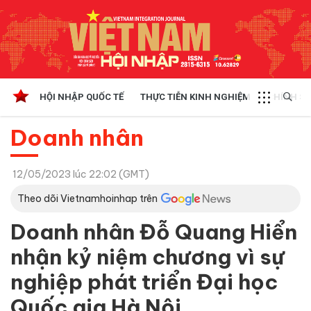
HỘI NHẬP QUỐC TẾ
THỰC TIỄN KINH NGHIỆM
CHÍNH SÁ
Doanh nhân
12/05/2023 lúc 22:02 (GMT)
Theo dõi Vietnamhoinhap trên
Doanh nhân Đỗ Quang Hiển
nhận kỷ niệm chương vì sự
nghiệp phát triển Đại học
Quốc gia Hà Nội