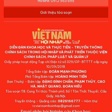
Hotline: 0912 953 695
Giới thiệu tòa soạn
DIỄN ĐÀN KHOA HỌC VÀ THỰC TIỄN - TRUYỀN THÔNG
CHÍNH SÁCH TRONG HỘI NHẬP VÀ PHÁT TRIỂN THUỘC VIỆN
CHÍNH SÁCH, PHÁP LUẬT VÀ QUẢN LÝ
Giấy phép hoạt động Tạp chí Điện tử số 329/GP-BTTTT cấp ngày
10/09/2018.
Tổng Biên tập:
ĐOÀN MẠNH PHƯƠNG
Phó Tổng Biên tập:
HOÀNG MINH TIẾN
Ban Thư ký - Biên tập:
ĐẶNG ĐÌNH CHẤN, PHẠM THỦY, CAO
HÀ, NHẬT QUANG, ĐOÀN HIẾU
Tòa soạn:T8, Cung Trí thức Thành phố, Số 1 Tôn Thất Thuyết, Cầu
Giấy, Hà Nội.
Truyền thông - Quảng cáo:
0826166777
- Hòm thư:
tcvietnamhoinhap@gmail.com
Email nhận bài Nghiên cứu Khoa học: