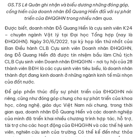
GS.TS Lê Quân ghi nhận và biểu dương những đóng góp,
cống hiến của doanh nhân Đỗ Quang Hiển đối với sự phát
triển của ĐHQGHN trong nhiều năm qua.
Được biết, doanh nhân Đỗ Quang Hiển là cựu sinh viên K24
– chuyên ngành Vật lý tại Đại học Tổng hợp (nay là
ĐHQGHN). Ngày 30/6/2022, tại kỳ họp lần thứ nhất của
Ban Điều hành CLB Cựu sinh viên Doanh nhân ĐHQGHN,
ông Đỗ Quang Hiển đã được tín nhiệm bầu làm Chủ tịch
CLB Cựu sinh viên Doanh nhân ĐHQGHN - nơi tụ hội của 28
thành viên BĐH là các cựu sinh viên tiêu biểu, là doanh nhân
thành đạt đang kinh doanh ở những ngành kinh tế mũi nhọn
của đất nước.
Để góp phần thúc đẩy sự phát triển của ĐHQGHN nói
riêng, cũng như đóng góp chung cho sự phát triển của khoa
học, công nghệ, giáo dục Việt Nam nói chung, trong thời
gian qua, doanh nhân Đỗ Quang Hiển và các doanh nghiệp
của mình đã triển khai nhiều chương trình hợp tác, hỗ trợ,
tài trợ cho các hoạt động của ĐHQGHN và các thế hệ sinh
viên, nghiên cứu sinh của trường. Có thể kể đến như: thỏa