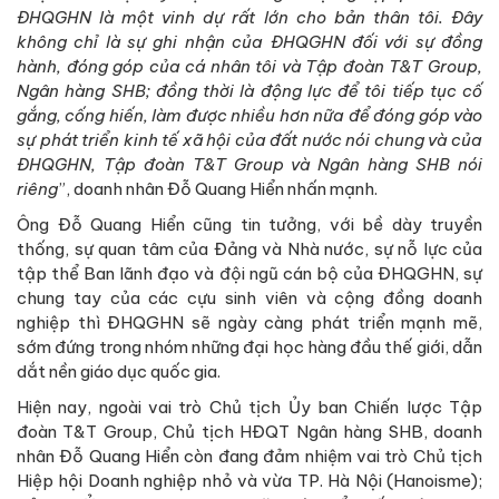
ĐHQGHN là một vinh dự rất lớn cho bản thân tôi. Đây
không chỉ là sự ghi nhận của ĐHQGHN đối với sự đồng
hành, đóng góp của cá nhân tôi và Tập đoàn T&T Group,
Ngân hàng SHB; đồng thời là động lực để tôi tiếp tục cố
gắng, cống hiến, làm được nhiều hơn nữa để đóng góp vào
sự phát triển kinh tế xã hội của đất nước nói chung và của
ĐHQGHN, Tập đoàn T&T Group và Ngân hàng SHB nói
riêng
”, doanh nhân Đỗ Quang Hiển nhấn mạnh.
Ông Đỗ Quang Hiển cũng tin tưởng, với bề dày truyền
thống, sự quan tâm của Đảng và Nhà nước, sự nỗ lực của
tập thể Ban lãnh đạo và đội ngũ cán bộ của ĐHQGHN, sự
chung tay của các cựu sinh viên và cộng đồng doanh
nghiệp thì ĐHQGHN sẽ ngày càng phát triển mạnh mẽ,
sớm đứng trong nhóm những đại học hàng đầu thế giới, dẫn
dắt nền giáo dục quốc gia.
Hiện nay, ngoài vai trò Chủ tịch Ủy ban Chiến lược Tập
đoàn T&T Group, Chủ tịch HĐQT Ngân hàng SHB, doanh
nhân Đỗ Quang Hiển còn đang đảm nhiệm vai trò Chủ tịch
Hiệp hội Doanh nghiệp nhỏ và vừa TP. Hà Nội (Hanoisme);