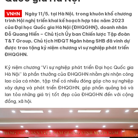
VNHN
Ngày 11/5, tại Hà Nội, trong khuôn khổ chương
trình Hội nghị triển khai kế hoạch hợp tác năm 2023
của Đại học Quốc gia Hà Nội (ĐHQGHN), doanh nhân
Đỗ Quang Hiển – Chủ tịch Ủy ban Chiến lược Tập đoàn
T&T Group, Chủ tịch HĐQT Ngân hàng SHB đã vinh dự
được trao tặng kỷ niệm chương vì sự nghiệp phát triển
ĐHQGHN.
Kỷ niệm chương “Vì sự nghiệp phát triển Đại học Quốc gia
Hà Nội” là phần thưởng của ĐHQGHN nhằm ghi nhận công
lao của cá nhân, tập thể có nhiều đóng góp cho sự nghiệp
xây dựng và phát triển ĐHQGHN, góp phần quảng bá và
lan tỏa những giá trị tốt đẹp của ĐHQGHN đến với cộng
đồng, xã hội.