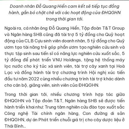
Doanh nhân Đỗ Quang Hiển cam kết sẽ tiếp tục đồng
hành, gắn bó chặt chẽ với các hoạt động của ĐHQGHN
trong thời gian tới.
Ngoài ra, cá nhân ông Đỗ Quang Hiển, Tập đoàn T&T Group
và Ngân hàng SHB cũng đã tài trợ 5 tỷ đồng cho Quỹ hoạt
động của CLB Cựu sinh viên doanh nhân, 5 tỷ đồng cho Quỹ
ươm tạo tài năng trẻ góp phần ươm tạo nghiên cứu sinh và
thực tập sinh sau tiến sĩ có năng lực nghiên cứu xuất sắc, 5
tỷ đồng để phát triển VNU Holdings, tặng hệ thống máy
lọc nước cho ký túc xá sinh viên, tài trợ cây xanh tại Hoà
Lạc và đồng hành tài trợ chương trình Hội nghị xúc tiến
đầu tư năm 2022 cùng nhiều chương trình tài trợ khác dành
cho cán bộ, giảng viên, sinh viên của ĐHQGHN.
Trong thời gian tới, nhiều chương trình hợp tác giữa
ĐHQGHN và Tập đoàn T&T, Ngân hàng SHB sẽ được tiến
hành triển khai như: Trung tâm nghiên cứu đào tạo xuất sắc
Công nghệ Tài chính ngân hàng, Con đường di sản
ĐHQGHN, dự án Phát triển chuỗi giá trị cho cây dược liệu ở
Thái Bình...