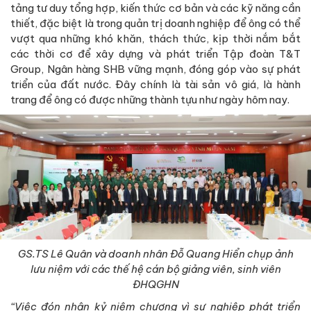
tảng tư duy tổng hợp, kiến thức cơ bản và các kỹ năng cần
thiết, đặc biệt là trong quản trị doanh nghiệp để ông có thể
vượt qua những khó khăn, thách thức, kịp thời nắm bắt
các thời cơ để xây dựng và phát triển Tập đoàn T&T
Group, Ngân hàng SHB vững mạnh, đóng góp vào sự phát
triển của đất nước. Đây chính là tài sản vô giá, là hành
trang để ông có được những thành tựu như ngày hôm nay.
GS.TS Lê Quân và doanh nhân Đỗ Quang Hiển chụp ảnh
lưu niệm với các thế hệ cán bộ giảng viên, sinh viên
ĐHQGHN
“Việc đón nhận kỷ niệm chương vì sự nghiệp phát triển