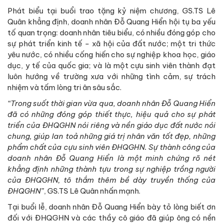
Phát biểu tại buổi trao tặng kỷ niệm chương, GS.TS Lê
Quân khẳng định, doanh nhân Đỗ Quang Hiển hội tụ ba yếu
tố quan trọng: doanh nhân tiêu biểu, có nhiều đóng góp cho
sự phát triển kinh tế - xã hội của đất nước; một tri thức
yêu nước, có nhiều cống hiến cho sự nghiệp khoa học, giáo
dục, y tế của quốc gia; và là một cựu sinh viên thành đạt
luôn hướng về trường xưa với những tình cảm, sự trách
nhiệm và tấm lòng tri ân sâu sắc.
“Trong suốt thời gian vừa qua, doanh nhân Đỗ Quang Hiển
đã có những đóng góp thiết thực, hiệu quả cho sự phát
triển của ĐHQGHN nói riêng và nền giáo dục đất nước nói
chung, giúp lan toả những giá trị nhân văn tốt đẹp, những
phẩm chất của cựu sinh viên ĐHQGHN. Sự thành công của
doanh nhân Đỗ Quang Hiển là một minh chứng rõ nét
khẳng định những thành tựu trong sự nghiệp trồng người
của ĐHQGHN, tô thắm thêm bề dày truyền thống của
ĐHQGHN”
, GS.TS Lê Quân nhấn mạnh.
Tại buổi lễ, doanh nhân Đỗ Quang Hiển bày tỏ lòng biết ơn
đối với ĐHQGHN và các thầy cô giáo đã giúp ông có nền