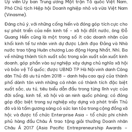
Uỷ viên Ủy ban Trung ương Mặt trận Tổ quốc Việt Nam,
Phó Chủ tịch Hiệp hội Doanh nghiệp nhỏ và vừa Việt Nam
(Vinasme).
Đáng chú ý, với những cống hiến và đóng góp tích cực cho
sự phát triển của nền kinh tế - xã hội đất nước, ông Đỗ
Quang Hiển cũng là một trong số ít các doanh nhân của
khối kinh tế tư nhân vinh dự được Lãnh đạo Đảng và Nhà
nước trao tặng Huân chương Lao động Hạng Nhất, Nhì, Ba
về những thành tích xuất sắc trong sản xuất sản xuất kinh
doanh, góp phần vào sự nghiệp xây dựng chủ nghĩa xã hội
và bảo vệ Tổ quốc; được UBND TP Hà Nội vinh danh Công
dân Thủ đô ưu tú năm 2018 – danh hiệu cao quý của thành
phố dành tôn vinh những cá nhân có thành tích đặc biệt
xuất sắc, ưu tú, tiêu biểu dẫn đầu trong từng lĩnh vực của
đời sống, kinh tế, xã hội và an ninh quốc phòng; có đóng
góp đặc biệt trong sự nghiệp xây dựng và phát triển Thủ
đô và là tấm gương sáng có sức lan tỏa trong cộng đồng xã
hội; và được tổ chức Enterprise Asia - tổ chức phi chính
phủ hàng đầu Châu Á trao tặng giải thưởng Doanh nhân
Châu Á 2017 (Asia Pacific Entrepreneurship Awards –