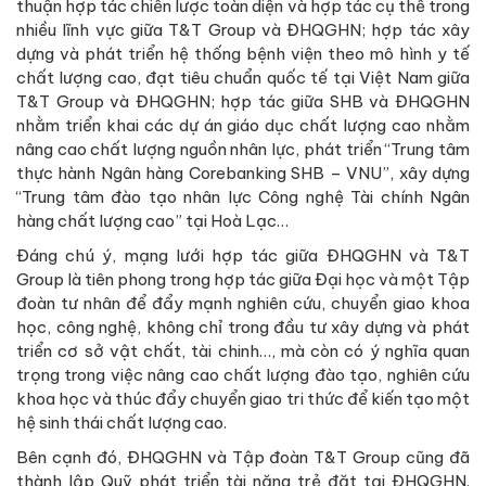
thuận hợp tác chiến lược toàn diện và hợp tác cụ thể trong
nhiều lĩnh vực giữa T&T Group và ĐHQGHN; hợp tác xây
dựng và phát triển hệ thống bệnh viện theo mô hình y tế
chất lượng cao, đạt tiêu chuẩn quốc tế tại Việt Nam giữa
T&T Group và ĐHQGHN; hợp tác giữa SHB và ĐHQGHN
nhằm triển khai các dự án giáo dục chất lượng cao nhằm
nâng cao chất lượng nguồn nhân lực, phát triển “Trung tâm
thực hành Ngân hàng Corebanking SHB – VNU”, xây dựng
“Trung tâm đào tạo nhân lực Công nghệ Tài chính Ngân
hàng chất lượng cao” tại Hoà Lạc…
Đáng chú ý, mạng lưới hợp tác giữa ĐHQGHN và T&T
Group là tiên phong trong hợp tác giữa Đại học và một Tập
đoàn tư nhân để đẩy mạnh nghiên cứu, chuyển giao khoa
học, công nghệ, không chỉ trong đầu tư xây dựng và phát
triển cơ sở vật chất, tài chinh…, mà còn có ý nghĩa quan
trọng trong việc nâng cao chất lượng đào tạo, nghiên cứu
khoa học và thúc đẩy chuyển giao tri thức để kiến tạo một
hệ sinh thái chất lượng cao.
Bên cạnh đó, ĐHQGHN và Tập đoàn T&T Group cũng đã
thành lập Quỹ phát triển tài năng trẻ đặt tại ĐHQGHN.