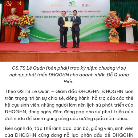
GS.TS Lê Quân (bên phải) trao kỷ niệm chương vì sự
nghiệp phát triển ĐHQGHN cho doanh nhân Đỗ Quang
Hiển.
Theo GS.TS Lê Quân – Giám đốc ĐHQGHN, ĐHQGHN luôn
trân trọng, tri ân sự chia sẻ, đồng hành, hỗ trợ của các thế
hệ cựu sinh viên, những người làm nên lịch sử phát triển của
ĐHQGHN, đang ngày đêm đóng góp cho sự phát triển của
đất nước để sánh ngang cùng các cường quốc năm châu.
Bên cạnh đó, tập thể lãnh đạo, cán bộ, giảng viên, sinh viên
của ĐHQGHN cũng đang nỗ lực phấn đấu để ĐHQGHN