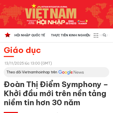
HỘI NHẬP QUỐC TẾ
THỰC TIỄN KINH NGHIỆM
CHÍNH SÁ
Giáo dục
13/11/2025 lúc 13:00 (GMT)
Theo dõi Vietnamhoinhap trên
Đoàn Thị Điểm Symphony –
Khởi đầu mới trên nền tảng
niềm tin hơn 30 năm