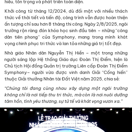
hiểu, tôn trọng và phát triển toàn diện.
Khởi công từ tháng 12/2024, dù đối mặt với nhiều thách
thức về thời tiết và tiến độ, công trình vẫn được hoàn thiện
ấn tượng chỉ sau hơn 8 tháng thi công. Ngày 2/8/2025, ngôi
trường rộn ràng đón khóa học sinh đầu tiên – những “công
dân tiên phong” của Symphony, mang trong mình khát
vọng chinh phục tri thức và lan tỏa những giá trị tốt đẹp.
Nhà giáo Nhân dân Nguyễn Thị Hiền – một trong những
người sáng lập Hệ thống Giáo dục Đoàn Thị Điểm, hiện là
Chủ tịch Hội đồng Quản trị trường Liên cấp Đoàn Thị Điểm
Symphony– người vừa được vinh danh Giải “Cống hiến”
thuộc Giải thưởng Nhân tài Đất Việt năm 2025, chia sẻ:
“Chúng tôi đang cùng nhau xây dựng một ngôi trường
không chỉ là nơi tiếp thu tri thức, mà còn là nơi nuôi dưỡng
tâm hồn, tình yêu thương, sự tử tế và khát vọng vươn xa.”