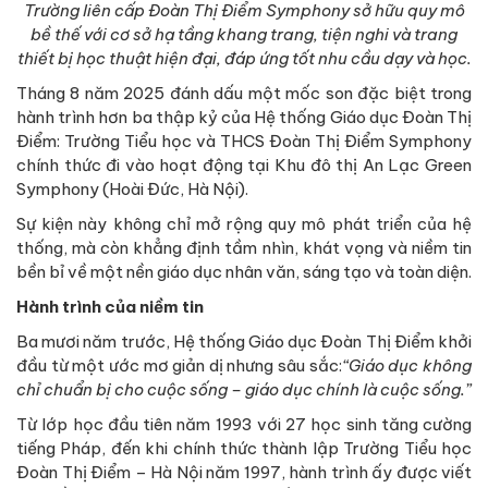
Trường liên cấp Đoàn Thị Điểm Symphony sở hữu quy mô
bề thế với cơ sở hạ tầng khang trang, tiện nghi và trang
thiết bị học thuật hiện đại, đáp ứng tốt nhu cầu dạy và học.
Tháng 8 năm 2025 đánh dấu một mốc son đặc biệt trong
hành trình hơn ba thập kỷ của Hệ thống Giáo dục Đoàn Thị
Điểm: Trường Tiểu học và THCS Đoàn Thị Điểm Symphony
chính thức đi vào hoạt động tại Khu đô thị An Lạc Green
Symphony (Hoài Đức, Hà Nội).
Sự kiện này không chỉ mở rộng quy mô phát triển của hệ
thống, mà còn khẳng định tầm nhìn, khát vọng và niềm tin
bền bỉ về một nền giáo dục nhân văn, sáng tạo và toàn diện.
Hành trình của niềm tin
Ba mươi năm trước, Hệ thống Giáo dục Đoàn Thị Điểm khởi
đầu từ một ước mơ giản dị nhưng sâu sắc:
“Giáo dục không
chỉ chuẩn bị cho cuộc sống – giáo dục chính là cuộc sống.”
Từ lớp học đầu tiên năm 1993 với 27 học sinh tăng cường
tiếng Pháp, đến khi chính thức thành lập Trường Tiểu học
Đoàn Thị Điểm – Hà Nội năm 1997, hành trình ấy được viết