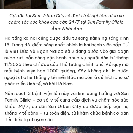
Cư dân tại Sun Urban City sẽ được trải nghiệm dịch vụ
chăm sóc sức khỏe cao cấp 24/7 tại Sun Family Clinic.
Ảnh: Nhật Anh
Hạ tầng xã hội cũng được đầu tư song hành hạ tầng kinh
tế. Trong đó, điểm sáng nhất chính là hai bệnh viện cấp TƯ
là Việt Đức và Bạch Mai cơ sở 2 đang bước vào giai đoạn
nước rút, sẵn sàng vận hành phục vụ người dân từ tháng
11/2025 theo chỉ đạo của Thủ tướng Chính phủ. Với quy mô
mỗi bệnh viện hơn 1.000 giường, đây không chỉ là bước
ngoặt cho hệ thống y tế miền Bắc mà còn là cú hích cho sự
phát triển kinh tế, xã hội Hà Nam.
Nằm cách 2 bệnh viện lớn này vài km, cộng hưởng với Sun
Family Clinic - cơ sở y tế cung cấp dịch vụ chăm sóc sức
khỏe 24/7, cư dân Sun Urban City sẽ được tiếp cận hệ
thống y tế công - tư toàn diện, từ khám chữa bệnh cơ bản
đến điều trị chuyên sâu.