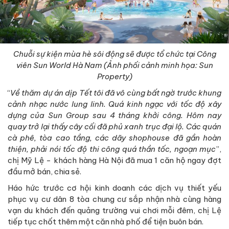
Chuỗi sự kiện mùa hè sôi động sẽ được tổ chức tại Công
viên Sun World Hà Nam (Ảnh phối cảnh minh họa: Sun
Property)
“
Về thăm dự án dịp Tết tôi đã vô cùng bất ngờ trước khung
cảnh nhạc nước lung linh. Quá kinh ngạc với tốc độ xây
dựng của Sun Group sau 4 tháng khởi công. Hôm nay
quay trở lại thấy cây cối đã phủ xanh trục đại lộ. Các quán
cà phê, tòa cao tầng, các dãy shophouse đã gần hoàn
thiện, phải nói tốc độ thi công quá thần tốc, ngoạn mục
”,
chị Mỹ Lệ - khách hàng Hà Nội đã mua 1 căn hộ ngay đợt
đầu mở bán, chia sẻ.
Háo hức trước cơ hội kinh doanh các dịch vụ thiết yếu
phục vụ cư dân 8 tòa chung cư sắp nhận nhà cùng hàng
vạn du khách đến quảng trường vui chơi mỗi đêm, chị Lệ
tiếp tục chốt thêm một căn nhà phố để tiện buôn bán.