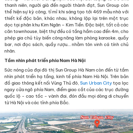
thanh niên, người già đến người thành đạt, Sun Group còn
thể hiện sự kỳ công, tỉ mỉ khi sáng tạo tới 469 mẫu nhà với
thiết kế độc bản, khác nhau, không lặp lại trên một trục
dọc tại phân khu Kim Ngân – Kim Tiền. Đặc biệt, tất cả các
căn townhouse, biệt thự đều có tầng hầm cao đến 4m, cho
phép gia chủ tùy biến công năng làm phòng karaoke, quầy
bar, nơi đọc sách, quầy rượu… nhằm tôn vinh cá tính chủ
nhân.
Tầm nhìn phát triển phía Nam Hà Nội
Sức nóng của đại đô thị Sun Group Hà Nam còn đến từ tầm
nhìn phát triển hạ tầng, kinh tế phía Nam Hà Nội. Trên bản
đồ giao thông kết nối Vùng Thủ đô,
Sun Urban City
tọa lạc
ngay cửa ngõ phía Nam, điểm giao cắt của các trục đường
quốc lộ - cao tốc - vành đai, đón đầu mọi dòng di chuyển
từ Hà Nội và các tỉnh phía Bắc.