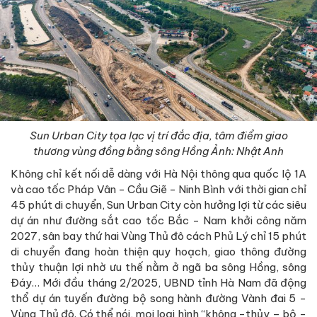
Sun Urban City tọa lạc vị trí đắc địa, tâm điểm giao
thương vùng đồng bằng sông Hồng Ảnh: Nhật Anh
Không chỉ kết nối dễ dàng với Hà Nội thông qua quốc lộ 1A
và cao tốc Pháp Vân - Cầu Giẽ - Ninh Bình với thời gian chỉ
45 phút di chuyển, Sun Urban City còn hưởng lợi từ các siêu
dự án như đường sắt cao tốc Bắc - Nam khởi công năm
2027, sân bay thứ hai Vùng Thủ đô cách Phủ Lý chỉ 15 phút
di chuyển đang hoàn thiện quy hoạch, giao thông đường
thủy thuận lợi nhờ ưu thế nằm ở ngã ba sông Hồng, sông
Đáy… Mới đầu tháng 2/2025, UBND tỉnh Hà Nam đã động
thổ dự án tuyến đường bộ song hành đường Vành đai 5 -
Vùng Thủ đô. Có thể nói, mọi loại hình “không -thủy – bộ -