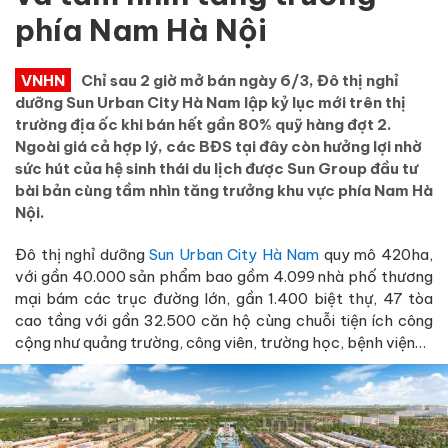
phía Nam Hà Nội
VNHN
Chỉ sau 2 giờ mở bán ngày 6/3, Đô thị nghỉ
dưỡng Sun Urban City Hà Nam lập kỷ lục mới trên thị
trường địa ốc khi bán hết gần 80% quỹ hàng đợt 2.
Ngoài giá cả hợp lý, các BĐS tại đây còn hưởng lợi nhờ
sức hút của hệ sinh thái du lịch được Sun Group đầu tư
bài bản cùng tầm nhìn tăng trưởng khu vực phía Nam Hà
Nội.
Đô thị nghỉ dưỡng
Sun Urban City Hà Nam
quy mô 420ha,
với gần 40.000 sản phẩm bao gồm 4.099 nhà phố thương
mại bám các trục đường lớn, gần 1.400 biệt thự, 47 tòa
cao tầng với gần 32.500 căn hộ cùng chuỗi tiện ích công
cộng như quảng trường, công viên, trường học, bệnh viện…