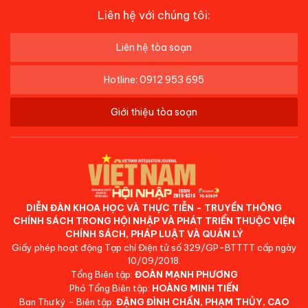
Liên hệ với chúng tôi:
Liên hệ tòa soạn
Hotline: 0912 953 695
Giới thiệu tòa soạn
DIỄN ĐÀN KHOA HỌC VÀ THỰC TIỄN - TRUYỀN THÔNG
CHÍNH SÁCH TRONG HỘI NHẬP VÀ PHÁT TRIỂN THUỘC VIỆN
CHÍNH SÁCH, PHÁP LUẬT VÀ QUẢN LÝ
Giấy phép hoạt động Tạp chí Điện tử số 329/GP-BTTTT cấp ngày
10/09/2018.
Tổng Biên tập:
ĐOÀN MẠNH PHƯƠNG
Phó Tổng Biên tập:
HOÀNG MINH TIẾN
Ban Thư ký - Biên tập:
ĐẶNG ĐÌNH CHẤN, PHẠM THỦY, CAO