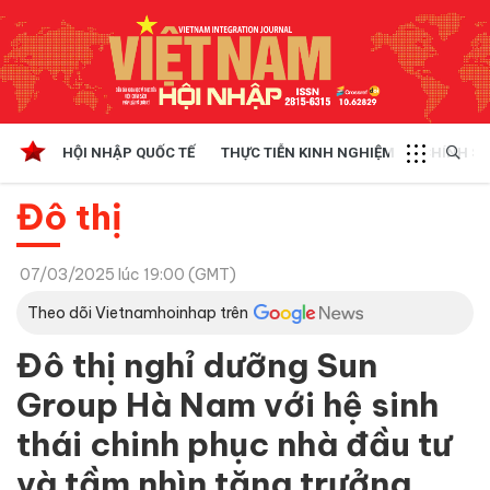
HỘI NHẬP QUỐC TẾ
THỰC TIỄN KINH NGHIỆM
CHÍNH SÁ
Đô thị
07/03/2025 lúc 19:00 (GMT)
Theo dõi Vietnamhoinhap trên
Đô thị nghỉ dưỡng Sun
Group Hà Nam với hệ sinh
thái chinh phục nhà đầu tư
và tầm nhìn tăng trưởng