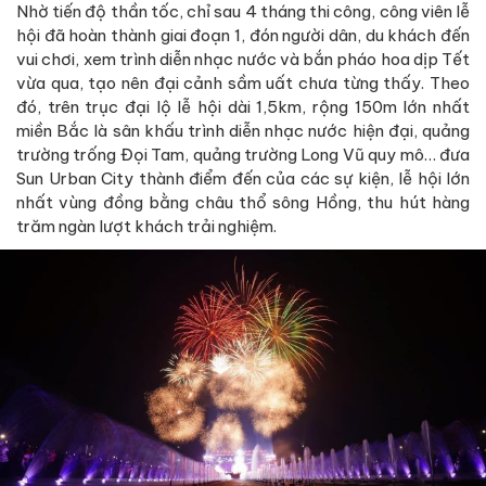
Nhờ tiến độ thần tốc, chỉ sau 4 tháng thi công, công viên lễ
hội đã hoàn thành giai đoạn 1, đón người dân, du khách đến
vui chơi, xem trình diễn nhạc nước và bắn pháo hoa dịp Tết
vừa qua, tạo nên đại cảnh sầm uất chưa từng thấy. Theo
đó, trên trục đại lộ lễ hội dài 1,5km, rộng 150m lớn nhất
miền Bắc là sân khấu trình diễn nhạc nước hiện đại, quảng
trường trống Đọi Tam, quảng trường Long Vũ quy mô… đưa
Sun Urban City thành điểm đến của các sự kiện, lễ hội lớn
nhất vùng đồng bằng châu thổ sông Hồng, thu hút hàng
trăm ngàn lượt khách trải nghiệm.