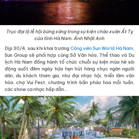
Trục đại lộ lễ hội bừng sáng trong sự kiện chào xuân Ất Tỵ
của tỉnh Hà Nam. Ảnh Nhật Anh
Dịp 30/4, sau khi khai trương
Công viên Sun World Hà Nam
,
Sun Group sẽ phối hợp cùng Sở Văn hóa, Thể thao và Du
lịch Hà Nam đồng hành tổ chức chuỗi sự kiện mùa hè sôi
động suốt đêm ngày hứa hẹn hút hàng chục ngàn người
dân, du khách tham gia, như đại nhạc hội, triển lãm văn
hóa, chợ Vui Fest, chương trình bắn pháo hoa mỗi tuần,
các show ca nhạc hấp dẫn…