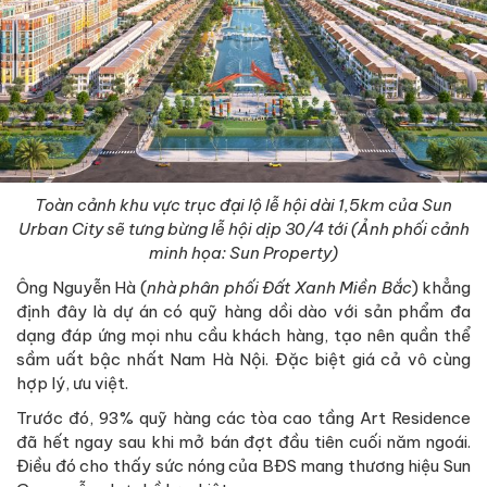
Toàn cảnh khu vực trục đại lộ lễ hội dài 1,5km của Sun
Urban City sẽ tưng bừng lễ hội dịp 30/4 tới (Ảnh phối cảnh
minh họa: Sun Property)
Ông Nguyễn Hà (
nhà phân phối Đất Xanh Miền Bắc
) khẳng
định đây là dự án có quỹ hàng dồi dào với sản phẩm đa
dạng đáp ứng mọi nhu cầu khách hàng, tạo nên quần thể
sầm uất bậc nhất Nam Hà Nội. Đặc biệt giá cả vô cùng
hợp lý, ưu việt.
Trước đó, 93% quỹ hàng các tòa cao tầng Art Residence
đã hết ngay sau khi mở bán đợt đầu tiên cuối năm ngoái.
Điều đó cho thấy sức nóng của BĐS mang thương hiệu Sun