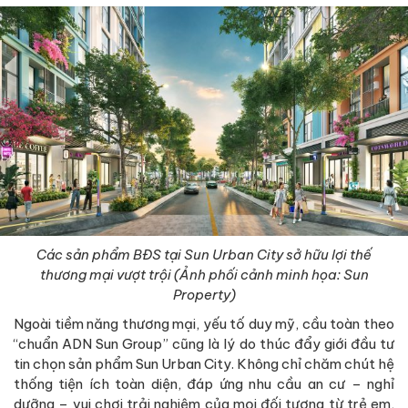
Các sản phẩm BĐS tại Sun Urban City sở hữu lợi thế
thương mại vượt trội (Ảnh phối cảnh minh họa: Sun
Property)
Ngoài tiềm năng thương mại, yếu tố duy mỹ, cầu toàn theo
“chuẩn ADN Sun Group” cũng là lý do thúc đẩy giới đầu tư
tin chọn sản phẩm Sun Urban City. Không chỉ chăm chút hệ
thống tiện ích toàn diện, đáp ứng nhu cầu an cư – nghỉ
dưỡng – vui chơi trải nghiệm của mọi đối tượng từ trẻ em,