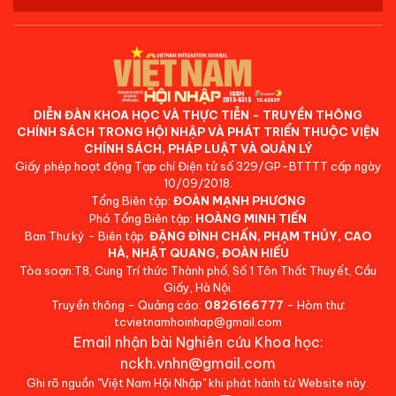
DIỄN ĐÀN KHOA HỌC VÀ THỰC TIỄN - TRUYỀN THÔNG
CHÍNH SÁCH TRONG HỘI NHẬP VÀ PHÁT TRIỂN THUỘC VIỆN
CHÍNH SÁCH, PHÁP LUẬT VÀ QUẢN LÝ
Giấy phép hoạt động Tạp chí Điện tử số 329/GP-BTTTT cấp ngày
10/09/2018.
Tổng Biên tập:
ĐOÀN MẠNH PHƯƠNG
Phó Tổng Biên tập:
HOÀNG MINH TIẾN
Ban Thư ký - Biên tập:
ĐẶNG ĐÌNH CHẤN, PHẠM THỦY, CAO
HÀ, NHẬT QUANG, ĐOÀN HIẾU
Tòa soạn:T8, Cung Trí thức Thành phố, Số 1 Tôn Thất Thuyết, Cầu
Giấy, Hà Nội.
Truyền thông - Quảng cáo:
0826166777
- Hòm thư:
tcvietnamhoinhap@gmail.com
Email nhận bài Nghiên cứu Khoa học:
nckh.vnhn@gmail.com
Ghi rõ nguồn "Việt Nam Hội Nhập" khi phát hành từ Website này.