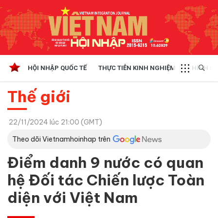
HỘI NHẬP QUỐC TẾ
THỰC TIỄN KINH NGHIỆM
CHÍNH SÁ
Thế giới
22/11/2024 lúc 21:00 (GMT)
Theo dõi Vietnamhoinhap trên
Điểm danh 9 nước có quan
hệ Đối tác Chiến lược Toàn
diện với Việt Nam