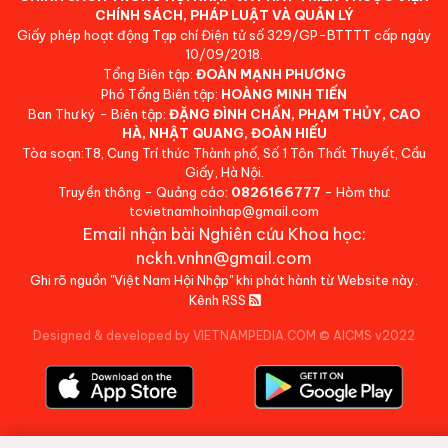
CHÍNH SÁCH, PHÁP LUẬT VÀ QUẢN LÝ
Giấy phép hoạt động Tạp chí Điện tử số 329/GP-BTTTT cấp ngày
10/09/2018.
Tổng Biên tập:
ĐOÀN MẠNH PHƯƠNG
Phó Tổng Biên tập:
HOÀNG MINH TIẾN
Ban Thư ký - Biên tập:
ĐẶNG ĐÌNH CHẤN, PHẠM THỦY, CAO
HÀ, NHẬT QUANG, ĐOÀN HIẾU
Tòa soạn:T8, Cung Trí thức Thành phố, Số 1 Tôn Thất Thuyết, Cầu
Giấy, Hà Nội.
Truyền thông - Quảng cáo:
0826166777
- Hòm thư:
tcvietnamhoinhap@gmail.com
Email nhận bài Nghiên cứu Khoa học:
nckh.vnhn@gmail.com
Ghi rõ nguồn "Việt Nam Hội Nhập" khi phát hành từ Website này.
Kênh RSS
Designed & developed by VIETNAMPEDIA.COM
©
AICMS v2022