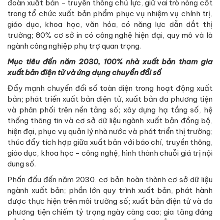
đoàn xuất bản - truyền thông chủ lực, giữ vai trò nòng cốt
trong tổ chức xuất bản phẩm phục vụ nhiệm vụ chính trị,
giáo dục, khoa học, văn hóa, có năng lực dẫn dắt thị
trường; 80% cơ sở in có công nghệ hiện đại, quy mô và là
ngành công nghiệp phụ trợ quan trọng.
Mục tiêu đến năm 2030, 100% nhà xuất bản tham gia
xuất bản điện tử và ứng dụng chuyển đổi số
Đẩy mạnh chuyển đổi số toàn diện trong hoạt động xuất
bản; phát triển xuất bản điện tử, xuất bản đa phương tiện
và phân phối trên nền tảng số; xây dựng hạ tầng số, hệ
thống thông tin và cơ sở dữ liệu ngành xuất bản đồng bộ,
hiện đại, phục vụ quản lý nhà nước và phát triển thị trường;
thúc đẩy tích hợp giữa xuất bản với báo chí, truyền thông,
giáo dục, khoa học - công nghệ, hình thành chuỗi giá trị nội
dung số.
Phấn đấu đến năm 2030, cơ bản hoàn thành cơ sở dữ liệu
ngành xuất bản; phần lớn quy trình xuất bản, phát hành
được thực hiện trên môi trường số; xuất bản điện tử và đa
phương tiện chiếm tỷ trọng ngày càng cao; gia tăng đáng