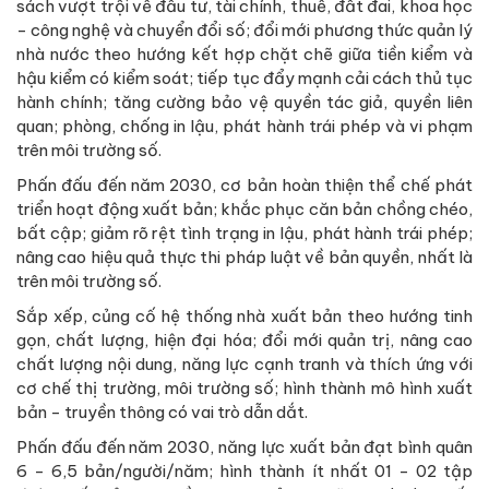
sách vượt trội về đầu tư, tài chính, thuế, đất đai, khoa học
- công nghệ và chuyển đổi số; đổi mới phương thức quản lý
nhà nước theo hướng kết hợp chặt chẽ giữa tiền kiểm và
hậu kiểm có kiểm soát; tiếp tục đẩy mạnh cải cách thủ tục
hành chính; tăng cường bảo vệ quyền tác giả, quyền liên
quan; phòng, chống in lậu, phát hành trái phép và vi phạm
trên môi trường số.
Phấn đấu đến năm 2030, cơ bản hoàn thiện thể chế phát
triển hoạt động xuất bản; khắc phục căn bản chồng chéo,
bất cập; giảm rõ rệt tình trạng in lậu, phát hành trái phép;
nâng cao hiệu quả thực thi pháp luật về bản quyền, nhất là
trên môi trường số.
Sắp xếp, củng cố hệ thống nhà xuất bản theo hướng tinh
gọn, chất lượng, hiện đại hóa; đổi mới quản trị, nâng cao
chất lượng nội dung, năng lực cạnh tranh và thích ứng với
cơ chế thị trường, môi trường số; hình thành mô hình xuất
bản - truyền thông có vai trò dẫn dắt.
Phấn đấu đến năm 2030, năng lực xuất bản đạt bình quân
6 - 6,5 bản/người/năm; hình thành ít nhất 01 - 02 tập