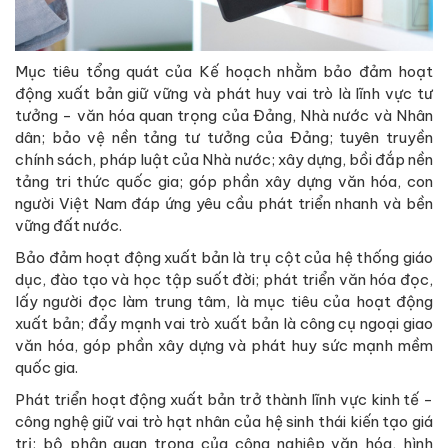
Mục tiêu tổng quát của Kế hoạch nhằm bảo đảm hoạt
động xuất bản giữ vững và phát huy vai trò là lĩnh vực tư
tưởng - văn hóa quan trọng của Đảng, Nhà nước và Nhân
dân; bảo vệ nền tảng tư tưởng của Đảng; tuyên truyền
chính sách, pháp luật của Nhà nước; xây dựng, bồi đắp nền
tảng tri thức quốc gia; góp phần xây dựng văn hóa, con
người Việt Nam đáp ứng yêu cầu phát triển nhanh và bền
vững đất nước.
Bảo đảm hoạt động xuất bản là trụ cột của hệ thống giáo
dục, đào tạo và học tập suốt đời; phát triển văn hóa đọc,
lấy người đọc làm trung tâm, là mục tiêu của hoạt động
xuất bản; đẩy mạnh vai trò xuất bản là công cụ ngoại giao
văn hóa, góp phần xây dựng và phát huy sức mạnh mềm
quốc gia.
Phát triển hoạt động xuất bản trở thành lĩnh vực kinh tế -
công nghệ giữ vai trò hạt nhân của hệ sinh thái kiến tạo giá
trị; bộ phận quan trọng của công nghiệp văn hóa, hình