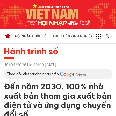
HỘI NHẬP QUỐC TẾ
THỰC TIỄN KINH NGHIỆM
CHÍNH SÁ
Hành trình số
15/06/2026 lúc 20:00 (GMT)
Theo dõi Vietnamhoinhap trên
Đến năm 2030, 100% nhà
xuất bản tham gia xuất bản
điện tử và ứng dụng chuyển
đổi số