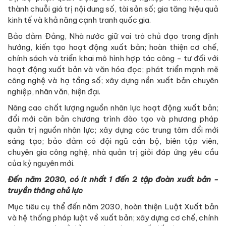
thành chuỗi giá trị nội dung số, tài sản số; gia tăng hiệu quả
kinh tế và khả năng cạnh tranh quốc gia.
Bảo đảm Đảng, Nhà nước giữ vai trò chủ đạo trong định
hướng, kiến tạo hoạt động xuất bản; hoàn thiện cơ chế,
chính sách và triển khai mô hình hợp tác công - tư đối với
hoạt động xuất bản và văn hóa đọc; phát triển mạnh mẽ
công nghệ và hạ tầng số; xây dựng nền xuất bản chuyên
nghiệp, nhân văn, hiện đại.
Nâng cao chất lượng nguồn nhân lực hoạt động xuất bản;
đổi mới căn bản chương trình đào tạo và phương pháp
quản trị nguồn nhân lực; xây dựng các trung tâm đổi mới
sáng tạo; bảo đảm có đội ngũ cán bộ, biên tập viên,
chuyên gia công nghệ, nhà quản trị giỏi đáp ứng yêu cầu
của kỷ nguyên mới.
Đến năm 2030, có ít nhất 1 đến 2 tập đoàn xuất bản -
truyền thông chủ lực
Mục tiêu cụ thể đến năm 2030, hoàn thiện Luật Xuất bản
và hệ thống pháp luật về xuất bản; xây dựng cơ chế, chính