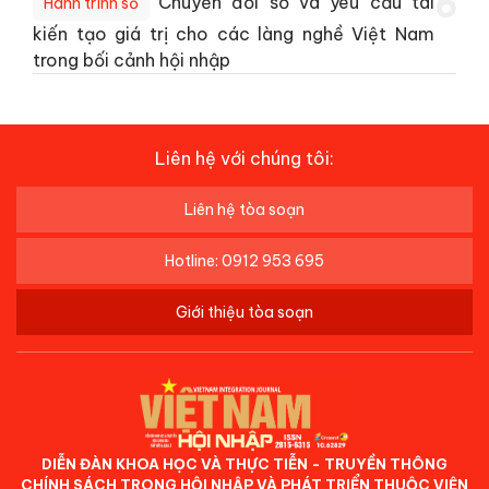
6
Chuyển đổi số và yêu cầu tái
Hành trình số
kiến tạo giá trị cho các làng nghề Việt Nam
trong bối cảnh hội nhập
Liên hệ với chúng tôi:
Liên hệ tòa soạn
Hotline: 0912 953 695
Giới thiệu tòa soạn
DIỄN ĐÀN KHOA HỌC VÀ THỰC TIỄN - TRUYỀN THÔNG
CHÍNH SÁCH TRONG HỘI NHẬP VÀ PHÁT TRIỂN THUỘC VIỆN