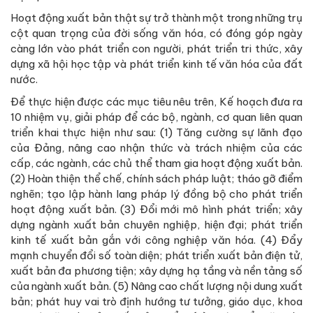
Hoạt động xuất bản thật sự trở thành một trong những trụ
cột quan trọng của đời sống văn hóa, có đóng góp ngày
càng lớn vào phát triển con người, phát triển tri thức, xây
dựng xã hội học tập và phát triển kinh tế văn hóa của đất
nước.
Để thực hiện được các mục tiêu nêu trên, Kế hoạch đưa ra
10 nhiệm vụ, giải pháp để các bộ, ngành, cơ quan liên quan
triển khai thực hiện như sau: (1) Tăng cường sự lãnh đạo
của Đảng, nâng cao nhận thức và trách nhiệm của các
cấp, các ngành, các chủ thể tham gia hoạt động xuất bản.
(2) Hoàn thiện thể chế, chính sách pháp luật; tháo gỡ điểm
nghẽn; tạo lập hành lang pháp lý đồng bộ cho phát triển
hoạt động xuất bản. (3) Đổi mới mô hình phát triển; xây
dựng ngành xuất bản chuyên nghiệp, hiện đại; phát triển
kinh tế xuất bản gắn với công nghiệp văn hóa. (4) Đẩy
mạnh chuyển đổi số toàn diện; phát triển xuất bản điện tử,
xuất bản đa phương tiện; xây dựng hạ tầng và nền tảng số
của ngành xuất bản. (5) Nâng cao chất lượng nội dung xuất
bản; phát huy vai trò định hướng tư tưởng, giáo dục, khoa