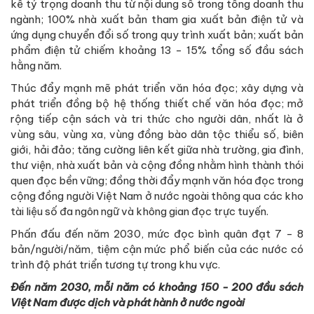
kể tỷ trọng doanh thu từ nội dung số trong tổng doanh thu
ngành; 100% nhà xuất bản tham gia xuất bản điện tử và
ứng dụng chuyển đổi số trong quy trình xuất bản; xuất bản
phẩm điện tử chiếm khoảng 13 - 15% tổng số đầu sách
hằng năm.
Thúc đẩy mạnh mẽ phát triển văn hóa đọc; xây dựng và
phát triển đồng bộ hệ thống thiết chế văn hóa đọc; mở
rộng tiếp cận sách và tri thức cho người dân, nhất là ở
vùng sâu, vùng xa, vùng đồng bào dân tộc thiểu số, biên
giới, hải đảo; tăng cường liên kết giữa nhà trường, gia đình,
thư viện, nhà xuất bản và cộng đồng nhằm hình thành thói
quen đọc bền vững; đồng thời đẩy mạnh văn hóa đọc trong
cộng đồng người Việt Nam ở nước ngoài thông qua các kho
tài liệu số đa ngôn ngữ và không gian đọc trực tuyến.
Phấn đấu đến năm 2030, mức đọc bình quân đạt 7 - 8
bản/người/năm, tiệm cận mức phổ biến của các nước có
trình độ phát triển tương tự trong khu vực.
Đến năm 2030, mỗi năm có khoảng 150 - 200 đầu sách
Việt Nam được dịch và phát hành ở nước ngoài