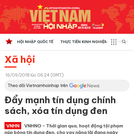
HỘI NHẬP QUỐC TẾ
THỰC TIỄN KINH NGHIỆM
CHÍNH SÁ
Xã hội
16/09/2018 lúc 06:24 (GMT)
Theo dõi Vietnamhoinhap trên
Đẩy mạnh tín dụng chính
sách, xóa tín dụng đen
VNHN
VNHNO - Thời gian qua, hoạt động tội phạm
núp bóng tín dụng đen, cho vay nặng lãi đang ngày