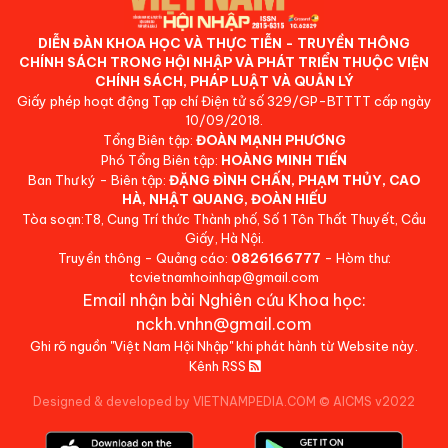
DIỄN ĐÀN KHOA HỌC VÀ THỰC TIỄN - TRUYỀN THÔNG
CHÍNH SÁCH TRONG HỘI NHẬP VÀ PHÁT TRIỂN THUỘC VIỆN
CHÍNH SÁCH, PHÁP LUẬT VÀ QUẢN LÝ
Giấy phép hoạt động Tạp chí Điện tử số 329/GP-BTTTT cấp ngày
10/09/2018.
Tổng Biên tập:
ĐOÀN MẠNH PHƯƠNG
Phó Tổng Biên tập:
HOÀNG MINH TIẾN
Ban Thư ký - Biên tập:
ĐẶNG ĐÌNH CHẤN, PHẠM THỦY, CAO
HÀ, NHẬT QUANG, ĐOÀN HIẾU
Tòa soạn:T8, Cung Trí thức Thành phố, Số 1 Tôn Thất Thuyết, Cầu
Giấy, Hà Nội.
Truyền thông - Quảng cáo:
0826166777
- Hòm thư:
tcvietnamhoinhap@gmail.com
Email nhận bài Nghiên cứu Khoa học:
nckh.vnhn@gmail.com
Ghi rõ nguồn "Việt Nam Hội Nhập" khi phát hành từ Website này.
Kênh RSS
Designed & developed by VIETNAMPEDIA.COM
©
AICMS v2022