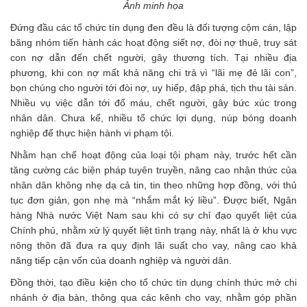
Ảnh minh họa
Đứng đầu các tổ chức tín dụng đen đều là đối tượng cộm cán, lập
băng nhóm tiến hành các hoạt động siết nợ, đòi nợ thuê, truy sát
con nợ dẫn đến chết người, gây thương tích. Tại nhiều địa
phương, khi con nợ mất khả năng chi trả vì “lãi mẹ đẻ lãi con”,
bọn chúng cho người tới đòi nợ, uy hiếp, đập phá, tịch thu tài sản.
Nhiều vụ việc dẫn tới đổ máu, chết người, gây bức xúc trong
nhân dân. Chưa kể, nhiều tổ chức lợi dụng, núp bóng doanh
nghiệp để thực hiện hành vi phạm tội.
Nhằm hạn chế hoạt động của loại tội phạm này, trước hết cần
tăng cường các biện pháp tuyên truyền, nâng cao nhận thức của
nhân dân không nhẹ dạ cả tin, tin theo những hợp đồng, với thủ
tục đơn giản, gọn nhẹ mà “nhắm mắt ký liều”. Được biết, Ngân
hàng Nhà nước Việt Nam sau khi có sự chỉ đạo quyết liệt của
Chính phủ, nhằm xử lý quyết liệt tình trạng này, nhất là ở khu vực
nông thôn đã đưa ra quy định lãi suất cho vay, nâng cao khả
năng tiếp cận vốn của doanh nghiệp và người dân.
Đồng thời, tạo điều kiện cho tổ chức tín dụng chính thức mở chi
nhánh ở địa bàn, thông qua các kênh cho vay, nhằm góp phần