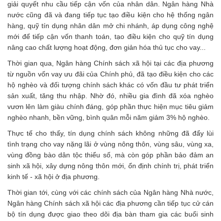
giải quyết nhu cầu tiếp cận vốn của nhân dân. Ngân hàng Nhà
nước cũng đã và đang tiếp tục tạo điều kiện cho hệ thống ngân
hàng, quỹ tín dụng nhân dân mở chi nhánh, áp dụng công nghệ
mới để tiếp cận vốn thanh toán, tạo điều kiện cho quỹ tín dụng
nâng cao chất lượng hoạt động, đơn giản hóa thủ tục cho vay...
Thời gian qua, Ngân hàng Chính sách xã hội tại các địa phương
từ nguồn vốn vay ưu đãi của Chính phủ, đã tạo điều kiện cho các
hộ nghèo và đối tượng chính sách khác có vốn đầu tư phát triển
sản xuất, tăng thu nhập. Nhờ đó, nhiều gia đình đã xóa nghèo
vươn lên làm giàu chính đáng, góp phần thực hiện mục tiêu giảm
nghèo nhanh, bền vững, bình quân mỗi năm giảm 3% hộ nghèo.
Thực tế cho thấy, tín dụng chính sách không những đã đẩy lùi
tình trạng cho vay nặng lãi ở vùng nông thôn, vùng sâu, vùng xa,
vùng đồng bào dân tộc thiểu số, mà còn góp phần bảo đảm an
sinh xã hội, xây dựng nông thôn mới, ổn định chính trị, phát triển
kinh tế - xã hội ở địa phương.
Thời gian tới, cùng với các chính sách của Ngân hàng Nhà nước,
Ngân hàng Chính sách xã hội các địa phương cần tiếp tục cử cán
bộ tín dụng được giao theo dõi địa bàn tham gia các buổi sinh