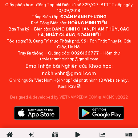
Giấy phép hoạt động Tạp chí Điện tử số 329/GP-BTTTT cấp ngày
10/09/2018.
Tổng Biên tập:
ĐOÀN MẠNH PHƯƠNG
Phó Tổng Biên tập:
HOÀNG MINH TIẾN
Ban Thư ký - Biên tập:
ĐẶNG ĐÌNH CHẤN, PHẠM THỦY, CAO
HÀ, NHẬT QUANG, ĐOÀN HIẾU
Tòa soạn:T8, Cung Trí thức Thành phố, Số 1 Tôn Thất Thuyết, Cầu
Giấy, Hà Nội.
Truyền thông - Quảng cáo:
0826166777
- Hòm thư:
tcvietnamhoinhap@gmail.com
Email nhận bài Nghiên cứu Khoa học:
nckh.vnhn@gmail.com
Ghi rõ nguồn "Việt Nam Hội Nhập" khi phát hành từ Website này.
Kênh RSS
Designed & developed by VIETNAMPEDIA.COM
©
AICMS v2022