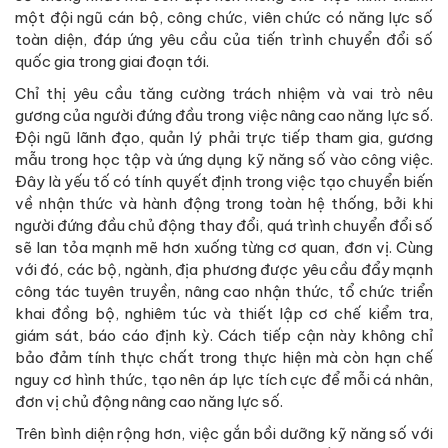
một đội ngũ cán bộ, công chức, viên chức có năng lực số
toàn diện, đáp ứng yêu cầu của tiến trình chuyển đổi số
quốc gia trong giai đoạn tới.
Chỉ thị yêu cầu tăng cường trách nhiệm và vai trò nêu
gương của người đứng đầu trong việc nâng cao năng lực số.
Đội ngũ lãnh đạo, quản lý phải trực tiếp tham gia, gương
mẫu trong học tập và ứng dụng kỹ năng số vào công việc.
Đây là yếu tố có tính quyết định trong việc tạo chuyển biến
về nhận thức và hành động trong toàn hệ thống, bởi khi
người đứng đầu chủ động thay đổi, quá trình chuyển đổi số
sẽ lan tỏa mạnh mẽ hơn xuống từng cơ quan, đơn vị. Cùng
với đó, các bộ, ngành, địa phương được yêu cầu đẩy mạnh
công tác tuyên truyền, nâng cao nhận thức, tổ chức triển
khai đồng bộ, nghiêm túc và thiết lập cơ chế kiểm tra,
giám sát, báo cáo định kỳ. Cách tiếp cận này không chỉ
bảo đảm tính thực chất trong thực hiện mà còn hạn chế
nguy cơ hình thức, tạo nên áp lực tích cực để mỗi cá nhân,
đơn vị chủ động nâng cao năng lực số.
Trên bình diện rộng hơn, việc gắn bồi dưỡng kỹ năng số với