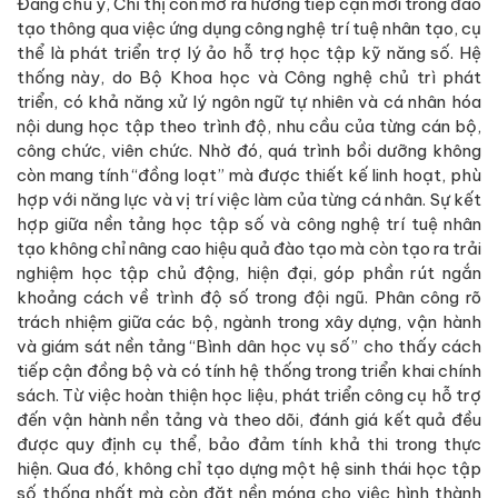
Đáng chú ý, Chỉ thị còn mở ra hướng tiếp cận mới trong đào
tạo thông qua việc ứng dụng công nghệ trí tuệ nhân tạo, cụ
thể là phát triển trợ lý ảo hỗ trợ học tập kỹ năng số. Hệ
thống này, do Bộ Khoa học và Công nghệ chủ trì phát
triển, có khả năng xử lý ngôn ngữ tự nhiên và cá nhân hóa
nội dung học tập theo trình độ, nhu cầu của từng cán bộ,
công chức, viên chức. Nhờ đó, quá trình bồi dưỡng không
còn mang tính “đồng loạt” mà được thiết kế linh hoạt, phù
hợp với năng lực và vị trí việc làm của từng cá nhân. Sự kết
hợp giữa nền tảng học tập số và công nghệ trí tuệ nhân
tạo không chỉ nâng cao hiệu quả đào tạo mà còn tạo ra trải
nghiệm học tập chủ động, hiện đại, góp phần rút ngắn
khoảng cách về trình độ số trong đội ngũ. Phân công rõ
trách nhiệm giữa các bộ, ngành trong xây dựng, vận hành
và giám sát nền tảng “Bình dân học vụ số” cho thấy cách
tiếp cận đồng bộ và có tính hệ thống trong triển khai chính
sách. Từ việc hoàn thiện học liệu, phát triển công cụ hỗ trợ
đến vận hành nền tảng và theo dõi, đánh giá kết quả đều
được quy định cụ thể, bảo đảm tính khả thi trong thực
hiện. Qua đó, không chỉ tạo dựng một hệ sinh thái học tập
số thống nhất mà còn đặt nền móng cho việc hình thành