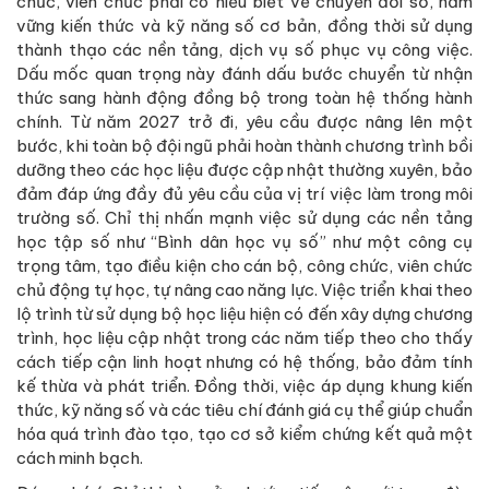
chức, viên chức phải có hiểu biết về chuyển đổi số, nắm
vững kiến thức và kỹ năng số cơ bản, đồng thời sử dụng
thành thạo các nền tảng, dịch vụ số phục vụ công việc.
Dấu mốc quan trọng này đánh dấu bước chuyển từ nhận
thức sang hành động đồng bộ trong toàn hệ thống hành
chính. Từ năm 2027 trở đi, yêu cầu được nâng lên một
bước, khi toàn bộ đội ngũ phải hoàn thành chương trình bồi
dưỡng theo các học liệu được cập nhật thường xuyên, bảo
đảm đáp ứng đầy đủ yêu cầu của vị trí việc làm trong môi
trường số. Chỉ thị nhấn mạnh việc sử dụng các nền tảng
học tập số như “Bình dân học vụ số” như một công cụ
trọng tâm, tạo điều kiện cho cán bộ, công chức, viên chức
chủ động tự học, tự nâng cao năng lực. Việc triển khai theo
lộ trình từ sử dụng bộ học liệu hiện có đến xây dựng chương
trình, học liệu cập nhật trong các năm tiếp theo cho thấy
cách tiếp cận linh hoạt nhưng có hệ thống, bảo đảm tính
kế thừa và phát triển. Đồng thời, việc áp dụng khung kiến
thức, kỹ năng số và các tiêu chí đánh giá cụ thể giúp chuẩn
hóa quá trình đào tạo, tạo cơ sở kiểm chứng kết quả một
cách minh bạch.