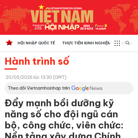
HỘI NHẬP QUỐC TẾ
THỰC TIỄN KINH NGHIỆM
CHÍNH SÁ
Hành trình số
20/05/2026 lúc 13:30 (GMT)
Theo dõi Vietnamhoinhap trên
Đẩy mạnh bồi dưỡng kỹ
năng số cho đội ngũ cán
bộ, công chức, viên chức:
Nền tảng xây dựng Chính