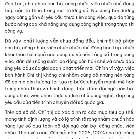
đào tạo, cho phép cán bộ, công chức, viên chức chủ động
tiếp cận tri thức trong môi trường số. Nội dung bồi dưỡng
ngày càng gắn với yêu cầu thực tiễn công việc, qua đó từng
bước nâng cao khả năng ứng dụng công nghệ trong thực thi
công vụ.
Dù vậy, chất lượng vẫn chưa đồng đều, khi một bộ phận
cán bộ, công chức, viên chức chưa chủ động học tập, chưa
khai thác hiệu quả các công cụ và nền tảng số trong công
việc, dẫn đến năng suất lao động còn hạn chế và chưa đáp
ứng yêu cầu của giai đoạn phát triển mới. Chính vì vậy, việc
ban hành Chỉ thị không chỉ nhằm củng cố những nền tảng
đã có mà còn hướng tới tạo ra bước chuyển mạnh mẽ hơn
trong nhận thức và hành động, bảo đảm đội ngũ cán bộ,
công chức, viên chức thực sự làm chủ công nghệ, đáp ứng
yêu cầu của tiến trình chuyển đổi số quốc gia.
Trên cơ sở đó, Chỉ thị đã xác định rõ các mục tiêu cụ thể,
mang tính định lượng và có lộ trình rõ ràng nhằm chuẩn hóa
năng lực số của toàn bộ đội ngũ cán bộ, công chức, viên
chức. Theo yêu cầu, đến hết năm 2026, 100% cán bộ, công