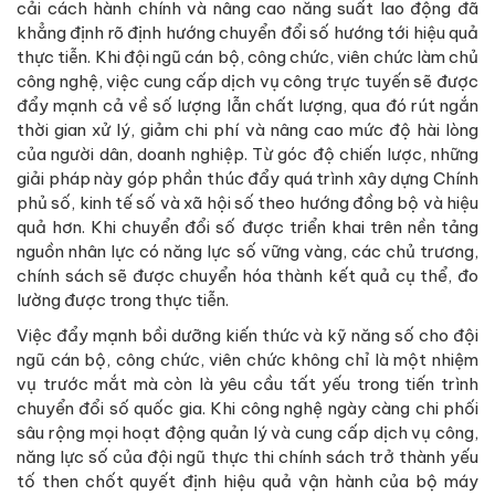
cải cách hành chính và nâng cao năng suất lao động đã
khẳng định rõ định hướng chuyển đổi số hướng tới hiệu quả
thực tiễn. Khi đội ngũ cán bộ, công chức, viên chức làm chủ
công nghệ, việc cung cấp dịch vụ công trực tuyến sẽ được
đẩy mạnh cả về số lượng lẫn chất lượng, qua đó rút ngắn
thời gian xử lý, giảm chi phí và nâng cao mức độ hài lòng
của người dân, doanh nghiệp. Từ góc độ chiến lược, những
giải pháp này góp phần thúc đẩy quá trình xây dựng Chính
phủ số, kinh tế số và xã hội số theo hướng đồng bộ và hiệu
quả hơn. Khi chuyển đổi số được triển khai trên nền tảng
nguồn nhân lực có năng lực số vững vàng, các chủ trương,
chính sách sẽ được chuyển hóa thành kết quả cụ thể, đo
lường được trong thực tiễn.
Việc đẩy mạnh bồi dưỡng kiến thức và kỹ năng số cho đội
ngũ cán bộ, công chức, viên chức không chỉ là một nhiệm
vụ trước mắt mà còn là yêu cầu tất yếu trong tiến trình
chuyển đổi số quốc gia. Khi công nghệ ngày càng chi phối
sâu rộng mọi hoạt động quản lý và cung cấp dịch vụ công,
năng lực số của đội ngũ thực thi chính sách trở thành yếu
tố then chốt quyết định hiệu quả vận hành của bộ máy