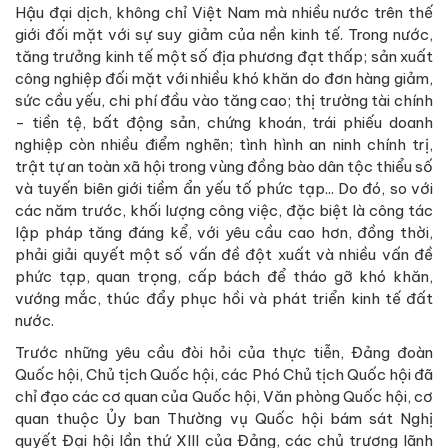
Hậu đại dịch, không chỉ Việt Nam mà nhiều nước trên thế
giới đối mặt với sự suy giảm của nền kinh tế. Trong nước,
tăng trưởng kinh tế một số địa phương đạt thấp; sản xuất
công nghiệp đối mặt với nhiều khó khăn do đơn hàng giảm,
sức cầu yếu, chi phí đầu vào tăng cao; thị trường tài chính
- tiền tệ, bất động sản, chứng khoán, trái phiếu doanh
nghiệp còn nhiều điểm nghẽn; tình hình an ninh chính trị,
trật tự an toàn xã hội trong vùng đồng bào dân tộc thiểu số
và tuyến biên giới tiềm ẩn yếu tố phức tạp... Do đó, so với
các năm trước, khối lượng công việc, đặc biệt là công tác
lập pháp tăng đáng kể, với yêu cầu cao hơn, đồng thời,
phải giải quyết một số vấn đề đột xuất và nhiều vấn đề
phức tạp, quan trọng, cấp bách để tháo gỡ khó khăn,
vướng mắc, thúc đẩy phục hồi và phát triển kinh tế đất
nước.
Trước những yêu cầu đòi hỏi của thực tiễn, Đảng đoàn
Quốc hội, Chủ tịch Quốc hội, các Phó Chủ tịch Quốc hội đã
chỉ đạo các cơ quan của Quốc hội, Văn phòng Quốc hội, cơ
quan thuộc Ủy ban Thường vụ Quốc hội bám sát Nghị
quyết Đại hội lần thứ XIII của Đảng, các chủ trương lãnh