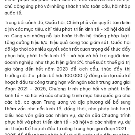
chủ động ứng phó với những thách thức toàn cầu, hội nhập
quốc tế.
Trong bối cảnh đó, Quốc hội, Chính phủ vẫn quyết tâm kiên
định các mục tiêu, chỉ tiêu phát triển kinh tế - xã hội đã đề
ra. Cùng với những nỗ lực hoàn thiện hệ thống pháp luật,
tăng cường hiệu lực, hiệu quả công tác giám sát, Quốc hội
đã kịp thời có nhiều quyết sách rất quan trọng để thúc đẩy
phục hồi, phát triển kinh tế - xã hội và hỗ trợ người dân,
doanh nghiệp, như thực hiện giảm 2% thuế suất thuế giá trị
gia tăng đến hết năm 2023 để kích cầu, thúc đẩy thị
trường nội địa; phân bổ hơn 100.000 tỷ đồng còn lại của kế
hoạch đầu tư công trung hạn vốn ngân sách trung ương giai
đoạn 2021 - 2025, Chương trình phục hồi và phát triển
kinh tế - xã hội và các chương trình mục tiêu quốc gia cho
các bộ, cơ quan Trung ương và địa phương để bổ sung
thêm vốn cho nền kinh tế, đồng thời, cho phép linh hoạt
điều hòa vốn giữa các nhiệm vụ, dự án của Chương trình
phục hồi và phát triển kinh tế - xã hội với các nhiệm vụ, dự
án thuộc Kế hoạch đầu tư công trung hạn giai đoạn 2021 -