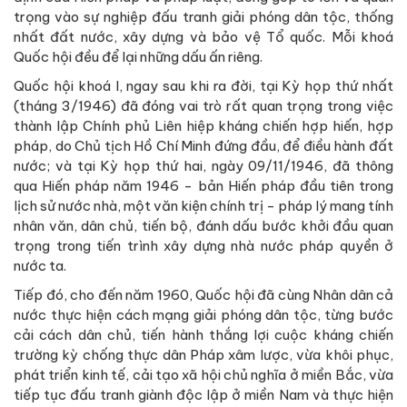
trọng vào sự nghiệp đấu tranh giải phóng dân tộc, thống
nhất đất nước, xây dựng và bảo vệ Tổ quốc. Mỗi khoá
Quốc hội đều để lại những dấu ấn riêng.
Quốc hội khoá I, ngay sau khi ra đời, tại Kỳ họp thứ nhất
(tháng 3/1946) đã đóng vai trò rất quan trọng trong việc
thành lập Chính phủ Liên hiệp kháng chiến hợp hiến, hợp
pháp, do Chủ tịch Hồ Chí Minh đứng đầu, để điều hành đất
nước; và tại Kỳ họp thứ hai, ngày 09/11/1946, đã thông
qua Hiến pháp năm 1946 - bản Hiến pháp đầu tiên trong
lịch sử nước nhà, một văn kiện chính trị - pháp lý mang tính
nhân văn, dân chủ, tiến bộ, đánh dấu bước khởi đầu quan
trọng trong tiến trình xây dựng nhà nước pháp quyền ở
nước ta.
Tiếp đó, cho đến năm 1960, Quốc hội đã cùng Nhân dân cả
nước thực hiện cách mạng giải phóng dân tộc, từng bước
cải cách dân chủ, tiến hành thắng lợi cuộc kháng chiến
trường kỳ chống thực dân Pháp xâm lược, vừa khôi phục,
phát triển kinh tế, cải tạo xã hội chủ nghĩa ở miền Bắc, vừa
tiếp tục đấu tranh giành độc lập ở miền Nam và thực hiện