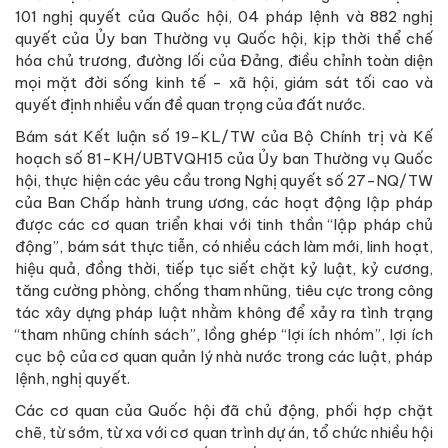
101 nghị quyết của Quốc hội, 04 pháp lệnh và 882 nghị
quyết của Ủy ban Thường vụ Quốc hội, kịp thời thể chế
hóa chủ trương, đường lối của Đảng, điều chỉnh toàn diện
mọi mặt đời sống kinh tế - xã hội, giám sát tối cao và
quyết định nhiều vấn đề quan trọng của đất nước.
Bám sát Kết luận số 19-KL/TW của Bộ Chính trị và Kế
hoạch số 81-KH/UBTVQH15 của Ủy ban Thường vụ Quốc
hội, thực hiện các yêu cầu trong Nghị quyết số 27-NQ/TW
của Ban Chấp hành trung ương, các hoạt động lập pháp
được các cơ quan triển khai với tinh thần “lập pháp chủ
động”, bám sát thực tiễn, có nhiều cách làm mới, linh hoạt,
hiệu quả, đồng thời, tiếp tục siết chặt kỷ luật, kỷ cương,
tăng cường phòng, chống tham nhũng, tiêu cực trong công
tác xây dựng pháp luật nhằm không để xảy ra tình trạng
“tham nhũng chính sách”, lồng ghép “lợi ích nhóm”, lợi ích
cục bộ của cơ quan quản lý nhà nước trong các luật, pháp
lệnh, nghị quyết.
Các cơ quan của Quốc hội đã chủ động, phối hợp chặt
chẽ, từ sớm, từ xa với cơ quan trình dự án, tổ chức nhiều hội