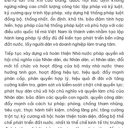
ĐBTQ lần thứ XIII của Đảng, Quốc hội xác định không
ngừng nâng cao chất lượng công tác lập pháp và kỷ luật,
kỷ cương quy trình lập pháp, xây dựng hệ thống pháp luật
đồng bộ, thống nhất, ổn định, khả thi, bảo đảm tính hợp
hiến, hợp pháp của hệ thống pháp luật và phù hợp với các
điều ước quốc tế mà Việt Nam là thành viên nhằm tạo lập
hành lang pháp lý đầy đủ để kiến tạo phát triển bền vững
đất nước, lấy người dân và doanh nghiệp làm trung tâm.
Tiếp tục xây dựng và hoàn thiện Nhà nước pháp quyền xã
hội chủ nghĩa của Nhân dân, do Nhân dân, vì Nhân dân; đổi
mới tổ chức và hoạt động của bộ máy nhà nước theo
hướng tinh gọn, hoạt động hiệu lực, hiệu quả; đẩy mạnh
phân cấp, phân quyền hợp lý, hiệu quả đi đôi với tăng
cường kiểm tra, giám sát và kiểm soát chặt chẽ quyền lực;
phát huy dân chủ xã hội chủ nghĩa và quyền làm chủ của
Nhân dân; bảo đảm các quyền con người, quyền công dân;
đẩy mạnh cải cách tư pháp; phòng, chống tham nhũng,
tiêu cực, thực hành tiết kiệm, chống lãng phí, tăng cường
trật tự, kỷ cương xã hội; hoàn thiện toàn diện, đồng bộ thể
chế phát triển đất nước, nhất là thể chế kinh tế thị trường