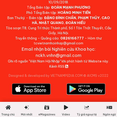
10/09/2018.
Tổng Biên tập:
ĐOÀN MẠNH PHƯƠNG
Phó Tổng Biên tập:
HOÀNG MINH TIẾN
Ban Thư ký - Biên tập:
ĐẶNG ĐÌNH CHẤN, PHẠM THỦY, CAO
HÀ, NHẬT QUANG, ĐOÀN HIẾU
Tòa soạn:T8, Cung Trí thức Thành phố, Số 1 Tôn Thất Thuyết, Cầu
Giấy, Hà Nội.
Truyền thông - Quảng cáo:
0826166777
- Hòm thư:
tcvietnamhoinhap@gmail.com
Email nhận bài Nghiên cứu Khoa học:
nckh.vnhn@gmail.com
Ghi rõ nguồn "Việt Nam Hội Nhập" khi phát hành từ Website này.
Kênh RSS
Designed & developed by VIETNAMPEDIA.COM
©
AICMS v2022
Trang chủ
Mới nhất
eMagazines
Video
Tỷ giá ngoại tệ
Ngôn ngữ