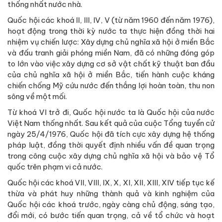
thống nhất nước nhà.
Quốc hội các khoá II, III, IV, V (từ năm 1960 đến năm 1976),
hoạt động trong thời kỳ nước ta thực hiện đồng thời hai
nhiệm vụ chiến lược: Xây dựng chủ nghĩa xã hội ở miền Bắc
và đấu tranh giải phóng miền Nam, đã có những đóng góp
to lớn vào việc xây dựng cơ sở vật chất kỹ thuật ban đầu
của chủ nghĩa xã hội ở miền Bắc, tiến hành cuộc kháng
chiến chống Mỹ cứu nước đến thắng lợi hoàn toàn, thu non
sông về một mối.
Từ khoá VI trở đi, Quốc hội nước ta là Quốc hội của nước
Việt Nam thống nhất. Sau kết quả của cuộc Tổng tuyển cử
ngày 25/4/1976, Quốc hội đã tích cực xây dựng hệ thống
pháp luật, đồng thời quyết định nhiều vấn đề quan trọng
trong công cuộc xây dựng chủ nghĩa xã hội và bảo vệ Tổ
quốc trên phạm vi cả nước.
Quốc hội các khoá VII, VIII, IX, X, XI, XII, XIII, XIV tiếp tục kế
thừa và phát huy những thành quả và kinh nghiệm của
Quốc hội các khoá trước, ngày càng chủ động, sáng tạo,
đổi mới, có bước tiến quan trọng, cả về tổ chức và hoạt