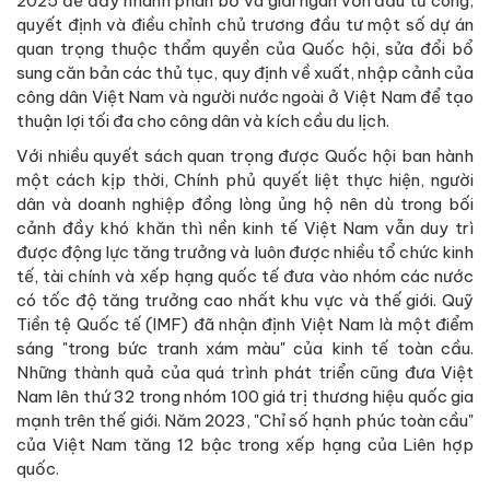
2025 để đẩy nhanh phân bổ và giải ngân vốn đầu tư công;
quyết định và điều chỉnh chủ trương đầu tư một số dự án
quan trọng thuộc thẩm quyền của Quốc hội, sửa đổi bổ
sung căn bản các thủ tục, quy định về xuất, nhập cảnh của
công dân Việt Nam và người nước ngoài ở Việt Nam để tạo
thuận lợi tối đa cho công dân và kích cầu du lịch.
Với nhiều quyết sách quan trọng được Quốc hội ban hành
một cách kịp thời, Chính phủ quyết liệt thực hiện, người
dân và doanh nghiệp đồng lòng ủng hộ nên dù trong bối
cảnh đầy khó khăn thì nền kinh tế Việt Nam vẫn duy trì
được động lực tăng trưởng và luôn được nhiều tổ chức kinh
tế, tài chính và xếp hạng quốc tế đưa vào nhóm các nước
có tốc độ tăng trưởng cao nhất khu vực và thế giới. Quỹ
Tiền tệ Quốc tế (IMF) đã nhận định Việt Nam là một điểm
sáng "trong bức tranh xám màu" của kinh tế toàn cầu.
Những thành quả của quá trình phát triển cũng đưa Việt
Nam lên thứ 32 trong nhóm 100 giá trị thương hiệu quốc gia
mạnh trên thế giới. Năm 2023, "Chỉ số hạnh phúc toàn cầu"
của Việt Nam tăng 12 bậc trong xếp hạng của Liên hợp
quốc.