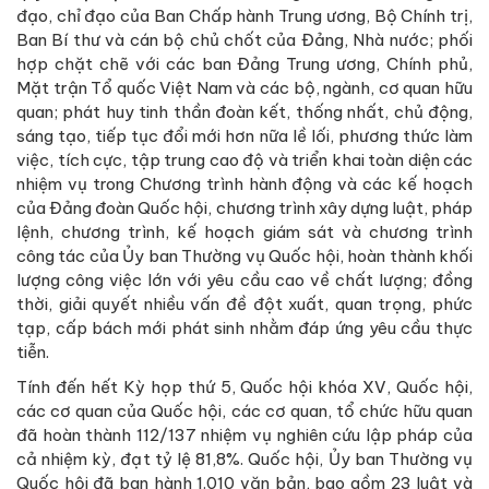
đạo, chỉ đạo của Ban Chấp hành Trung ương, Bộ Chính trị,
Ban Bí thư và cán bộ chủ chốt của Đảng, Nhà nước; phối
hợp chặt chẽ với các ban Đảng Trung ương, Chính phủ,
Mặt trận Tổ quốc Việt Nam và các bộ, ngành, cơ quan hữu
quan; phát huy tinh thần đoàn kết, thống nhất, chủ động,
sáng tạo, tiếp tục đổi mới hơn nữa lề lối, phương thức làm
việc, tích cực, tập trung cao độ và triển khai toàn diện các
nhiệm vụ trong Chương trình hành động và các kế hoạch
của Đảng đoàn Quốc hội, chương trình xây dựng luật, pháp
lệnh, chương trình, kế hoạch giám sát và chương trình
công tác của Ủy ban Thường vụ Quốc hội, hoàn thành khối
lượng công việc lớn với yêu cầu cao về chất lượng; đồng
thời, giải quyết nhiều vấn đề đột xuất, quan trọng, phức
tạp, cấp bách mới phát sinh nhằm đáp ứng yêu cầu thực
tiễn.
Tính đến hết Kỳ họp thứ 5, Quốc hội khóa XV, Quốc hội,
các cơ quan của Quốc hội, các cơ quan, tổ chức hữu quan
đã hoàn thành 112/137 nhiệm vụ nghiên cứu lập pháp của
cả nhiệm kỳ, đạt tỷ lệ 81,8%. Quốc hội, Ủy ban Thường vụ
Quốc hội đã ban hành 1.010 văn bản, bao gồm 23 luật và