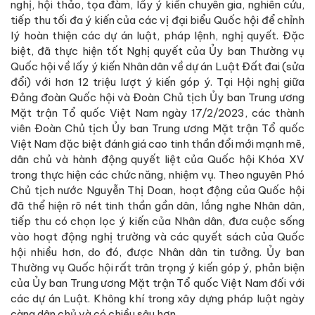
nghị, hội thảo, tọa đàm, lấy ý kiến chuyên gia, nghiên cứu,
tiếp thu tối đa ý kiến của các vị đại biểu Quốc hội để chỉnh
lý hoàn thiện các dự án luật, pháp lệnh, nghị quyết. Đặc
biệt, đã thực hiện tốt Nghị quyết của Ủy ban Thường vụ
Quốc hội về lấy ý kiến Nhân dân về dự án Luật Đất đai (sửa
đổi) với hơn 12 triệu lượt ý kiến góp ý. Tại Hội nghị giữa
Đảng đoàn Quốc hội và Đoàn Chủ tịch Ủy ban Trung ương
Mặt trận Tổ quốc Việt Nam ngày 17/2/2023, các thành
viên Đoàn Chủ tịch Ủy ban Trung ương Mặt trận Tổ quốc
Việt Nam đặc biệt đánh giá cao tinh thần đổi mới mạnh mẽ,
dân chủ và hành động quyết liệt của Quốc hội Khóa XV
trong thực hiện các chức năng, nhiệm vụ. Theo nguyên Phó
Chủ tịch nước Nguyễn Thị Doan, hoạt động của Quốc hội
đã thể hiện rõ nét tinh thần gần dân, lắng nghe Nhân dân,
tiếp thu có chọn lọc ý kiến của Nhân dân, đưa cuộc sống
vào hoạt động nghị trường và các quyết sách của Quốc
hội nhiều hơn, do đó, được Nhân dân tin tưởng. Ủy ban
Thường vụ Quốc hội rất trân trọng ý kiến góp ý, phản biện
của Ủy ban Trung ương Mặt trận Tổ quốc Việt Nam đối với
các dự án Luật. Không khí trong xây dựng pháp luật ngày
càng dân chủ và có chiều sâu hơn.