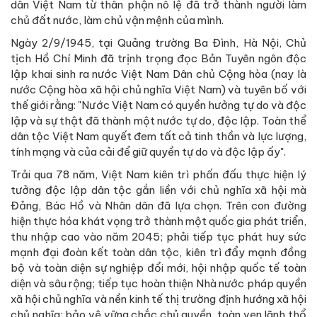
dân Việt Nam từ thân phận nô lệ đã trở thành người làm
chủ đất nước, làm chủ vận mệnh của mình.
Ngày 2/9/1945, tại Quảng trường Ba Đình, Hà Nội, Chủ
tịch Hồ Chí Minh đã trịnh trọng đọc Bản Tuyên ngôn độc
lập khai sinh ra nước Việt Nam Dân chủ Cộng hòa (nay là
nước Cộng hòa xã hội chủ nghĩa Việt Nam) và tuyên bố với
thế giới rằng: "Nước Việt Nam có quyền hưởng tự do và độc
lập và sự thật đã thành một nước tự do, độc lập. Toàn thể
dân tộc Việt Nam quyết đem tất cả tinh thần và lực lượng,
tính mạng và của cải để giữ quyền tự do và độc lập ấy".
Trải qua 78 năm, Việt Nam kiên trì phấn đấu thực hiện lý
tưởng độc lập dân tộc gắn liền với chủ nghĩa xã hội mà
Đảng, Bác Hồ và Nhân dân đã lựa chọn. Trên con đường
hiện thực hóa khát vọng trở thành một quốc gia phát triển,
thu nhập cao vào năm 2045; phải tiếp tục phát huy sức
mạnh đại đoàn kết toàn dân tộc, kiên trì đẩy mạnh đồng
bộ và toàn diện sự nghiệp đổi mới, hội nhập quốc tế toàn
diện và sâu rộng; tiếp tục hoàn thiện Nhà nước pháp quyền
xã hội chủ nghĩa và nền kinh tế thị trường định hướng xã hội
chủ nghĩa; bảo vệ vững chắc chủ quyền, toàn vẹn lãnh thổ