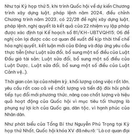
Như tại Kỳ họp thứ 5, khi trình Quốc hội về dự kiến Chương
trình xây dựng luật, pháp lệnh năm 2024, điều chỉnh
Chương trình năm 2023, có 22/28 đề nghị xây dựng luật,
pháp lệnh, nghị quyết là kết quả của 22 nhiệm vụ lập pháp
được xác định tại Kế hoạch số 81/KH-UBTVQH15; 06 đề
nghị còn lại được các cơ quan đề xuất để kịp thời thể chế
hóa nghị quyết, kết luận mới của Đảng và đáp ứng yêu cầu
thực tiễn (như Luật sửa đổi, bổ sung một số điều của Luật
Đấu giá tài sản; Luật sửa đổi, bổ sung một số điều của
Luật Dược, Luật sửa đổi, bổ sung một số điều của Luật
Cảnh vệ...).
Thời gian còn lại của nhiệm kỳ, khối lượng công việc rất lớn,
yêu cầu rất cao cả về chất lượng và tiến độ đòi hỏi phải
tiếp tục đổi mới phương thức, nâng cao chất lượng và hiệu
quả hoạt động của Quốc hội vì mục tiêu tối thượng là
phụng sự lợi ích của Quốc gia, dân tộc, vì hạnh phúc của
Nhân dân.
Như phát biểu của Tổng Bí thư Nguyễn Phú Trọng tại Kỳ
họp thứ Nhất, Quốc hội khóa XV đã nêu rõ: “Là cơ quan đại