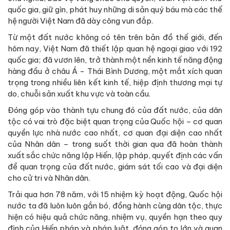
quốc gia, giữ gìn, phát huy những di sản quý báu mà các thế
hệ người Việt Nam đã dày công vun đắp.
Từ một đất nước không có tên trên bản đồ thế giới, đến
hôm nay, Việt Nam đã thiết lập quan hệ ngoại giao với 192
quốc gia; đã vươn lên, trở thành một nền kinh tế năng động
hàng đầu ở châu Á - Thái Bình Dương, một mắt xích quan
trọng trong nhiều liên kết kinh tế, hiệp định thương mại tự
do, chuỗi sản xuất khu vực và toàn cầu.
Đóng góp vào thành tựu chung đó của đất nước, của dân
tộc có vai trò đặc biệt quan trọng của Quốc hội – cơ quan
quyền lực nhà nước cao nhất, cơ quan đại diện cao nhất
của Nhân dân – trong suốt thời gian qua đã hoàn thành
xuất sắc chức năng lập Hiến, lập pháp, quyết định các vấn
đề quan trọng của đất nước, giám sát tối cao và đại diện
cho cử tri và Nhân dân.
Trải qua hơn 78 năm, với 15 nhiệm kỳ hoạt động, Quốc hội
nước ta đã luôn luôn gắn bó, đồng hành cùng dân tộc, thực
hiện có hiệu quả chức năng, nhiệm vụ, quyền hạn theo quy
định của Hiến pháp và pháp luật, đóng góp to lớn và quan