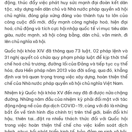
động, thúc đẩy việc phát huy sức mạnh đại đoàn kết dân
tộc, xây dựng nền dân chủ và Nhà nước pháp quyền xã hội
chủ nghĩa, đóng góp xứng đáng vào thành tựu to lớn của
công cuộc đổi mới, đẩy mạnh công nghiệp hoá, hiện đại
hoá, chủ động và tích cực hội nhập quốc tế vì mục tiêu dân
giàu, nước mạnh, xã hội công bằng, dân chủ, văn minh, đi
lên chủ nghĩa xã hội.
Quốc hội khóa XIV đã thông qua 73 luật, 02 pháp lệnh và
31 nghị quyết có chứa quy phạm pháp luật để kịp thời thể
chế hoá chủ trương, đường lối của Đảng và tiếp tục cụ thể
hóa, đưa Hiến pháp năm 2013 vào đời sống, qua đó, khẳng
định vai trò quan trọng trong việc xây dựng, hoàn thiện thể
chế của Nhà nước pháp quyền xã hội chủ nghĩa Việt Nam.
Nhiệm kỳ Quốc hội khóa XV đến nay đã đi được nửa chặng
đường. Những năm đầu của nhiệm kỳ phải đối mặt với tác
động nặng nề của đại dịch COVID-19, cùng với đó là những
bất ổn về tình hình địa chính trị trên thế giới, biến đổi khí
hậu, thiên tai…đặt ra nhiều thách thức đối với Quốc hội
trong việc hoàn thiện thể chế cho việc kiểm soát dịch
bệnh, phục hồi phát triển kinh tế, bảo đảm an sinh xã hội,