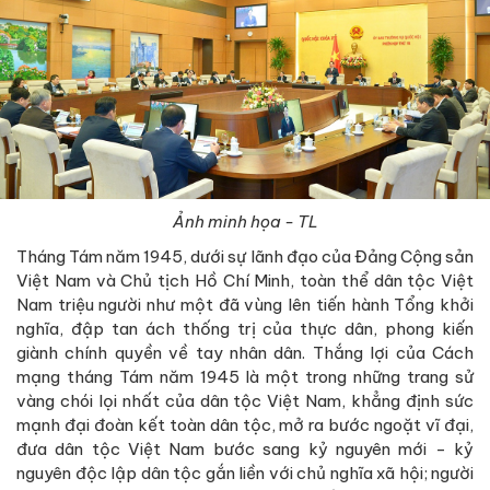
Ảnh minh họa - TL
Tháng Tám năm 1945, dưới sự lãnh đạo của Đảng Cộng sản
Việt Nam và Chủ tịch Hồ Chí Minh, toàn thể dân tộc Việt
Nam triệu người như một đã vùng lên tiến hành Tổng khởi
nghĩa, đập tan ách thống trị của thực dân, phong kiến
giành chính quyền về tay nhân dân. Thắng lợi của Cách
mạng tháng Tám năm 1945 là một trong những trang sử
vàng chói lọi nhất của dân tộc Việt Nam, khẳng định sức
mạnh đại đoàn kết toàn dân tộc, mở ra bước ngoặt vĩ đại,
đưa dân tộc Việt Nam bước sang kỷ nguyên mới - kỷ
nguyên độc lập dân tộc gắn liền với chủ nghĩa xã hội; người