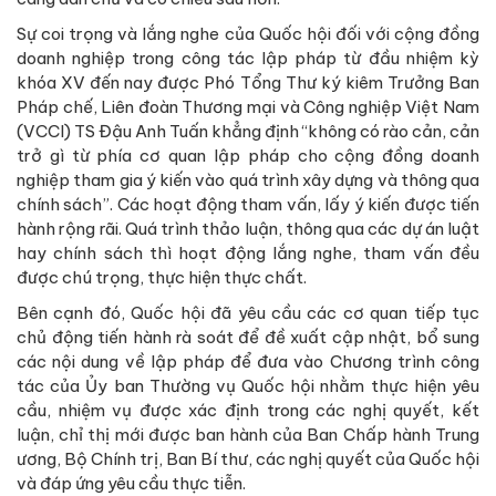
Sự coi trọng và lắng nghe của Quốc hội đối với cộng đồng
doanh nghiệp trong công tác lập pháp từ đầu nhiệm kỳ
khóa XV đến nay được Phó Tổng Thư ký kiêm Trưởng Ban
Pháp chế, Liên đoàn Thương mại và Công nghiệp Việt Nam
(VCCI) TS Đậu Anh Tuấn khẳng định “không có rào cản, cản
trở gì từ phía cơ quan lập pháp cho cộng đồng doanh
nghiệp tham gia ý kiến vào quá trình xây dựng và thông qua
chính sách”. Các hoạt động tham vấn, lấy ý kiến được tiến
hành rộng rãi. Quá trình thảo luận, thông qua các dự án luật
hay chính sách thì hoạt động lắng nghe, tham vấn đều
được chú trọng, thực hiện thực chất.
Bên cạnh đó, Quốc hội đã yêu cầu các cơ quan tiếp tục
chủ động tiến hành rà soát để đề xuất cập nhật, bổ sung
các nội dung về lập pháp để đưa vào Chương trình công
tác của Ủy ban Thường vụ Quốc hội nhằm thực hiện yêu
cầu, nhiệm vụ được xác định trong các nghị quyết, kết
luận, chỉ thị mới được ban hành của Ban Chấp hành Trung
ương, Bộ Chính trị, Ban Bí thư, các nghị quyết của Quốc hội
và đáp ứng yêu cầu thực tiễn.