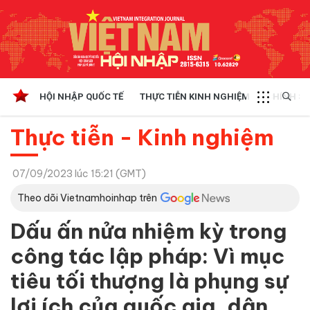
HỘI NHẬP QUỐC TẾ
THỰC TIỄN KINH NGHIỆM
CHÍNH SÁ
Thực tiễn - Kinh nghiệm
07/09/2023 lúc 15:21 (GMT)
Theo dõi Vietnamhoinhap trên
Dấu ấn nửa nhiệm kỳ trong
công tác lập pháp: Vì mục
tiêu tối thượng là phụng sự
lợi ích của quốc gia, dân