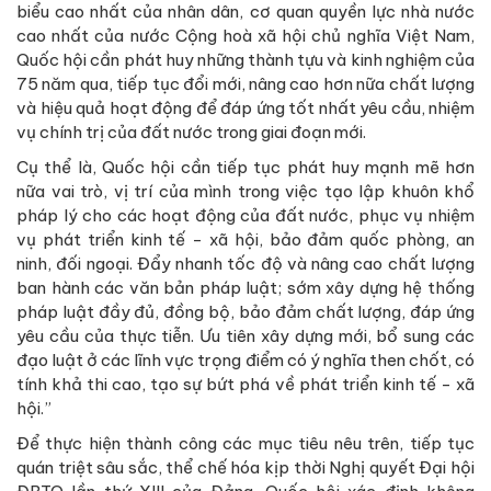
biểu cao nhất của nhân dân, cơ quan quyền lực nhà nước
cao nhất của nước Cộng hoà xã hội chủ nghĩa Việt Nam,
Quốc hội cần phát huy những thành tựu và kinh nghiệm của
75 năm qua, tiếp tục đổi mới, nâng cao hơn nữa chất lượng
và hiệu quả hoạt động để đáp ứng tốt nhất yêu cầu, nhiệm
vụ chính trị của đất nước trong giai đoạn mới.
Cụ thể là, Quốc hội cần tiếp tục phát huy mạnh mẽ hơn
nữa vai trò, vị trí của mình trong việc tạo lập khuôn khổ
pháp lý cho các hoạt động của đất nước, phục vụ nhiệm
vụ phát triển kinh tế - xã hội, bảo đảm quốc phòng, an
ninh, đối ngoại. Đẩy nhanh tốc độ và nâng cao chất lượng
ban hành các văn bản pháp luật; sớm xây dựng hệ thống
pháp luật đầy đủ, đồng bộ, bảo đảm chất lượng, đáp ứng
yêu cầu của thực tiễn. Ưu tiên xây dựng mới, bổ sung các
đạo luật ở các lĩnh vực trọng điểm có ý nghĩa then chốt, có
tính khả thi cao, tạo sự bứt phá về phát triển kinh tế - xã
hội.”
Để thực hiện thành công các mục tiêu nêu trên, tiếp tục
quán triệt sâu sắc, thể chế hóa kịp thời Nghị quyết Đại hội