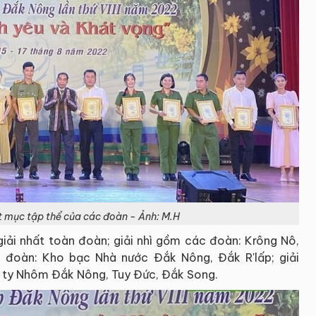
ết mục tập thể của các đoàn - Ảnh: M.H
ải nhất toàn đoàn; giải nhì gồm các đoàn: Krông Nô,
c đoàn: Kho bạc Nhà nước Đắk Nông, Đắk R'lấp; giải
 ty Nhôm Đắk Nông, Tuy Đức, Đắk Song.