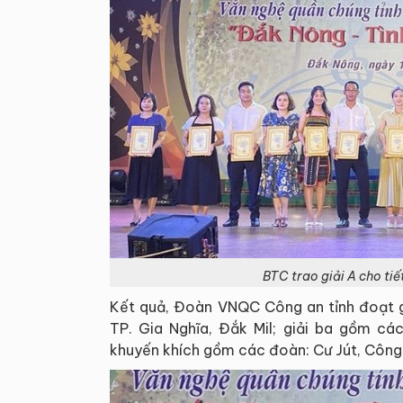
BTC trao giải A cho ti
Kết quả, Đoàn VNQC Công an tỉnh đoạt gi
TP. Gia Nghĩa, Đắk Mil; giải ba gồm cá
khuyến khích gồm các đoàn: Cư Jút, Công