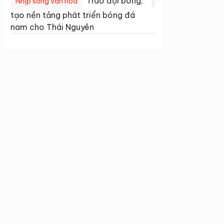
1
Trao đội bóng,
Nhịp sống văn hóa
tạo nền tảng phát triển bóng đá
nam cho Thái Nguyên