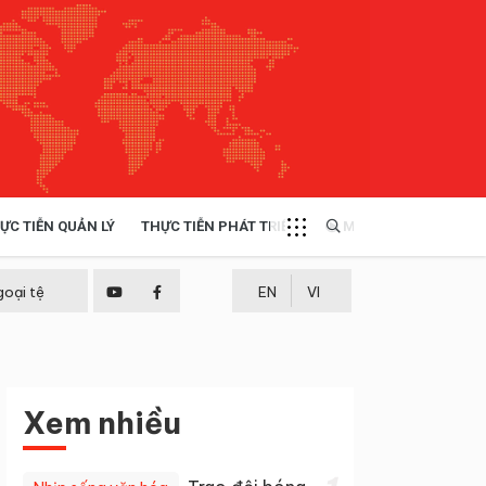
ỰC TIỄN QUẢN LÝ
THỰC TIỄN PHÁT TRIỂN
MULTIMEDIA
TÀI NGUYÊN - MÔI TRƯỜNG
goại tệ
EN
VI
THỰC TIỄN - KINH NGHIỆM
Xem nhiều