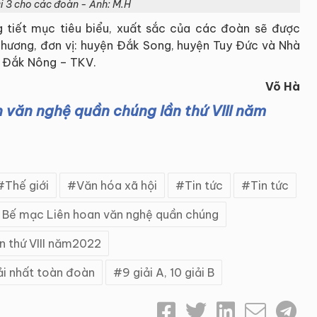
i 3 cho các đoàn - Ảnh: M.H
ng tiết mục tiêu biểu, xuất sắc của các đoàn sẽ được
phương, đơn vị: huyện Đắk Song, huyện Tuy Đức và Nhà
 Đắk Nông – TKV.
Võ Hà
 văn nghệ quần chúng lần thứ VIII năm
Thế giới
Văn hóa xã hội
Tin tức
Tin tức
 Bế mạc Liên hoan văn nghệ quần chúng
n thứ VIII năm2022
i nhất toàn đoàn
9 giải A, 10 giải B