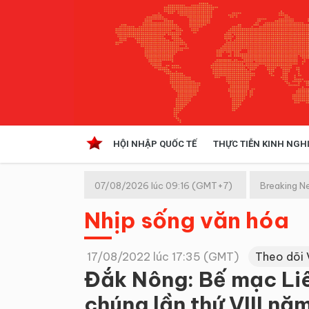
HỘI NHẬP QUỐC TẾ
THỰC TIỄN KINH NGH
HỘI NHẬP QUỐC TẾ
VĂN 
07/08/2026 lúc 09:16 (GMT+7)
Breaking N
Kinh tế hội nhập
Nhịp sống văn hóa
Doanh nghiệp
NGHIÊN CỨU PHÁP LUẬT
THỰC
17/08/2022 lúc 17:35 (GMT)
Theo dõi 
Đắk Nông: Bế mạc Li
chúng lần thứ VIII nă