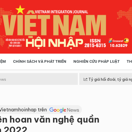
IỆM
CHÍNH SÁCH VÀ PHÁT TRIỂN
NGHIÊN CỨU PHÁP LUẬT
TH
HÓA XÃ HỘI
CHÍNH SÁCH
ews
Tỷ giá hối đoái, tỷ giá n
 TIỄN QUẢN LÝ
VIỆT NAM ĐIỂM ĐẾN
Vietnamhoinhap trên
ên hoan văn nghệ quần
m 2022