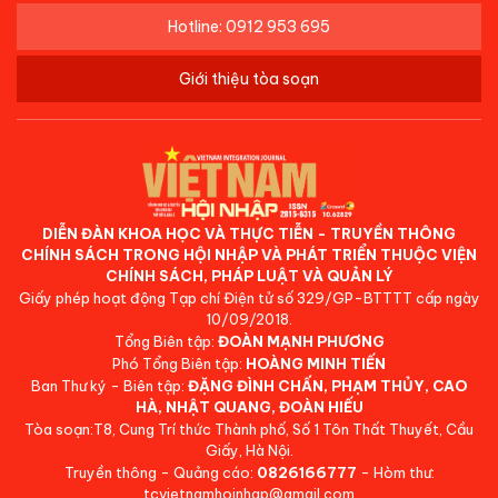
Hotline: 0912 953 695
Giới thiệu tòa soạn
DIỄN ĐÀN KHOA HỌC VÀ THỰC TIỄN - TRUYỀN THÔNG
CHÍNH SÁCH TRONG HỘI NHẬP VÀ PHÁT TRIỂN THUỘC VIỆN
CHÍNH SÁCH, PHÁP LUẬT VÀ QUẢN LÝ
Giấy phép hoạt động Tạp chí Điện tử số 329/GP-BTTTT cấp ngày
10/09/2018.
Tổng Biên tập:
ĐOÀN MẠNH PHƯƠNG
Phó Tổng Biên tập:
HOÀNG MINH TIẾN
Ban Thư ký - Biên tập:
ĐẶNG ĐÌNH CHẤN, PHẠM THỦY, CAO
HÀ, NHẬT QUANG, ĐOÀN HIẾU
Tòa soạn:T8, Cung Trí thức Thành phố, Số 1 Tôn Thất Thuyết, Cầu
Giấy, Hà Nội.
Truyền thông - Quảng cáo:
0826166777
- Hòm thư:
tcvietnamhoinhap@gmail.com