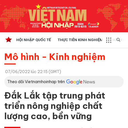
HỘI NHẬP QUỐC TẾ
THỰC TIỄN KINH NGHIỆM
CHÍNH SÁ
Mô hình - Kinh nghiệm
07/06/2022 lúc 22:15 (GMT)
Theo dõi Vietnamhoinhap trên
Đắk Lắk tập trung phát
triển nông nghiệp chất
lượng cao, bền vững