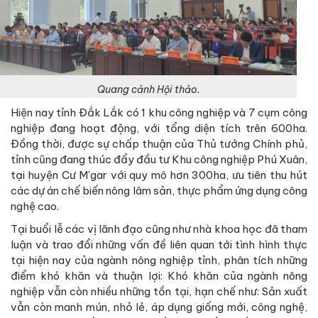
Quang cảnh Hội thảo.
Hiện nay tỉnh Đắk Lắk có 1 khu công nghiệp và 7 cụm công
nghiệp đang hoạt động, với tổng diện tích trên 600ha.
Đồng thời, được sự chấp thuận của Thủ tướng Chính phủ,
tỉnh cũng đang thúc đẩy đầu tư Khu công nghiệp Phú Xuân,
tại huyện Cư M’gar với quy mô hơn 300ha, ưu tiên thu hút
các dự án chế biến nông lâm sản, thực phẩm ứng dụng công
nghệ cao.
Tại buổi lễ các vị lãnh đạo cũng như nhà khoa học đã tham
luận và trao đổi những vấn đề liên quan tới tình hình thực
tại hiện nay của ngành nông nghiệp tỉnh, phân tích những
điểm khó khăn và thuận lợi: Khó khăn của ngành nông
nghiệp vẫn còn nhiều những tồn tại, hạn chế như: Sản xuất
vẫn còn manh mún, nhỏ lẻ, áp dụng giống mới, công nghệ,