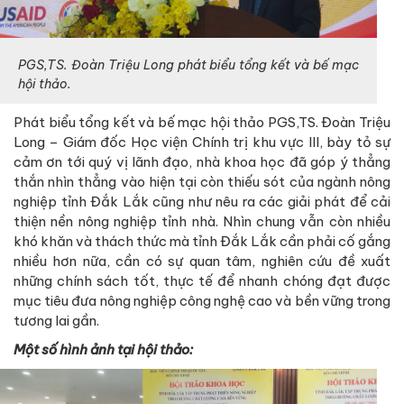
PGS,TS. Đoàn Triệu Long phát biểu tổng kết và bế mạc
hội thảo.
Phát biểu tổng kết và bế mạc hội thảo PGS,TS. Đoàn Triệu
Long – Giám đốc Học viện Chính trị khu vực III, bày tỏ sự
cảm ơn tới quý vị lãnh đạo, nhà khoa học đã góp ý thẳng
thắn nhìn thẳng vào hiện tại còn thiếu sót của ngành nông
nghiệp tỉnh Đắk Lắk cũng như nêu ra các giải phát để cải
thiện nền nông nghiệp tỉnh nhà. Nhìn chung vẫn còn nhiều
khó khăn và thách thức mà tỉnh Đắk Lắk cần phải cố gắng
nhiều hơn nữa, cần có sự quan tâm, nghiên cứu đề xuất
những chính sách tốt, thực tế để nhanh chóng đạt được
mục tiêu đưa nông nghiệp công nghệ cao và bền vững trong
tương lai gần.
Một số hình ảnh tại hội thảo: